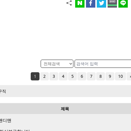
1
2
3
4
5
6
7
8
9
10
구직
제목
핸디맨