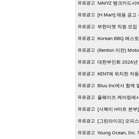
유료광고
NAVYZ 뱅크카드서
유료광고
[H Mart] 채용 공고 -
유료광고
부한마켓 직원 모집
유료광고
유료광고
(Renton 이전) Mo
유료광고
대한부인회 2026년 
유료광고
KENT에 위치한 자
유료광고
Bluu Inc에서 함께 일
유료광고
올웨이즈 케어링에서
유료광고
[서북미 H마트 본부] 재
유료광고
[그린라이프] 오피스
유료광고
Young Ocean, Inc.