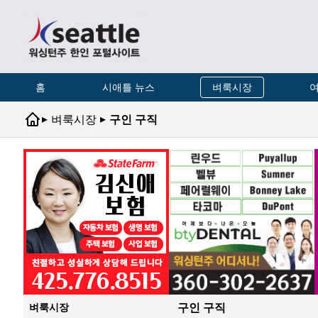
홈
시애틀 뉴스
벼룩시장
여
▸
▸
벼룩시장
구인 구직
구인 구직
벼룩시장