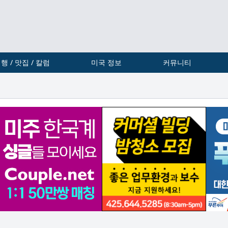
행 / 맛집 / 칼럼
미국 정보
커뮤니티