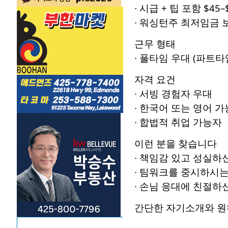
∙ 시급 + 팁 포함 $45–
∙ 워싱턴주 최저임금 보
근무 형태
∙ 풀타임 우대 (파트타
자격 요건
∙ 서빙 경험자 우대
∙ 한국어 또는 영어 가
∙ 합법적 취업 가능자
이런 분을 찾습니다
∙ 책임감 있고 성실하
∙ 팀워크를 중시하시는
∙ 손님 응대에 친절하
간단한 자기소개와 원하