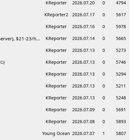
KReporter
2026.07.20
0
4794
KReporter2
2026.07.17
0
5617
KReporter
2026.07.16
0
5978
Korean BBQ 레스토랑 서버 & 호스트 구합니다 – Federal Way & Tacoma $45-$60/hr (server), $21-23/hr (Host)
KReporter
2026.07.14
0
5665
KReporter
2026.07.13
0
5273
니다
KReporter
2026.07.13
0
5746
KReporter
2026.07.13
0
5294
KReporter
2026.07.13
0
5211
KReporter
2026.07.13
0
5248
KReporter
2026.07.09
0
5691
KReporter
2026.07.08
0
5893
Young Ocean
2026.07.07
1
5807