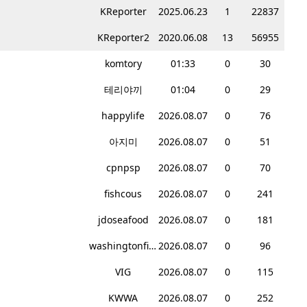
KReporter
2025.06.23
1
22837
KReporter2
2020.06.08
13
56955
komtory
01:33
0
30
테리야끼
01:04
0
29
happylife
2026.08.07
0
76
아지미
2026.08.07
0
51
cpnpsp
2026.08.07
0
70
fishcous
2026.08.07
0
241
jdoseafood
2026.08.07
0
181
washingtonfish
2026.08.07
0
96
VIG
2026.08.07
0
115
KWWA
2026.08.07
0
252