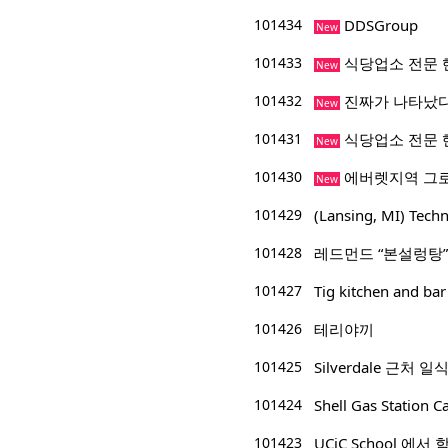
101434
DDSGroup
New
101433
식당업소 전문 
New
101432
진짜가 나타났다
New
101431
식당업소 전문 
New
101430
에버렛지역 그
New
101429
(Lansing, MI) 
101428
레드먼드 “본설렁탕”
101427
Tig kitchen and
101426
테리야끼
101425
Silverdale 근처 일식
101424
Shell Gas Station
101423
UCiC School 에