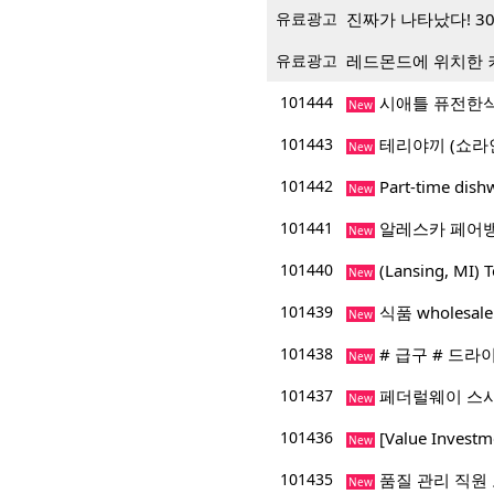
유료광고
진짜가 나타났다! 3
유료광고
레드몬드에 위치한 
101444
시애틀 퓨전한식
New
101443
테리야끼 (쇼라
New
101442
Part-time dis
New
101441
알레스카 페어
New
101440
(Lansing, M
New
101439
식품 wholesa
New
101438
# 급구 # 드라
New
101437
페더럴웨이 스시
New
101436
[Value Inve
New
101435
품질 관리 직원
New