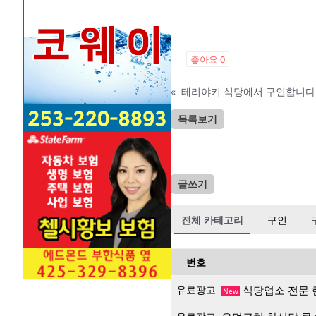
좋아요
0
«
테리야키 식당에서 구인합니다
목록보기
글쓰기
전체 카테고리
구인
번호
유료광고
식당업소 전문 
New