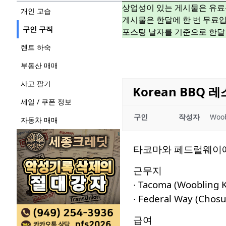
상업성이 있는 게시물은 유료
개인 교습
게시물은 한달에 한 번 무료입
구인 구직
포스팅 날자를 기준으로 한달
렌트 하숙
부동산 매매
사고 팔기
Korean BBQ 레
세일 / 쿠폰 정보
구인
작성자
Woob
자동차 매매
타코마와 페드럴웨이에 
근무지
∙ Tacoma (Woobling 
∙ Federal Way (Chos
급여