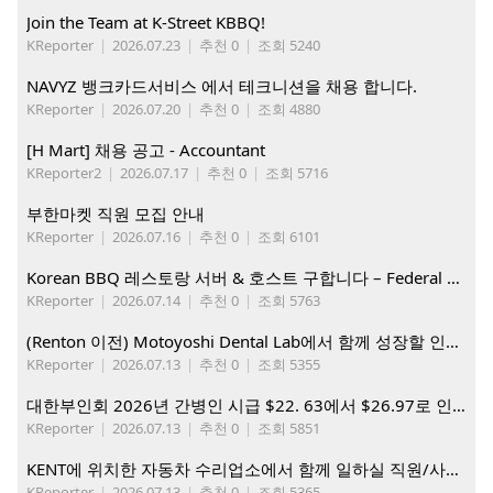
Join the Team at K-Street KBBQ!
KReporter
|
2026.07.23
|
추천 0
|
조회 5240
NAVYZ 뱅크카드서비스 에서 테크니션을 채용 합니다.
KReporter
|
2026.07.20
|
추천 0
|
조회 4880
[H Mart] 채용 공고 - Accountant
KReporter2
|
2026.07.17
|
추천 0
|
조회 5716
부한마켓 직원 모집 안내
KReporter
|
2026.07.16
|
추천 0
|
조회 6101
Korean BBQ 레스토랑 서버 & 호스트 구합니다 – Federal Way & Tacoma $45-$60/hr (server), $21-23/hr (Host)
KReporter
|
2026.07.14
|
추천 0
|
조회 5763
(Renton 이전) Motoyoshi Dental Lab에서 함께 성장할 인재를 모십니다.
KReporter
|
2026.07.13
|
추천 0
|
조회 5355
대한부인회 2026년 간병인 시급 $22. 63에서 $26.97로 인상. 지금 간병인들을 모집합니다
KReporter
|
2026.07.13
|
추천 0
|
조회 5851
KENT에 위치한 자동차 수리업소에서 함께 일하실 직원/사무직원 구합니다.
KReporter
|
2026.07.13
|
추천 0
|
조회 5365