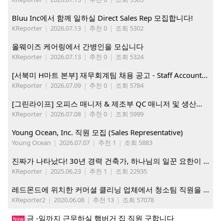
Bluu Inc에서 함께 일하실 Direct Sales Rep 모집합니다!
KReporter
|
2026.07.13
|
추천 0
|
조회 5302
올웨이즈 케어링에서 간병인을 모십니다
KReporter
|
2026.07.13
|
추천 0
|
조회 5324
[서북미 H마트 본부] 재무회계팀 채용 공고 - Staff Accountant
KReporter
|
2026.07.09
|
추천 0
|
조회 5784
[그린라이프] 오피스 매니저 & 제조부 QC 매니저 및 생산직, 웨어하우스 직원 모집
KReporter
|
2026.07.08
|
추천 0
|
조회 5999
Young Ocean, Inc. 직원 모집 (Sales Representative)
Young Ocean
|
2026.07.07
|
추천 1
|
조회 5883
진짜가 나타났다! 30년 경력 건축가, 하나님의 일꾼 요한이 책임 시공합니다.
KReporter
|
2025.06.23
|
추천 1
|
조회 22935
레드몬드에 위치한 커머셜 클리닝 업체에서 청소팀 직원을 모집합니다.
KReporter2
|
2020.06.08
|
추천 13
|
조회 57078
금 -일까지 근무하실 햄버거 집 직원 구합니다
New