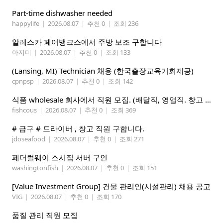
Part-time dishwasher needed
happylife
|
2026.08.07
|
추천 0
|
조회 236
알레스카 페어뱅크스에서 주방 보조 구합니다
아지미
|
2026.08.07
|
추천 0
|
조회 133
(Lansing, MI) Technician 채용 (한국출장교육기회제공)
cpnpsp
|
2026.08.07
|
추천 0
|
조회 142
식품 wholesale 회사에서 직원 모집. (배달직, 영업직. 창고 관리직)
fishcous
|
2026.08.07
|
추천 0
|
조회 369
# 급구 # 드라이버 , 창고 직원 구합니다.
jdoseafood
|
2026.08.07
|
추천 0
|
조회 271
페더럴웨이 스시집 서버 구인
washingtonfish
|
2026.08.07
|
추천 0
|
조회 151
[Value Investment Group] 건물 관리인(시설관리) 채용 공고
VIG
|
2026.08.07
|
추천 0
|
조회 170
품질 관리 직원 모집