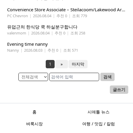
Convenience Store Associate – Steilacoom/Lakewood Area, $19 -$21/hr
PC Chevron
|
2026.08.04
|
추천 0
|
조회 779
유덥근처 한식당 쿡 하실분구합니다
valenmom
|
2026.08.04
|
추천 0
|
조회 258
Evening time nanny
Nanny
|
2026.08.03
|
추천 0
|
조회 571
1
»
마지막
검색
글쓰기
홈
시애틀 뉴스
벼룩시장
여행 / 맛집 / 칼럼