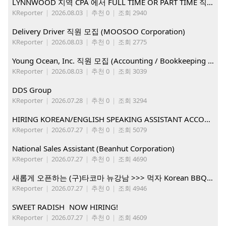
LYNNWOOD 지역 CPA 에서 FULL TIME OR PART TIME 직원을 찾습니다
KReporter
|
2026.08.03
|
추천 0
|
조회 2940
Delivery Driver 직원 모집 (MOOSOO Corporation)
KReporter
|
2026.08.03
|
추천 0
|
조회 2775
Young Ocean, Inc. 직원 모집 (Accounting / Bookkeeping 분야)
KReporter
|
2026.08.03
|
추천 0
|
조회 3039
DDS Group
KReporter
|
2026.07.28
|
추천 0
|
조회 3294
HIRING KOREAN/ENGLISH SPEAKING ASSISTANT ACCOUNT MANAGER
KReporter
|
2026.07.27
|
추천 0
|
조회 5079
National Sales Assistant (Beanhut Corporation)
KReporter
|
2026.07.27
|
추천 0
|
조회 4690
새롭게 오픈하는 (구)타코마 뉴강남 >>> 먹자 Korean BBQ 구인중
KReporter
|
2026.07.27
|
추천 0
|
조회 4946
SWEET RADISH NOW HIRING!
KReporter
|
2026.07.27
|
추천 0
|
조회 4609