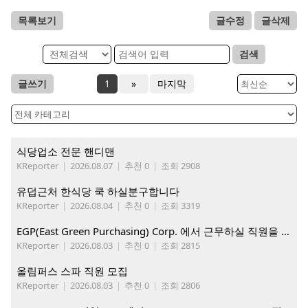
목록보기
글수정
글삭제
검색
글쓰기
1
»
마지막
식당업소 전문 핸디맨
KReporter
|
2026.08.07
|
추천 0
|
조회 2908
유덥근처 한식당 쿡 하실분구합니다
KReporter
|
2026.08.04
|
추천 0
|
조회 3319
EGP(East Green Purchasing) Corp. 에서 근무하실 직원을 아래와 같이 모집합니다.
KReporter
|
2026.08.03
|
추천 0
|
조회 2815
올림퍼스 스파 직원 모집
KReporter
|
2026.08.03
|
추천 0
|
조회 2806