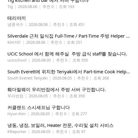
Tig kitchen and bar 에서 서버 구합니다
Tig
|
2026.08.06
|
추천 0
|
조회 193
테리야끼
냉콩국수
|
2026.08.06
|
추천 0
|
조회 451
Silverdale 근처 일식집 Full-Time / Part-Time 주방 Helper 구합니다.
Kim101
|
2026.08.06
|
추천 0
|
조회 251
UCiC School 에서 함께 해주실 주방 급식 staff를 찾습니다.
ucicschool
|
2026.08.05
|
추천 0
|
조회 550
South Everett에 위치한 Teriyaki에서 Part-time Cook Helper 구합니다. Mon-Sat, 4:00 pm-8:30 pm
South Everett Teriyaki
|
2026.08.05
|
추천 0
|
조회 268
훼더럴웨이 우리반점에서 주방 서버 구인합니다.
우리반점
|
2026.08.05
|
추천 0
|
조회 359
커클랜드 스시셰프님 구합니다
Hyun Kim
|
2026.08.05
|
추천 0
|
조회 277
냉동, 냉장, 보일러, Heater 전문, 수리및 설치 서비스
KReporter
|
2026.08.05
|
추천 0
|
조회 97