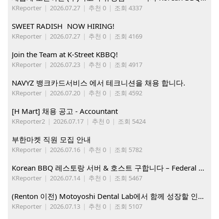
KReporter
|
2026.07.27
|
추천 0
|
조회 4337
SWEET RADISH NOW HIRING!
KReporter
|
2026.07.27
|
추천 0
|
조회 4169
Join the Team at K-Street KBBQ!
KReporter
|
2026.07.23
|
추천 0
|
조회 4917
NAVYZ 뱅크카드서비스 에서 테크니션을 채용 합니다.
KReporter
|
2026.07.20
|
추천 0
|
조회 4592
[H Mart] 채용 공고 - Accountant
KReporter2
|
2026.07.17
|
추천 0
|
조회 5424
부한마켓 직원 모집 안내
KReporter
|
2026.07.16
|
추천 0
|
조회 5782
Korean BBQ 레스토랑 서버 & 호스트 구합니다 – Federal Way & Tacoma $45-$60/hr (server), $21-23/hr (Host)
KReporter
|
2026.07.14
|
추천 0
|
조회 5467
(Renton 이전) Motoyoshi Dental Lab에서 함께 성장할 인재를 모십니다.
KReporter
|
2026.07.13
|
추천 0
|
조회 5107