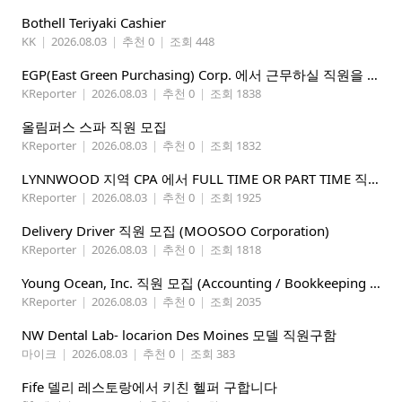
Bothell Teriyaki Cashier
KK
|
2026.08.03
|
추천 0
|
조회 448
EGP(East Green Purchasing) Corp. 에서 근무하실 직원을 아래와 같이 모집합니다.
KReporter
|
2026.08.03
|
추천 0
|
조회 1838
올림퍼스 스파 직원 모집
KReporter
|
2026.08.03
|
추천 0
|
조회 1832
LYNNWOOD 지역 CPA 에서 FULL TIME OR PART TIME 직원을 찾습니다
KReporter
|
2026.08.03
|
추천 0
|
조회 1925
Delivery Driver 직원 모집 (MOOSOO Corporation)
KReporter
|
2026.08.03
|
추천 0
|
조회 1818
Young Ocean, Inc. 직원 모집 (Accounting / Bookkeeping 분야)
KReporter
|
2026.08.03
|
추천 0
|
조회 2035
NW Dental Lab- locarion Des Moines 모델 직원구함
마이크
|
2026.08.03
|
추천 0
|
조회 383
Fife 델리 레스토랑에서 키친 헬퍼 구합니다