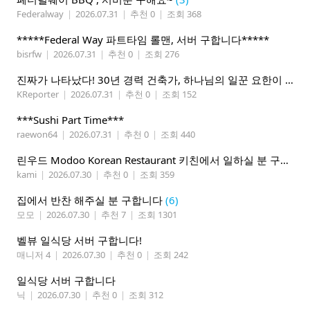
Federalway
|
2026.07.31
|
추천 0
|
조회 368
*****Federal Way 파트타임 롤맨, 서버 구합니다*****
bisrfw
|
2026.07.31
|
추천 0
|
조회 276
진짜가 나타났다! 30년 경력 건축가, 하나님의 일꾼 요한이 책임 시공합니다.
KReporter
|
2026.07.31
|
추천 0
|
조회 152
***Sushi Part Time***
raewon64
|
2026.07.31
|
추천 0
|
조회 440
린우드 Modoo Korean Restaurant 키친에서 일하실 분 구합니다
kami
|
2026.07.30
|
추천 0
|
조회 359
집에서 반찬 해주실 분 구합니다
(6)
모모
|
2026.07.30
|
추천 7
|
조회 1301
벨뷰 일식당 서버 구합니다!
매니저 4
|
2026.07.30
|
추천 0
|
조회 242
일식당 서버 구합니다
닉
|
2026.07.30
|
추천 0
|
조회 312