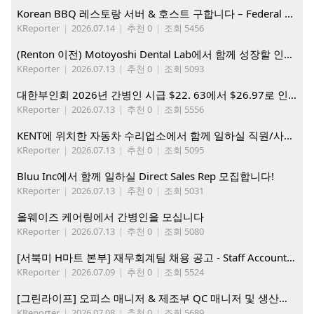
Korean BBQ 레스토랑 서버 & 호스트 구합니다 – Federal Way & Tacoma $45-$60/hr (server), $21-23/hr (Host)
KReporter
|
2026.07.14
|
추천 0
|
조회 5456
(Renton 이전) Motoyoshi Dental Lab에서 함께 성장할 인재를 모십니다.
KReporter
|
2026.07.13
|
추천 0
|
조회 5093
대한부인회 2026년 간병인 시급 $22. 63에서 $26.97로 인상. 지금 간병인들을 모집합니다
KReporter
|
2026.07.13
|
추천 0
|
조회 5556
KENT에 위치한 자동차 수리업소에서 함께 일하실 직원/사무직원 구합니다.
KReporter
|
2026.07.13
|
추천 0
|
조회 5095
Bluu Inc에서 함께 일하실 Direct Sales Rep 모집합니다!
KReporter
|
2026.07.13
|
추천 0
|
조회 5031
올웨이즈 케어링에서 간병인을 모십니다
KReporter
|
2026.07.13
|
추천 0
|
조회 5080
[서북미 H마트 본부] 재무회계팀 채용 공고 - Staff Accountant
KReporter
|
2026.07.09
|
추천 0
|
조회 5524
[그린라이프] 오피스 매니저 & 제조부 QC 매니저 및 생산직, 웨어하우스 직원 모집
KReporter
|
2026.07.08
|
추천 0
|
조회 5689