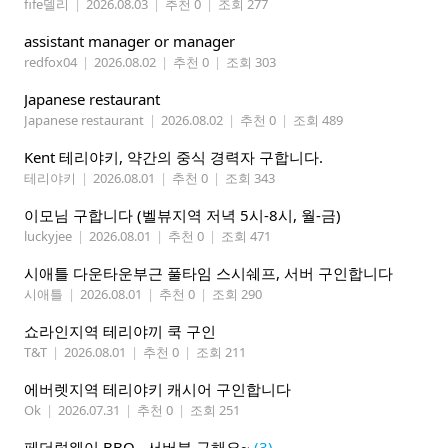
fife델리
|
2026.08.03
|
추천 0
|
조회 277
assistant manager or manager
redfox04
|
2026.08.02
|
추천 0
|
조회 303
Japanese restaurant
Japanese restaurant
|
2026.08.02
|
추천 0
|
조회 489
Kent 테리야키, 약간의 중식 경력자 구합니다.
테리야키
|
2026.08.01
|
추천 0
|
조회 343
이모님 구합니다 (벨뷰지역 저녁 5시-8시, 월-금)
luckyjee
|
2026.08.01
|
추천 0
|
조회 471
시애틀 다운타운부근 풀타임 스시쉐프, 서버 구인합니다
시애틀
|
2026.08.01
|
추천 0
|
조회 290
쇼라인지역 테리야끼 쿡 구인
T&T
|
2026.08.01
|
추천 0
|
조회 211
에버렛지역 테리야키 캐시어 구인합니다
Ok
|
2026.07.31
|
추천 0
|
조회 251
페더럴웨이 BBQ , 서버분 구해요~
(3)