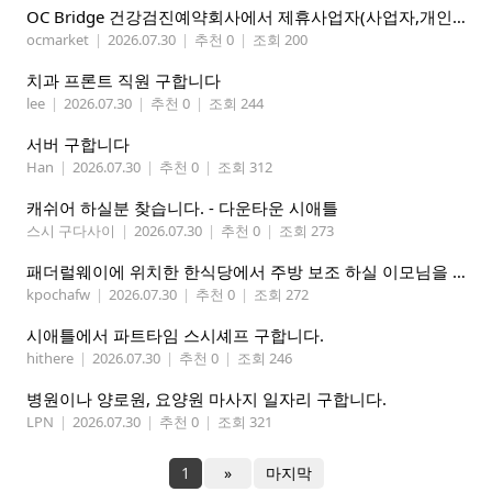
OC Bridge 건강검진예약회사에서 제휴사업자(사업자,개인)모집 (재택근무)
ocmarket
|
2026.07.30
|
추천 0
|
조회 200
치과 프론트 직원 구합니다
lee
|
2026.07.30
|
추천 0
|
조회 244
서버 구합니다
Han
|
2026.07.30
|
추천 0
|
조회 312
캐쉬어 하실분 찾습니다. - 다운타운 시애틀
스시 구다사이
|
2026.07.30
|
추천 0
|
조회 273
패더럴웨이에 위치한 한식당에서 주방 보조 하실 이모님을 찾고 있습니다
kpochafw
|
2026.07.30
|
추천 0
|
조회 272
시애틀에서 파트타임 스시셰프 구합니다.
hithere
|
2026.07.30
|
추천 0
|
조회 246
병원이나 양로원, 요양원 마사지 일자리 구합니다.
LPN
|
2026.07.30
|
추천 0
|
조회 321
1
»
마지막