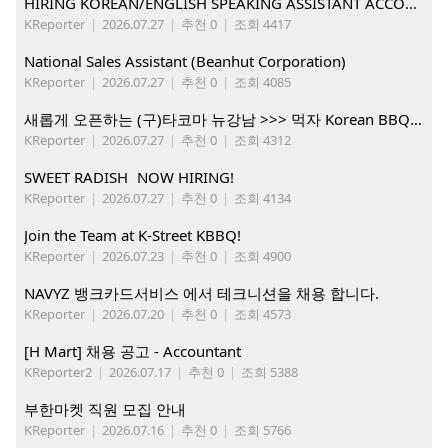
HIRING KOREAN/ENGLISH SPEAKING ASSISTANT ACCOUNT MANAGER
KReporter
|
2026.07.27
|
추천 0
|
조회 4417
National Sales Assistant (Beanhut Corporation)
KReporter
|
2026.07.27
|
추천 0
|
조회 4085
새롭게 오픈하는 (구)타코마 뉴강남 >>> 먹자 Korean BBQ 구인중
KReporter
|
2026.07.27
|
추천 0
|
조회 4312
SWEET RADISH NOW HIRING!
KReporter
|
2026.07.27
|
추천 0
|
조회 4134
Join the Team at K-Street KBBQ!
KReporter
|
2026.07.23
|
추천 0
|
조회 4900
NAVYZ 뱅크카드서비스 에서 테크니션을 채용 합니다.
KReporter
|
2026.07.20
|
추천 0
|
조회 4573
[H Mart] 채용 공고 - Accountant
KReporter2
|
2026.07.17
|
추천 0
|
조회 5388
부한마켓 직원 모집 안내
KReporter
|
2026.07.16
|
추천 0
|
조회 5766