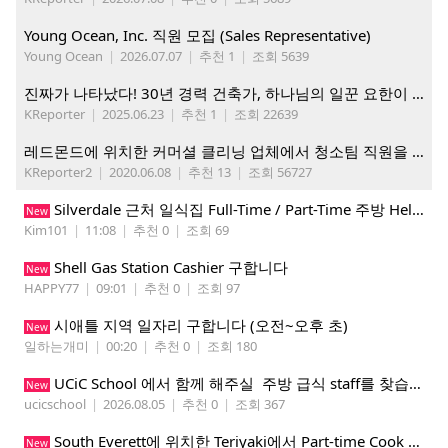
Young Ocean, Inc. 직원 모집 (Sales Representative)
Young Ocean
|
2026.07.07
|
추천 1
|
조회 5639
진짜가 나타났다! 30년 경력 건축가, 하나님의 일꾼 요한이 책임 시공합니다.
KReporter
|
2025.06.23
|
추천 1
|
조회 22639
레드몬드에 위치한 커머셜 클리닝 업체에서 청소팀 직원을 모집합니다.
KReporter2
|
2020.06.08
|
추천 13
|
조회 56727
Silverdale 근처 일식집 Full-Time / Part-Time 주방 Helper 구합니다.
New
Kim101
|
11:08
|
추천 0
|
조회 69
Shell Gas Station Cashier 구합니다
New
HAPPY77
|
09:01
|
추천 0
|
조회 97
시애틀 지역 일자리 구합니다 (오전~오후 초)
New
일하는개미
|
00:20
|
추천 0
|
조회 180
UCiC School 에서 함께 해주실 주방 급식 staff를 찾습니다.
New
ucicschool
|
2026.08.05
|
추천 0
|
조회 367
South Everett에 위치한 Teriyaki에서 Part-time Cook Helper 구합니다. Mon-Sat, 4:00 pm-8:30 pm
New