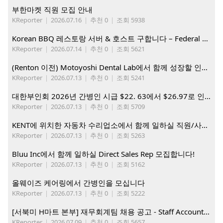
부한마켓 직원 모집 안내
KReporter
|
2026.07.16
|
추천 0
|
조회 5938
Korean BBQ 레스토랑 서버 & 호스트 구합니다 – Federal Way & Tacoma $45-$60/hr (server), $21-23/hr (Host)
KReporter
|
2026.07.14
|
추천 0
|
조회 5621
(Renton 이전) Motoyoshi Dental Lab에서 함께 성장할 인재를 모십니다.
KReporter
|
2026.07.13
|
추천 0
|
조회 5241
대한부인회 2026년 간병인 시급 $22. 63에서 $26.97로 인상. 지금 간병인들을 모집합니다
KReporter
|
2026.07.13
|
추천 0
|
조회 5709
KENT에 위치한 자동차 수리업소에서 함께 일하실 직원/사무직원 구합니다.
KReporter
|
2026.07.13
|
추천 0
|
조회 5263
Bluu Inc에서 함께 일하실 Direct Sales Rep 모집합니다!
KReporter
|
2026.07.13
|
추천 0
|
조회 5162
올웨이즈 케어링에서 간병인을 모십니다
KReporter
|
2026.07.13
|
추천 0
|
조회 5222
[서북미 H마트 본부] 재무회계팀 채용 공고 - Staff Accountant
KReporter
|
2026.07.09
|
추천 0
|
조회 5657