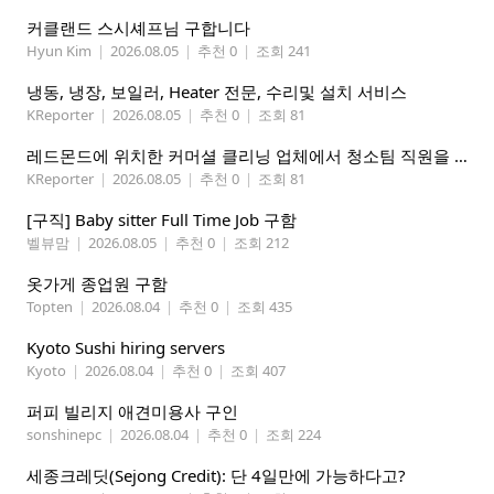
커클랜드 스시셰프님 구합니다
Hyun Kim
|
2026.08.05
|
추천 0
|
조회 241
냉동, 냉장, 보일러, Heater 전문, 수리및 설치 서비스
KReporter
|
2026.08.05
|
추천 0
|
조회 81
레드몬드에 위치한 커머셜 클리닝 업체에서 청소팀 직원을 모집합니다.
KReporter
|
2026.08.05
|
추천 0
|
조회 81
[구직] Baby sitter Full Time Job 구함
벨뷰맘
|
2026.08.05
|
추천 0
|
조회 212
옷가게 종업원 구함
Topten
|
2026.08.04
|
추천 0
|
조회 435
Kyoto Sushi hiring servers
Kyoto
|
2026.08.04
|
추천 0
|
조회 407
퍼피 빌리지 애견미용사 구인
sonshinepc
|
2026.08.04
|
추천 0
|
조회 224
세종크레딧(Sejong Credit): 단 4일만에 가능하다고?