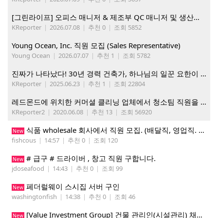
[그린라이프] 오피스 매니저 & 제조부 QC 매니저 및 생산직, 웨어하우스 직원 모집
KReporter
|
2026.07.08
|
추천 0
|
조회 5852
Young Ocean, Inc. 직원 모집 (Sales Representative)
Young Ocean
|
2026.07.07
|
추천 1
|
조회 5782
진짜가 나타났다! 30년 경력 건축가, 하나님의 일꾼 요한이 책임 시공합니다.
KReporter
|
2025.06.23
|
추천 1
|
조회 22804
레드몬드에 위치한 커머셜 클리닝 업체에서 청소팀 직원을 모집합니다.
KReporter2
|
2020.06.08
|
추천 13
|
조회 56920
식품 wholesale 회사에서 직원 모집. (배달직, 영업직. 창고 관리직)
New
fishcous
|
14:57
|
추천 0
|
조회 120
# 급구 # 드라이버 , 창고 직원 구합니다.
New
jdoseafood
|
14:43
|
추천 0
|
조회 99
페더럴웨이 스시집 서버 구인
New
washingtonfish
|
14:38
|
추천 0
|
조회 46
[Value Investment Group] 건물 관리인(시설관리) 채용 공고
New