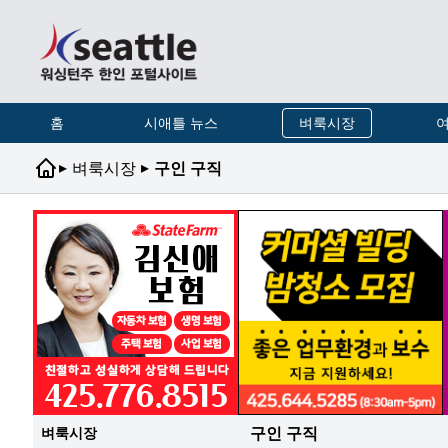
홈
시애틀 뉴스
벼룩시장
여
▸
▸
벼룩시장
구인 구직
구인 구직
벼룩시장