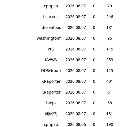
cpnpsp
2026.08.07
0
70
fishcous
2026.08.07
0
246
jdoseafood
2026.08.07
0
181
washingtonfish
2026.08.07
0
96
VIG
2026.08.07
0
115
KWWA
2026.08.07
0
253
DDSGroup
2026.08.07
0
125
KReporter
2026.08.07
0
401
KReporter
2026.08.07
0
61
biejo
2026.08.07
0
68
에버렛
2026.08.07
0
131
cpnpsp
2026.08.06
0
190