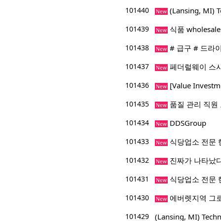
101440
(Lansing, M
New
101439
식품 wholesa
New
101438
# 급구 # 드라
New
101437
페더럴웨이 스시
New
101436
[Value Inve
New
101435
품질 관리 직원
New
101434
DDSGroup
New
101433
식당업소 전문 
New
101432
진짜가 나타났다
New
101431
식당업소 전문 
New
101430
에버렛지역 그
New
101429
(Lansing, MI) 