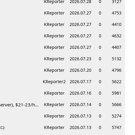
KReporter
2026.07.28
0
3127
KReporter
2026.07.27
0
4753
KReporter
2026.07.27
0
4410
KReporter
2026.07.27
0
4632
KReporter
2026.07.27
0
4407
KReporter
2026.07.23
0
5132
KReporter
2026.07.20
0
4796
KReporter2
2026.07.17
0
5622
KReporter
2026.07.16
0
5981
Korean BBQ 레스토랑 서버 & 호스트 구합니다 – Federal Way & Tacoma $45-$60/hr (server), $21-23/hr (Host)
KReporter
2026.07.14
0
5666
KReporter
2026.07.13
0
5274
니다
KReporter
2026.07.13
0
5747