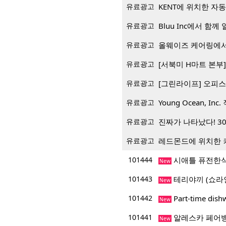
유료광고
KENT에 위치한 자
유료광고
Bluu Inc에서 함께 일
유료광고
올웨이즈 케어링에서
유료광고
[서북미 H마트 본부] 재
유료광고
[그린라이프] 오피스
유료광고
Young Ocean, Inc.
유료광고
진짜가 나타났다! 3
유료광고
레드몬드에 위치한 
101444
시애틀 퓨전한식
New
101443
테리야끼 (쇼라
New
101442
Part-time dis
New
101441
알레스카 페어
New