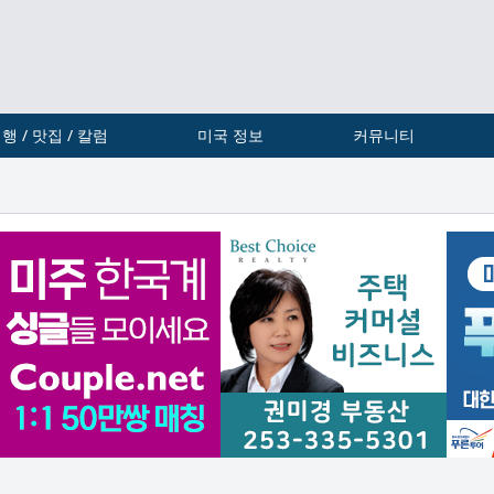
행 / 맛집 / 칼럼
미국 정보
커뮤니티