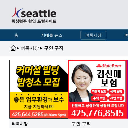
홈
시애틀 뉴스
벼룩시장
여
▸
▸
벼룩시장
구인 구직
구인 구직
벼룩시장