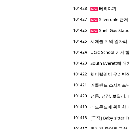
101428
테리야끼
New
101427
Silverdale 근
New
101426
Shell Gas Sta
New
101425
시애틀 지역 일자리 
101424
UCiC School 에
101423
South Everett에 위
101422
훼더럴웨이 우리반점
101421
커클랜드 스시셰프
101420
냉동, 냉장, 보일러, 
101419
레드몬드에 위치한 
101418
[구직] Baby sitter F
101417
옷가게 종업원 구함