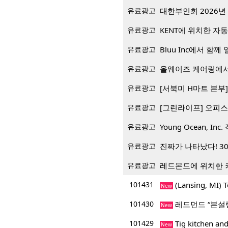
유료광고
대한부인회 2026년 
유료광고
KENT에 위치한 자
유료광고
Bluu Inc에서 함께 일
유료광고
올웨이즈 케어링에서
유료광고
[서북미 H마트 본부] 재
유료광고
[그린라이프] 오피스
유료광고
Young Ocean, Inc.
유료광고
진짜가 나타났다! 3
유료광고
레드몬드에 위치한 
101431
(Lansing, M
New
101430
레드먼드 “본설
New
101429
Tig kitchen
New