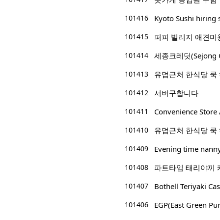
101416
Kyoto Sushi hiring 
101415
퍼피 빌리지 애견미
101414
세종크레딧(Sejong 
101413
유덥근처 한식당 쿡
101412
서버구합니다
101411
Convenience Store 
101410
유덥근처 한식당 쿡
101409
Evening time nann
101408
파트타임 태리야끼 캐쉬어/p
101407
Bothell Teriyaki Cas
101406
EGP(East Green