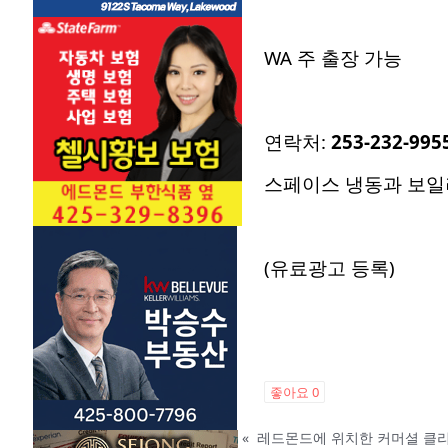
WA 주 출장 가능
연락처:
253-232-995
스페이스 냉동과 보일러
(유료광고 등록)
좋아요
0
«
레드몬드에 위치한 커머셜 클리