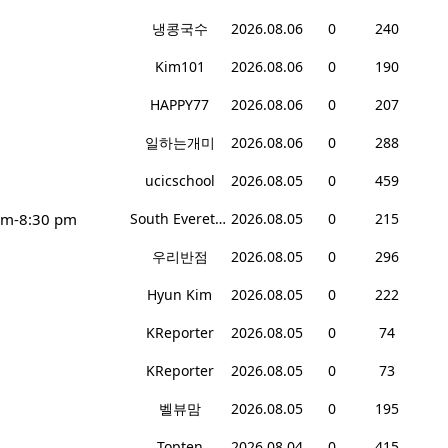
냉콩국수
2026.08.06
0
240
Kim101
2026.08.06
0
190
HAPPY77
2026.08.06
0
207
일하는개미
2026.08.06
0
288
ucicschool
2026.08.05
0
459
pm-8:30 pm
South Everett Teriyaki
2026.08.05
0
215
우리반점
2026.08.05
0
296
Hyun Kim
2026.08.05
0
222
KReporter
2026.08.05
0
74
KReporter
2026.08.05
0
73
벨뷰맘
2026.08.05
0
195
Topten
2026.08.04
0
415