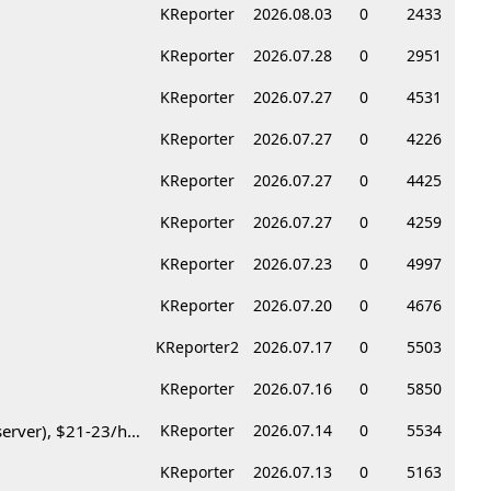
KReporter
2026.08.03
0
2433
KReporter
2026.07.28
0
2951
KReporter
2026.07.27
0
4531
KReporter
2026.07.27
0
4226
KReporter
2026.07.27
0
4425
KReporter
2026.07.27
0
4259
KReporter
2026.07.23
0
4997
KReporter
2026.07.20
0
4676
KReporter2
2026.07.17
0
5503
KReporter
2026.07.16
0
5850
Korean BBQ 레스토랑 서버 & 호스트 구합니다 – Federal Way & Tacoma $45-$60/hr (server), $21-23/hr (Host)
KReporter
2026.07.14
0
5534
KReporter
2026.07.13
0
5163