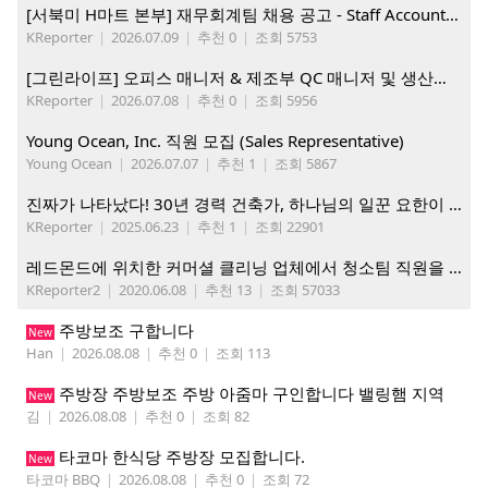
[서북미 H마트 본부] 재무회계팀 채용 공고 - Staff Accountant
KReporter
|
2026.07.09
|
추천 0
|
조회 5753
[그린라이프] 오피스 매니저 & 제조부 QC 매니저 및 생산직, 웨어하우스 직원 모집
KReporter
|
2026.07.08
|
추천 0
|
조회 5956
Young Ocean, Inc. 직원 모집 (Sales Representative)
Young Ocean
|
2026.07.07
|
추천 1
|
조회 5867
진짜가 나타났다! 30년 경력 건축가, 하나님의 일꾼 요한이 책임 시공합니다.
KReporter
|
2025.06.23
|
추천 1
|
조회 22901
레드몬드에 위치한 커머셜 클리닝 업체에서 청소팀 직원을 모집합니다.
KReporter2
|
2020.06.08
|
추천 13
|
조회 57033
주방보조 구합니다
New
Han
|
2026.08.08
|
추천 0
|
조회 113
주방장 주방보조 주방 아줌마 구인합니다 밸링햄 지역
New
김
|
2026.08.08
|
추천 0
|
조회 82
타코마 한식당 주방장 모집합니다.
New
타코마 BBQ
|
2026.08.08
|
추천 0
|
조회 72