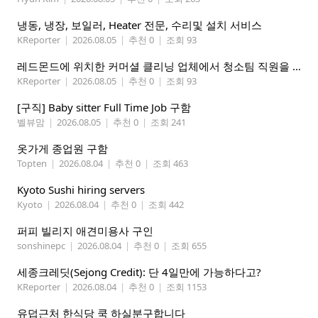
냉동, 냉장, 보일러, Heater 전문, 수리및 설치 서비스
KReporter
|
2026.08.05
|
추천 0
|
조회 93
레드몬드에 위치한 커머셜 클리닝 업체에서 청소팀 직원을 모집합니다.
KReporter
|
2026.08.05
|
추천 0
|
조회 93
[구직] Baby sitter Full Time Job 구함
벨뷰맘
|
2026.08.05
|
추천 0
|
조회 241
옷가게 종업원 구함
Topten
|
2026.08.04
|
추천 0
|
조회 463
Kyoto Sushi hiring servers
Kyoto
|
2026.08.04
|
추천 0
|
조회 442
퍼피 빌리지 애견미용사 구인
sonshinepc
|
2026.08.04
|
추천 0
|
조회 655
세종크레딧(Sejong Credit): 단 4일만에 가능하다고?
KReporter
|
2026.08.04
|
추천 0
|
조회 1153
유덥근처 한식당 쿡 하실분구합니다