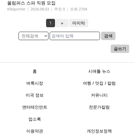
올림퍼스 스파 직원 모집
KReporter
|
2026.08.03
|
추천 0
|
조회 2704
1
»
마지막
검색
글쓰기
홈
시애틀 뉴스
벼룩시장
여행 / 맛집 / 칼럼
미국 정보
커뮤니티
엔터테인먼트
전문가칼럼
업소록
이용약관
개인정보정책