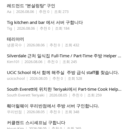
레드먼드 “본설렁탕” 구인
Aa
|
2026.08.06
|
추천 0
|
조회 273
Tig kitchen and bar 에서 서버 구합니다
Tig
|
2026.08.06
|
추천 0
|
조회 184
테리야끼
냉콩국수
|
2026.08.06
|
추천 0
|
조회 432
Silverdale 근처 일식집 Full-Time / Part-Time 주방 Helper 구합니다.
Kim101
|
2026.08.06
|
추천 0
|
조회 245
UCiC School 에서 함께 해주실 주방 급식 staff를 찾습니다.
ucicschool
|
2026.08.05
|
추천 0
|
조회 528
South Everett에 위치한 Teriyaki에서 Part-time Cook Helper 구합니다. Mon-Sat, 4:00 pm-8:30 pm
South Everett Teriyaki
|
2026.08.05
|
추천 0
|
조회 259
훼더럴웨이 우리반점에서 주방 서버 구인합니다.
우리반점
|
2026.08.05
|
추천 0
|
조회 348
커클랜드 스시셰프님 구합니다
Hyun Kim
|
2026.08.05
|
추천 0
|
조회 265