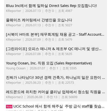
Bluu Inc에서 함께 일하실 Direct Sales Rep 모집합니다!
KReporter
|
2026.07.13
|
추천 0
|
조회 4987
올웨이즈 케어링에서 간병인을 모십니다
KReporter
|
2026.07.13
|
추천 0
|
조회 5027
[서북미 H마트 본부] 재무회계팀 채용 공고 - Staff Accountant
KReporter
|
2026.07.09
|
추천 0
|
조회 5479
[그린라이프] 오피스 매니저 & 제조부 QC 매니저 및 생산직, 웨어하우스 직원 모집
KReporter
|
2026.07.08
|
추천 0
|
조회 5635
Young Ocean, Inc. 직원 모집 (Sales Representative)
Young Ocean
|
2026.07.07
|
추천 1
|
조회 5595
진짜가 나타났다! 30년 경력 건축가, 하나님의 일꾼 요한이 책임 시공합니다.
KReporter
|
2025.06.23
|
추천 1
|
조회 22573
레드몬드에 위치한 커머셜 클리닝 업체에서 청소팀 직원을 모집합니다.
KReporter2
|
2020.06.08
|
추천 13
|
조회 56609
UCiC School 에서 함께 해주실 주방 급식 staff를 찾습니다.
New