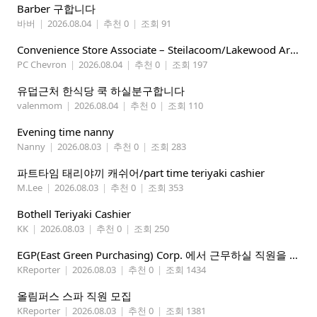
Barber 구합니다
바버
|
2026.08.04
|
추천 0
|
조회 91
Convenience Store Associate – Steilacoom/Lakewood Area, $19 -$21/hr
PC Chevron
|
2026.08.04
|
추천 0
|
조회 197
유덥근처 한식당 쿡 하실분구합니다
valenmom
|
2026.08.04
|
추천 0
|
조회 110
Evening time nanny
Nanny
|
2026.08.03
|
추천 0
|
조회 283
파트타임 태리야끼 캐쉬어/part time teriyaki cashier
M.Lee
|
2026.08.03
|
추천 0
|
조회 353
Bothell Teriyaki Cashier
KK
|
2026.08.03
|
추천 0
|
조회 250
EGP(East Green Purchasing) Corp. 에서 근무하실 직원을 아래와 같이 모집합니다.
KReporter
|
2026.08.03
|
추천 0
|
조회 1434
올림퍼스 스파 직원 모집
KReporter
|
2026.08.03
|
추천 0
|
조회 1381