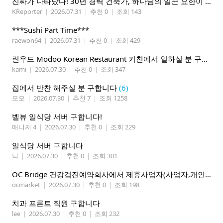
진짜가 나타났다! 30년 경력 건축가, 하나님의 일꾼 요한이 책임 시공합니다.
KReporter
|
2026.07.31
|
추천 0
|
조회 143
***Sushi Part Time***
raewon64
|
2026.07.31
|
추천 0
|
조회 429
린우드 Modoo Korean Restaurant 키친에서 일하실 분 구합니다
kami
|
2026.07.30
|
추천 0
|
조회 347
집에서 반찬 해주실 분 구합니다
(6)
모모
|
2026.07.30
|
추천 7
|
조회 1258
벨뷰 일식당 서버 구합니다!
매니저 4
|
2026.07.30
|
추천 0
|
조회 229
일식당 서버 구합니다
닉
|
2026.07.30
|
추천 0
|
조회 301
OC Bridge 건강검진예약회사에서 제휴사업자(사업자,개인)모집 (재택근무)
ocmarket
|
2026.07.30
|
추천 0
|
조회 198
치과 프론트 직원 구합니다
lee
|
2026.07.30
|
추천 0
|
조회 232