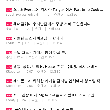
ucicschool
|
15:28
|
추천 0
|
조회 188
South Everett에 위치한 Teriyaki에서 Part-time Cook Helper 구합니다. Mon-Sat, 4:00 pm-8:30 pm
New
South Everett Teriyaki
|
14:17
|
추천 0
|
조회 99
훼더럴웨이 우리반점에서 주방 서버 구인합니다.
New
우리반점
|
13:29
|
추천 0
|
조회 133
커클랜드 스시셰프님 구합니다
New
Hyun Kim
|
13:05
|
추천 0
|
조회 114
주말 그로서리에서 함께 하실 분.
New
주말
|
12:26
|
추천 0
|
조회 157
냉동, 냉장, 보일러, Heater 전문, 수리및 설치 서비스
New
KReporter
|
12:07
|
추천 0
|
조회 35
레드몬드에 위치한 커머셜 클리닝 업체에서 청소팀 직원을 모집합니다.
New
KReporter
|
12:06
|
추천 0
|
조회 36
치과 덴탈 어시스턴트 / 프론트 리셉셔니스트 구인
New
Comfy
|
07:48
|
추천 0
|
조회 105
[구직] Baby sitter Full Time Job 구함
New