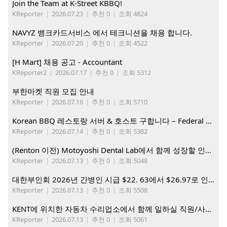
Join the Team at K-Street KBBQ!
KReporter
|
2026.07.23
|
추천 0
|
조회 4824
NAVYZ 뱅크카드서비스 에서 테크니션을 채용 합니다.
KReporter
|
2026.07.20
|
추천 0
|
조회 4522
[H Mart] 채용 공고 - Accountant
KReporter2
|
2026.07.17
|
추천 0
|
조회 5312
부한마켓 직원 모집 안내
KReporter
|
2026.07.16
|
추천 0
|
조회 5710
Korean BBQ 레스토랑 서버 & 호스트 구합니다 – Federal Way & Tacoma $45-$60/hr (server), $21-23/hr (Host)
KReporter
|
2026.07.14
|
추천 0
|
조회 5382
(Renton 이전) Motoyoshi Dental Lab에서 함께 성장할 인재를 모십니다.
KReporter
|
2026.07.13
|
추천 0
|
조회 5048
대한부인회 2026년 간병인 시급 $22. 63에서 $26.97로 인상. 지금 간병인들을 모집합니다
KReporter
|
2026.07.13
|
추천 0
|
조회 5508
KENT에 위치한 자동차 수리업소에서 함께 일하실 직원/사무직원 구합니다.
KReporter
|
2026.07.13
|
추천 0
|
조회 5061