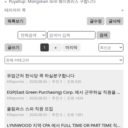
«
Puyallup: Mongolian Grill 웨이츄리스 구합니다
테리야끼 쿡
»
목록보기
글수정
글삭제
검색
글쓰기
1
»
마지막
유덥근처 한식당 쿡 하실분구합니다
KReporter
|
2026.08.04
|
추천 0
|
조회 820
EGP(East Green Purchasing) Corp. 에서 근무하실 직원을 아래와 같이 모집합니다.
KReporter
|
2026.08.03
|
추천 0
|
조회 1434
올림퍼스 스파 직원 모집
KReporter
|
2026.08.03
|
추천 0
|
조회 1381
LYNNWOOD 지역 CPA 에서 FULL TIME OR PART TIME 직원을 찾습니다