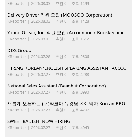
KReporter
|
2026.08.03
|
추천 0
|
조회 1499
Delivery Driver 직원 모집 (MOOSOO Corporation)
KReporter
|
2026.08.03
|
추천 0
|
조회 1428
Young Ocean, Inc. 직원 모집 (Accounting / Bookkeeping 분야)
KReporter
|
2026.08.03
|
추천 0
|
조회 1612
DDS Group
KReporter
|
2026.07.28
|
추천 0
|
조회 2606
HIRING KOREAN/ENGLISH SPEAKING ASSISTANT ACCOUNT MANAGER
KReporter
|
2026.07.27
|
추천 0
|
조회 4288
National Sales Assistant (Beanhut Corporation)
KReporter
|
2026.07.27
|
추천 0
|
조회 3990
새롭게 오픈하는 (구)타코마 뉴강남 >>> 먹자 Korean BBQ 구인중
KReporter
|
2026.07.27
|
추천 0
|
조회 4207
SWEET RADISH NOW HIRING!
KReporter
|
2026.07.27
|
추천 0
|
조회 4043