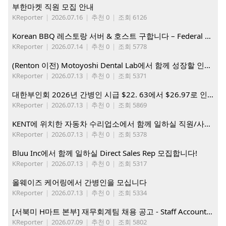
부한마켓 직원 모집 안내
KReporter
|
2026.07.16
|
추천 0
|
조회 6126
Korean BBQ 레스토랑 서버 & 호스트 구합니다 – Federal Way & Tacoma $45-$60/hr (server), $21-23/hr (Host)
KReporter
|
2026.07.14
|
추천 0
|
조회 5778
(Renton 이전) Motoyoshi Dental Lab에서 함께 성장할 인재를 모십니다.
KReporter
|
2026.07.13
|
추천 0
|
조회 5371
대한부인회 2026년 간병인 시급 $22. 63에서 $26.97로 인상. 지금 간병인들을 모집합니다
KReporter
|
2026.07.13
|
추천 0
|
조회 5869
KENT에 위치한 자동차 수리업소에서 함께 일하실 직원/사무직원 구합니다.
KReporter
|
2026.07.13
|
추천 0
|
조회 5378
Bluu Inc에서 함께 일하실 Direct Sales Rep 모집합니다!
KReporter
|
2026.07.13
|
추천 0
|
조회 5317
올웨이즈 케어링에서 간병인을 모십니다
KReporter
|
2026.07.13
|
추천 0
|
조회 5334
[서북미 H마트 본부] 재무회계팀 채용 공고 - Staff Accountant
KReporter
|
2026.07.09
|
추천 0
|
조회 5802