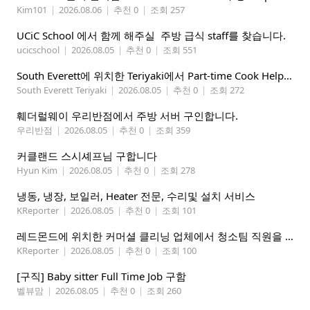
Kim101
|
2026.08.06
|
추천 0
|
조회 257
UCiC School 에서 함께 해주실 주방 급식 staff를 찾습니다.
ucicschool
|
2026.08.05
|
추천 0
|
조회 551
South Everett에 위치한 Teriyaki에서 Part-time Cook Helper 구합니다. Mon-Sat, 4:00 pm-8:30 pm
South Everett Teriyaki
|
2026.08.05
|
추천 0
|
조회 272
훼더럴웨이 우리반점에서 주방 서버 구인합니다.
우리반점
|
2026.08.05
|
추천 0
|
조회 359
커클랜드 스시셰프님 구합니다
Hyun Kim
|
2026.08.05
|
추천 0
|
조회 278
냉동, 냉장, 보일러, Heater 전문, 수리및 설치 서비스
KReporter
|
2026.08.05
|
추천 0
|
조회 101
레드몬드에 위치한 커머셜 클리닝 업체에서 청소팀 직원을 모집합니다.
KReporter
|
2026.08.05
|
추천 0
|
조회 100
[구직] Baby sitter Full Time Job 구함
벨뷰맘
|
2026.08.05
|
추천 0
|
조회 260