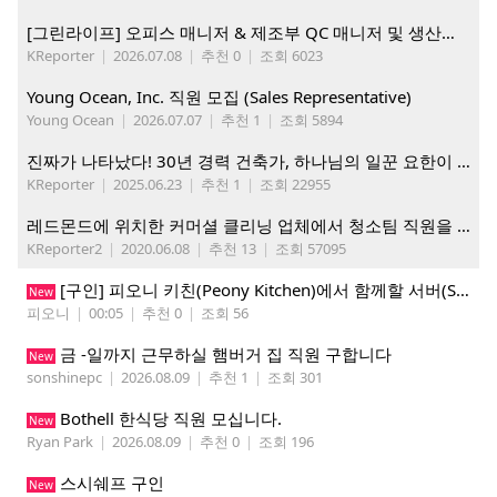
[그린라이프] 오피스 매니저 & 제조부 QC 매니저 및 생산직, 웨어하우스 직원 모집
KReporter
|
2026.07.08
|
추천 0
|
조회 6023
Young Ocean, Inc. 직원 모집 (Sales Representative)
Young Ocean
|
2026.07.07
|
추천 1
|
조회 5894
진짜가 나타났다! 30년 경력 건축가, 하나님의 일꾼 요한이 책임 시공합니다.
KReporter
|
2025.06.23
|
추천 1
|
조회 22955
레드몬드에 위치한 커머셜 클리닝 업체에서 청소팀 직원을 모집합니다.
KReporter2
|
2020.06.08
|
추천 13
|
조회 57095
[구인] 피오니 키친(Peony Kitchen)에서 함께할 서버(Server)를 모집합니다!
New
피오니
|
00:05
|
추천 0
|
조회 56
금 -일까지 근무하실 햄버거 집 직원 구합니다
New
sonshinepc
|
2026.08.09
|
추천 1
|
조회 301
Bothell 한식당 직원 모십니다.
New
Ryan Park
|
2026.08.09
|
추천 0
|
조회 196
스시쉐프 구인
New