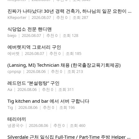
진짜가 나타났다! 30년 경력 건축가, 하나님의 일꾼 요한이 책임 시공합니다.
KReporter
|
2026.08.07
|
추천 0
|
조회 287
식당업소 전문 핸디맨
biejo
|
2026.08.07
|
추천 0
|
조회 128
에버렛지역 그로서리 구인
에버렛
|
2026.08.07
|
추천 0
|
조회 185
(Lansing, MI) Technician 채용 (한국출장교육기회제공)
cpnpsp
|
2026.08.06
|
추천 0
|
조회 213
레드먼드 “본설렁탕” 구인
Aa
|
2026.08.06
|
추천 0
|
조회 311
Tig kitchen and bar 에서 서버 구합니다
Tig
|
2026.08.06
|
추천 0
|
조회 196
테리야끼
냉콩국수
|
2026.08.06
|
추천 0
|
조회 460
Silverdale 근처 일식집 Full-Time / Part-Time 주방 Helper 구합니다.