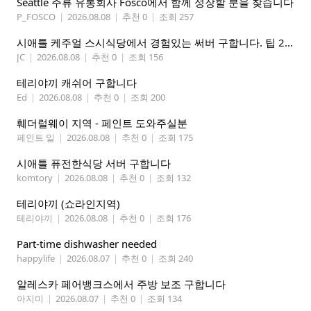
Seattle 주류 유통회사 Fosco에서 함께 성장할 분을 찾습니다
P_FOSCO
|
2026.08.08
|
추천 0
|
조회 257
시애틀 케주얼 스시식당에서 경험있는 써버 구합니다. 팁 200 이상
JC
|
2026.08.08
|
추천 0
|
조회 156
테리야끼 캐쉬어 구합니다
Ed
|
2026.08.08
|
추천 0
|
조회 200
훼더럴웨이 지역 - 페인트 도와주실분
페인트 일
|
2026.08.08
|
추천 0
|
조회 175
시애틀 퓨전한식당 서버 구합니다
komtory
|
2026.08.08
|
추천 0
|
조회 132
테리야끼 (쇼라인지역)
테리야끼
|
2026.08.08
|
추천 0
|
조회 176
Part-time dishwasher needed
happylife
|
2026.08.07
|
추천 0
|
조회 240
알레스카 페어뱅크스에서 주방 보조 구합니다
아지미
|
2026.08.07
|
추천 0
|
조회 134