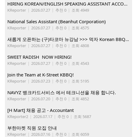
HIRING KOREAN/ENGLISH SPEAKING ASSISTANT ACCOUNT MANAGER
KReporter
|
2026.07.27
|
추천 0
|
조회 4949
National Sales Assistant (Beanhut Corporation)
KReporter
|
2026.07.27
|
추천 0
|
조회 4575
새롭게 오픈하는 (구)타코마 뉴강남 >>> 먹자 Korean BBQ 구인중
KReporter
|
2026.07.27
|
추천 0
|
조회 4808
SWEET RADISH NOW HIRING!
KReporter
|
2026.07.27
|
추천 0
|
조회 4543
Join the Team at K-Street KBBQ!
KReporter
|
2026.07.23
|
추천 0
|
조회 5195
NAVYZ 뱅크카드서비스 에서 테크니션을 채용 합니다.
KReporter
|
2026.07.20
|
추천 0
|
조회 4852
[H Mart] 채용 공고 - Accountant
KReporter2
|
2026.07.17
|
추천 0
|
조회 5687
부한마켓 직원 모집 안내
KReporter
|
2026.07.16
|
추천 0
|
조회 6059