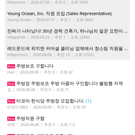
KReporter
|
2026.07.08
|
추천 0
|
조회 5953
Young Ocean, Inc. 직원 모집 (Sales Representative)
Young Ocean
|
2026.07.07
|
추천 1
|
조회 5862
진짜가 나타났다! 30년 경력 건축가, 하나님의 일꾼 요한이 책임 시공합니다.
KReporter
|
2025.06.23
|
추천 1
|
조회 22892
레드몬드에 위치한 커머셜 클리닝 업체에서 청소팀 직원을 모집합니다.
KReporter2
|
2020.06.08
|
추천 13
|
조회 57022
주방보조 구합니다
New
Han
|
2026.08.08
|
추천 0
|
조회 82
주방장 주방보조 주방 아줌마 구인합니다 밸링햄 지역
New
김
|
2026.08.08
|
추천 0
|
조회 71
타코마 한식당 주방장 모집합니다.
(1)
New
타코마 BBQ
|
2026.08.08
|
추천 0
|
조회 59
주방직원 구함
New
라멘
|
2026.08.08
|
추천 0
|
조회 112