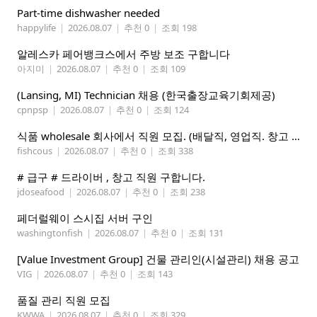
Part-time dishwasher needed
happylife
|
2026.08.07
|
추천 0
|
조회 198
알레스카 페어뱅크스에서 주방 보조 구합니다
아지미
|
2026.08.07
|
추천 0
|
조회 109
(Lansing, MI) Technician 채용 (한국출장교육기회제공)
cpnpsp
|
2026.08.07
|
추천 0
|
조회 124
식품 wholesale 회사에서 직원 모집. (배달직, 영업직. 창고 관리직)
fishcous
|
2026.08.07
|
추천 0
|
조회 338
# 급구 # 드라이버 , 창고 직원 구합니다.
jdoseafood
|
2026.08.07
|
추천 0
|
조회 238
페더럴웨이 스시집 서버 구인
washingtonfish
|
2026.08.07
|
추천 0
|
조회 131
[Value Investment Group] 건물 관리인(시설관리) 채용 공고
VIG
|
2026.08.07
|
추천 0
|
조회 143
품질 관리 직원 모집
KWWA
|
2026.08.07
|
추천 0
|
조회 329