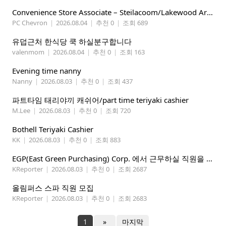
Convenience Store Associate – Steilacoom/Lakewood Area, $19 -$21/hr
PC Chevron
|
2026.08.04
|
추천 0
|
조회 689
유덥근처 한식당 쿡 하실분구합니다
valenmom
|
2026.08.04
|
추천 0
|
조회 163
Evening time nanny
Nanny
|
2026.08.03
|
추천 0
|
조회 437
파트타임 태리야끼 캐쉬어/part time teriyaki cashier
M.Lee
|
2026.08.03
|
추천 0
|
조회 720
Bothell Teriyaki Cashier
KK
|
2026.08.03
|
추천 0
|
조회 883
EGP(East Green Purchasing) Corp. 에서 근무하실 직원을 아래와 같이 모집합니다.
KReporter
|
2026.08.03
|
추천 0
|
조회 2687
올림퍼스 스파 직원 모집
KReporter
|
2026.08.03
|
추천 0
|
조회 2683
1
»
마지막