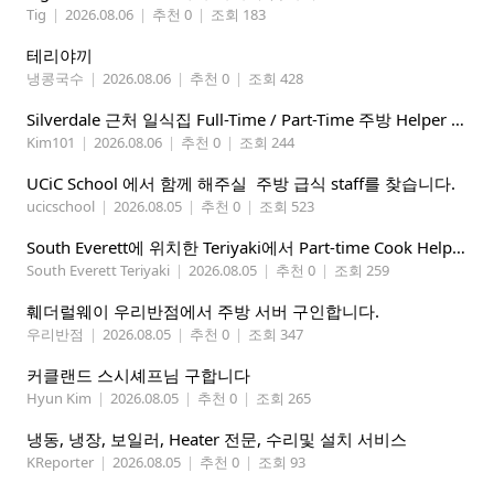
Tig
|
2026.08.06
|
추천 0
|
조회 183
테리야끼
냉콩국수
|
2026.08.06
|
추천 0
|
조회 428
Silverdale 근처 일식집 Full-Time / Part-Time 주방 Helper 구합니다.
Kim101
|
2026.08.06
|
추천 0
|
조회 244
UCiC School 에서 함께 해주실 주방 급식 staff를 찾습니다.
ucicschool
|
2026.08.05
|
추천 0
|
조회 523
South Everett에 위치한 Teriyaki에서 Part-time Cook Helper 구합니다. Mon-Sat, 4:00 pm-8:30 pm
South Everett Teriyaki
|
2026.08.05
|
추천 0
|
조회 259
훼더럴웨이 우리반점에서 주방 서버 구인합니다.
우리반점
|
2026.08.05
|
추천 0
|
조회 347
커클랜드 스시셰프님 구합니다
Hyun Kim
|
2026.08.05
|
추천 0
|
조회 265
냉동, 냉장, 보일러, Heater 전문, 수리및 설치 서비스
KReporter
|
2026.08.05
|
추천 0
|
조회 93