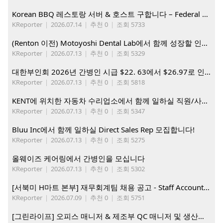
Korean BBQ 레스토랑 서버 & 호스트 구합니다 – Federal Way & Tacoma $45-$60/hr (server), $21-23/hr (Host)
KReporter
|
2026.07.14
|
추천 0
|
조회 5733
(Renton 이전) Motoyoshi Dental Lab에서 함께 성장할 인재를 모십니다.
KReporter
|
2026.07.13
|
추천 0
|
조회 5329
대한부인회 2026년 간병인 시급 $22. 63에서 $26.97로 인상. 지금 간병인들을 모집합니다
KReporter
|
2026.07.13
|
추천 0
|
조회 5818
KENT에 위치한 자동차 수리업소에서 함께 일하실 직원/사무직원 구합니다.
KReporter
|
2026.07.13
|
추천 0
|
조회 5347
Bluu Inc에서 함께 일하실 Direct Sales Rep 모집합니다!
KReporter
|
2026.07.13
|
추천 0
|
조회 5275
올웨이즈 케어링에서 간병인을 모십니다
KReporter
|
2026.07.13
|
추천 0
|
조회 5302
[서북미 H마트 본부] 재무회계팀 채용 공고 - Staff Accountant
KReporter
|
2026.07.09
|
추천 0
|
조회 5751
[그린라이프] 오피스 매니저 & 제조부 QC 매니저 및 생산직, 웨어하우스 직원 모집