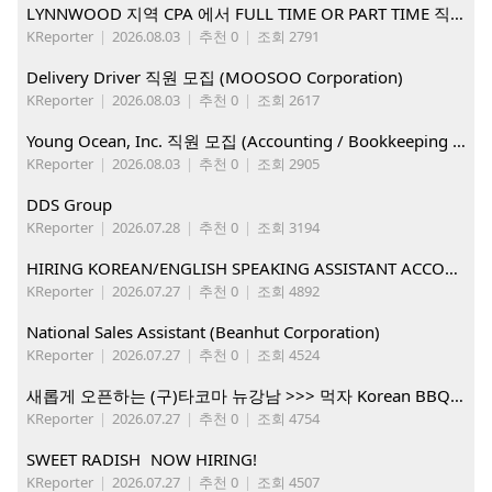
LYNNWOOD 지역 CPA 에서 FULL TIME OR PART TIME 직원을 찾습니다
KReporter
|
2026.08.03
|
추천 0
|
조회 2791
Delivery Driver 직원 모집 (MOOSOO Corporation)
KReporter
|
2026.08.03
|
추천 0
|
조회 2617
Young Ocean, Inc. 직원 모집 (Accounting / Bookkeeping 분야)
KReporter
|
2026.08.03
|
추천 0
|
조회 2905
DDS Group
KReporter
|
2026.07.28
|
추천 0
|
조회 3194
HIRING KOREAN/ENGLISH SPEAKING ASSISTANT ACCOUNT MANAGER
KReporter
|
2026.07.27
|
추천 0
|
조회 4892
National Sales Assistant (Beanhut Corporation)
KReporter
|
2026.07.27
|
추천 0
|
조회 4524
새롭게 오픈하는 (구)타코마 뉴강남 >>> 먹자 Korean BBQ 구인중
KReporter
|
2026.07.27
|
추천 0
|
조회 4754
SWEET RADISH NOW HIRING!
KReporter
|
2026.07.27
|
추천 0
|
조회 4507