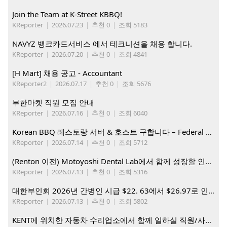
Join the Team at K-Street KBBQ!
KReporter
|
2026.07.23
|
추천 0
|
조회 5183
NAVYZ 뱅크카드서비스 에서 테크니션을 채용 합니다.
KReporter
|
2026.07.20
|
추천 0
|
조회 4841
[H Mart] 채용 공고 - Accountant
KReporter2
|
2026.07.17
|
추천 0
|
조회 5676
부한마켓 직원 모집 안내
KReporter
|
2026.07.16
|
추천 0
|
조회 6040
Korean BBQ 레스토랑 서버 & 호스트 구합니다 – Federal Way & Tacoma $45-$60/hr (server), $21-23/hr (Host)
KReporter
|
2026.07.14
|
추천 0
|
조회 5712
(Renton 이전) Motoyoshi Dental Lab에서 함께 성장할 인재를 모십니다.
KReporter
|
2026.07.13
|
추천 0
|
조회 5316
대한부인회 2026년 간병인 시급 $22. 63에서 $26.97로 인상. 지금 간병인들을 모집합니다
KReporter
|
2026.07.13
|
추천 0
|
조회 5802
KENT에 위치한 자동차 수리업소에서 함께 일하실 직원/사무직원 구합니다.