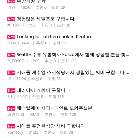
주방직원 구함
New
라멘
|
18:56
|
추천 0
|
조회 29
경험많은 세일즈분 구합니다
New
#1 FAN
|
17:50
|
추천 0
|
조회 38
Looking for kitchen cook in Renton
New
9999
|
14:41
|
추천 0
|
조회 93
Seattle 주류 유통회사 Fosco에서 함께 성장할 분을 찾습니다
New
P_FOSCO
|
13:09
|
추천 0
|
조회 122
시애틀 케주얼 스시식당에서 경험있는 써버 구합니다. 팁 200 이상
New
JC
|
11:24
|
추천 0
|
조회 85
테리야끼 캐쉬어 구합니다
New
Ed
|
09:57
|
추천 0
|
조회 118
훼더럴웨이 지역 - 페인트 도와주실분
New
페인트 일
|
09:13
|
추천 0
|
조회 128
시애틀 퓨전한식당 서버 구합니다
New
komtory
|
01:33
|
추천 0
|
조회 78