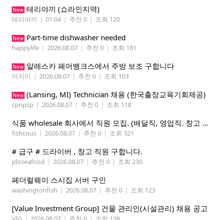
테리야끼 (쇼라인지역)
New
테리야끼
|
01:04
|
추천 0
|
조회 120
Part-time dishwasher needed
New
happylife
|
2026.08.07
|
추천 0
|
조회 181
알레스카 페어뱅크스에서 주방 보조 구합니다
New
아지미
|
2026.08.07
|
추천 0
|
조회 103
(Lansing, MI) Technician 채용 (한국출장교육기회제공)
New
cpnpsp
|
2026.08.07
|
추천 0
|
조회 118
식품 wholesale 회사에서 직원 모집. (배달직, 영업직. 창고 관리직)
fishcous
|
2026.08.07
|
추천 0
|
조회 321
# 급구 # 드라이버 , 창고 직원 구합니다.
jdoseafood
|
2026.08.07
|
추천 0
|
조회 230
페더럴웨이 스시집 서버 구인
washingtonfish
|
2026.08.07
|
추천 0
|
조회 123
[Value Investment Group] 건물 관리인(시설관리) 채용 공고
VIG
|
2026.08.07
|
추천 0
|
조회 138