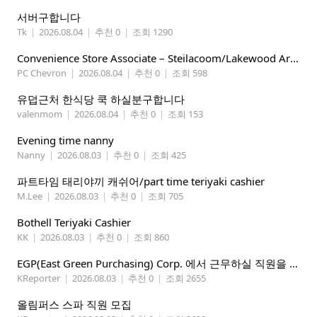
서버구합니다
Tk
|
2026.08.04
|
추천 0
|
조회 1290
Convenience Store Associate – Steilacoom/Lakewood Area, $19 -$21/hr
PC Chevron
|
2026.08.04
|
추천 0
|
조회 598
유덥근처 한식당 쿡 하실분구합니다
valenmom
|
2026.08.04
|
추천 0
|
조회 153
Evening time nanny
Nanny
|
2026.08.03
|
추천 0
|
조회 425
파트타임 태리야끼 캐쉬어/part time teriyaki cashier
M.Lee
|
2026.08.03
|
추천 0
|
조회 705
Bothell Teriyaki Cashier
KK
|
2026.08.03
|
추천 0
|
조회 860
EGP(East Green Purchasing) Corp. 에서 근무하실 직원을 아래와 같이 모집합니다.
KReporter
|
2026.08.03
|
추천 0
|
조회 2655
올림퍼스 스파 직원 모집