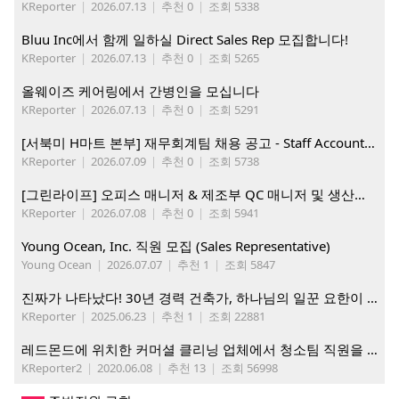
KReporter
|
2026.07.13
|
추천 0
|
조회 5338
Bluu Inc에서 함께 일하실 Direct Sales Rep 모집합니다!
KReporter
|
2026.07.13
|
추천 0
|
조회 5265
올웨이즈 케어링에서 간병인을 모십니다
KReporter
|
2026.07.13
|
추천 0
|
조회 5291
[서북미 H마트 본부] 재무회계팀 채용 공고 - Staff Accountant
KReporter
|
2026.07.09
|
추천 0
|
조회 5738
[그린라이프] 오피스 매니저 & 제조부 QC 매니저 및 생산직, 웨어하우스 직원 모집
KReporter
|
2026.07.08
|
추천 0
|
조회 5941
Young Ocean, Inc. 직원 모집 (Sales Representative)
Young Ocean
|
2026.07.07
|
추천 1
|
조회 5847
진짜가 나타났다! 30년 경력 건축가, 하나님의 일꾼 요한이 책임 시공합니다.
KReporter
|
2025.06.23
|
추천 1
|
조회 22881
레드몬드에 위치한 커머셜 클리닝 업체에서 청소팀 직원을 모집합니다.
KReporter2
|
2020.06.08
|
추천 13
|
조회 56998