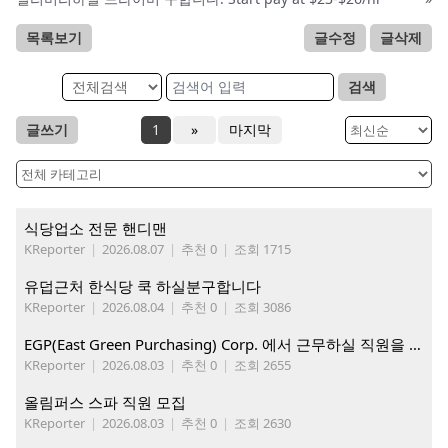
목록보기
글수정
글삭제
검색
글쓰기
1
»
마지막
식당업소 전문 핸디맨
KReporter
|
2026.08.07
|
추천 0
|
조회 1715
유덥근처 한식당 쿡 하실분구합니다
KReporter
|
2026.08.04
|
추천 0
|
조회 3086
EGP(East Green Purchasing) Corp. 에서 근무하실 직원을 아래와 같이 모집합니다.
KReporter
|
2026.08.03
|
추천 0
|
조회 2655
올림퍼스 스파 직원 모집
KReporter
|
2026.08.03
|
추천 0
|
조회 2630