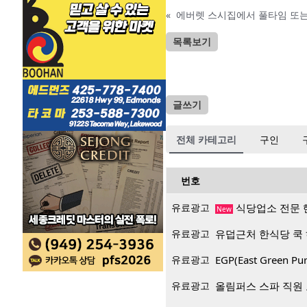
«
에버렛 스시집에서 풀타임 또는
목록보기
글쓰기
전체 카테고리
구인
번호
유료광고
식당업소 전문 
New
유료광고
유덥근처 한식당 쿡
유료광고
EGP(East Green
유료광고
올림퍼스 스파 직원