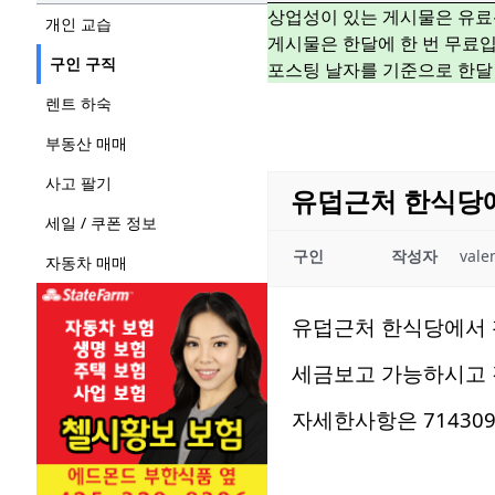
상업성이 있는 게시물은 유료
개인 교습
게시물은 한달에 한 번 무료입
구인 구직
포스팅 날자를 기준으로 한달
렌트 하숙
부동산 매매
사고 팔기
유덥근처 한식당
세일 / 쿠폰 정보
구인
작성자
val
자동차 매매
유덥근처 한식당에서 
세금보고 가능하시고
자세한사항은 71430