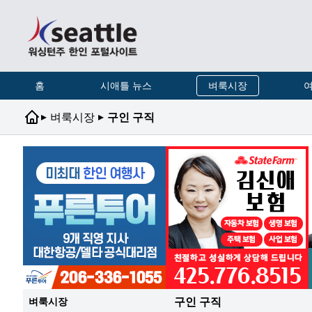
홈
시애틀 뉴스
벼룩시장
여
▸
▸
벼룩시장
구인 구직
구인 구직
벼룩시장