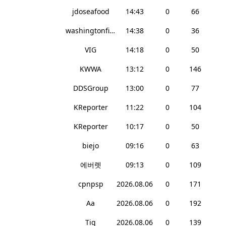
jdoseafood
14:43
0
66
washingtonfish
14:38
0
36
VIG
14:18
0
50
KWWA
13:12
0
146
DDSGroup
13:00
0
77
KReporter
11:22
0
104
KReporter
10:17
0
50
biejo
09:16
0
63
에버렛
09:13
0
109
cpnpsp
2026.08.06
0
171
Aa
2026.08.06
0
192
Tig
2026.08.06
0
139