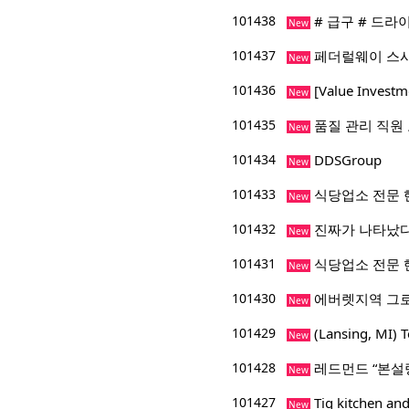
101438
# 급구 # 드라
New
101437
페더럴웨이 스시
New
101436
[Value Inve
New
101435
품질 관리 직원
New
101434
DDSGroup
New
101433
식당업소 전문 
New
101432
진짜가 나타났다
New
101431
식당업소 전문 
New
101430
에버렛지역 그
New
101429
(Lansing, M
New
101428
레드먼드 “본설
New
101427
Tig kitchen
New