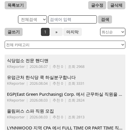
목록보기
글수정
글삭제
검색
글쓰기
1
»
마지막
식당업소 전문 핸디맨
KReporter
|
2026.08.07
|
추천 0
|
조회 2968
유덥근처 한식당 쿡 하실분구합니다
KReporter
|
2026.08.04
|
추천 0
|
조회 3331
EGP(East Green Purchasing) Corp. 에서 근무하실 직원을 아래와 같이 모집합니다.
KReporter
|
2026.08.03
|
추천 0
|
조회 2824
올림퍼스 스파 직원 모집
KReporter
|
2026.08.03
|
추천 0
|
조회 2813
LYNNWOOD 지역 CPA 에서 FULL TIME OR PART TIME 직원을 찾습니다