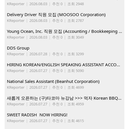
KReporter
|
2026.08.03
|
추천 0
|
조회 2948
Delivery Driver 직원 모집 (MOOSOO Corporation)
KReporter
|
2026.08.03
|
추천 0
|
조회 2787
Young Ocean, Inc. 직원 모집 (Accounting / Bookkeeping 분야)
KReporter
|
2026.08.03
|
추천 0
|
조회 3049
DDS Group
KReporter
|
2026.07.28
|
추천 0
|
조회 3299
HIRING KOREAN/ENGLISH SPEAKING ASSISTANT ACCOUNT MANAGER
KReporter
|
2026.07.27
|
추천 0
|
조회 5090
National Sales Assistant (Beanhut Corporation)
KReporter
|
2026.07.27
|
추천 0
|
조회 4699
새롭게 오픈하는 (구)타코마 뉴강남 >>> 먹자 Korean BBQ 구인중
KReporter
|
2026.07.27
|
추천 0
|
조회 4959
SWEET RADISH NOW HIRING!
KReporter
|
2026.07.27
|
추천 0
|
조회 4615