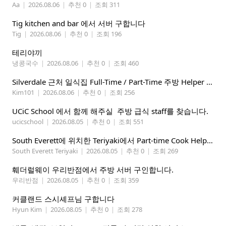
Aa
|
2026.08.06
|
추천 0
|
조회 311
Tig kitchen and bar 에서 서버 구합니다
Tig
|
2026.08.06
|
추천 0
|
조회 196
테리야끼
냉콩국수
|
2026.08.06
|
추천 0
|
조회 460
Silverdale 근처 일식집 Full-Time / Part-Time 주방 Helper 구합니다.
Kim101
|
2026.08.06
|
추천 0
|
조회 256
UCiC School 에서 함께 해주실 주방 급식 staff를 찾습니다.
ucicschool
|
2026.08.05
|
추천 0
|
조회 551
South Everett에 위치한 Teriyaki에서 Part-time Cook Helper 구합니다. Mon-Sat, 4:00 pm-8:30 pm
South Everett Teriyaki
|
2026.08.05
|
추천 0
|
조회 269
훼더럴웨이 우리반점에서 주방 서버 구인합니다.
우리반점
|
2026.08.05
|
추천 0
|
조회 359
커클랜드 스시셰프님 구합니다
Hyun Kim
|
2026.08.05
|
추천 0
|
조회 278