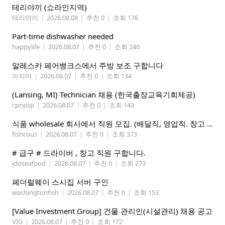
테리야끼 (쇼라인지역)
테리야끼
|
2026.08.08
|
추천 0
|
조회 176
Part-time dishwasher needed
happylife
|
2026.08.07
|
추천 0
|
조회 240
알레스카 페어뱅크스에서 주방 보조 구합니다
아지미
|
2026.08.07
|
추천 0
|
조회 134
(Lansing, MI) Technician 채용 (한국출장교육기회제공)
cpnpsp
|
2026.08.07
|
추천 0
|
조회 143
식품 wholesale 회사에서 직원 모집. (배달직, 영업직. 창고 관리직)
fishcous
|
2026.08.07
|
추천 0
|
조회 373
# 급구 # 드라이버 , 창고 직원 구합니다.
jdoseafood
|
2026.08.07
|
추천 0
|
조회 273
페더럴웨이 스시집 서버 구인
washingtonfish
|
2026.08.07
|
추천 0
|
조회 153
[Value Investment Group] 건물 관리인(시설관리) 채용 공고
VIG
|
2026.08.07
|
추천 0
|
조회 172