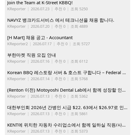
Join the Team at K-Street KBBQ!
KReporter
|
2026.07.23
|
추천 0
|
조회 5250
NAVYZ 뱅크카드서비스 에서 테크니션을 채용 합니다.
KReporter
|
2026.07.20
|
추천 0
|
조회 4889
[H Mart] 채용 공고 - Accountant
KReporter2
|
2026.07.17
|
추천 0
|
조회 5727
부한마켓 직원 모집 안내
KReporter
|
2026.07.16
|
추천 0
|
조회 6112
Korean BBQ 레스토랑 서버 & 호스트 구합니다 – Federal Way & Tacoma $45-$60/hr (server), $21-23/hr (Host)
KReporter
|
2026.07.14
|
추천 0
|
조회 5768
(Renton 이전) Motoyoshi Dental Lab에서 함께 성장할 인재를 모십니다.
KReporter
|
2026.07.13
|
추천 0
|
조회 5362
대한부인회 2026년 간병인 시급 $22. 63에서 $26.97로 인상. 지금 간병인들을 모집합니다
KReporter
|
2026.07.13
|
추천 0
|
조회 5861
KENT에 위치한 자동차 수리업소에서 함께 일하실 직원/사무직원 구합니다.
KReporter
|
2026.07.13
|
추천 0
|
조회 5373