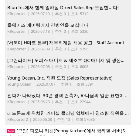
Bluu Inc에서 함께 일하실 Direct Sales Rep 모집합니다!
KReporter
|
2026.07.13
|
추천 0
|
조회 5312
올웨이즈 케어링에서 간병인을 모십니다
KReporter
|
2026.07.13
|
추천 0
|
조회 5330
[서북미 H마트 본부] 재무회계팀 채용 공고 - Staff Accountant
KReporter
|
2026.07.09
|
추천 0
|
조회 5795
[그린라이프] 오피스 매니저 & 제조부 QC 매니저 및 생산직, 웨어하우스 직원 모집
KReporter
|
2026.07.08
|
추천 0
|
조회 6008
Young Ocean, Inc. 직원 모집 (Sales Representative)
Young Ocean
|
2026.07.07
|
추천 1
|
조회 5891
진짜가 나타났다! 30년 경력 건축가, 하나님의 일꾼 요한이 책임 시공합니다.
KReporter
|
2025.06.23
|
추천 1
|
조회 22944
레드몬드에 위치한 커머셜 클리닝 업체에서 청소팀 직원을 모집합니다.
KReporter2
|
2020.06.08
|
추천 13
|
조회 57086
[구인] 피오니 키친(Peony Kitchen)에서 함께할 서버(Server)를 모집합니다!
New