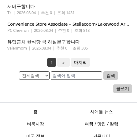
서버구합니다
Tk
|
2026.08.04
|
추천 0
|
조회 1431
Convenience Store Associate – Steilacoom/Lakewood Area, $19 -$21/hr
PC Chevron
|
2026.08.04
|
추천 0
|
조회 818
유덥근처 한식당 쿡 하실분구합니다
valenmom
|
2026.08.04
|
추천 0
|
조회 305
1
»
마지막
검색
글쓰기
홈
시애틀 뉴스
벼룩시장
여행 / 맛집 / 칼럼
미국 정보
커뮤니티