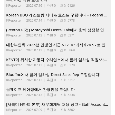
부한마켓 직원 모집 안내
KReporter
|
2026.07.16
|
추천 0
|
조회 6126
Korean BBQ 레스토랑 서버 & 호스트 구합니다 – Federal Way & Tacoma $45-$60/hr (server), $21-23/hr (Host)
KReporter
|
2026.07.14
|
추천 0
|
조회 5778
(Renton 이전) Motoyoshi Dental Lab에서 함께 성장할 인재를 모십니다.
KReporter
|
2026.07.13
|
추천 0
|
조회 5371
대한부인회 2026년 간병인 시급 $22. 63에서 $26.97로 인상. 지금 간병인들을 모집합니다
KReporter
|
2026.07.13
|
추천 0
|
조회 5869
KENT에 위치한 자동차 수리업소에서 함께 일하실 직원/사무직원 구합니다.
KReporter
|
2026.07.13
|
추천 0
|
조회 5378
Bluu Inc에서 함께 일하실 Direct Sales Rep 모집합니다!
KReporter
|
2026.07.13
|
추천 0
|
조회 5317
올웨이즈 케어링에서 간병인을 모십니다
KReporter
|
2026.07.13
|
추천 0
|
조회 5334
[서북미 H마트 본부] 재무회계팀 채용 공고 - Staff Accountant
KReporter
|
2026.07.09
|
추천 0
|
조회 5802