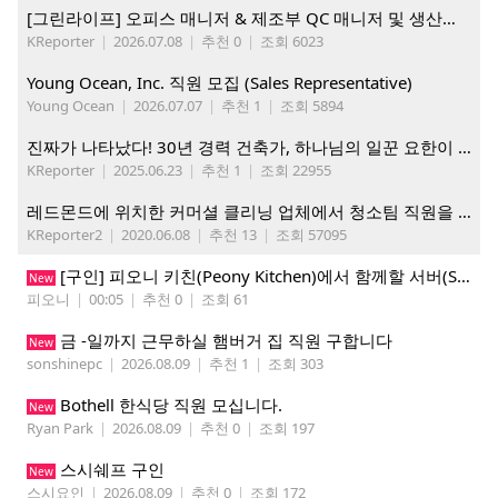
[그린라이프] 오피스 매니저 & 제조부 QC 매니저 및 생산직, 웨어하우스 직원 모집
KReporter
|
2026.07.08
|
추천 0
|
조회 6023
Young Ocean, Inc. 직원 모집 (Sales Representative)
Young Ocean
|
2026.07.07
|
추천 1
|
조회 5894
진짜가 나타났다! 30년 경력 건축가, 하나님의 일꾼 요한이 책임 시공합니다.
KReporter
|
2025.06.23
|
추천 1
|
조회 22955
레드몬드에 위치한 커머셜 클리닝 업체에서 청소팀 직원을 모집합니다.
KReporter2
|
2020.06.08
|
추천 13
|
조회 57095
[구인] 피오니 키친(Peony Kitchen)에서 함께할 서버(Server)를 모집합니다!
New
피오니
|
00:05
|
추천 0
|
조회 61
금 -일까지 근무하실 햄버거 집 직원 구합니다
New
sonshinepc
|
2026.08.09
|
추천 1
|
조회 303
Bothell 한식당 직원 모십니다.
New
Ryan Park
|
2026.08.09
|
추천 0
|
조회 197
스시쉐프 구인
New
스시요인
|
2026.08.09
|
추천 0
|
조회 172