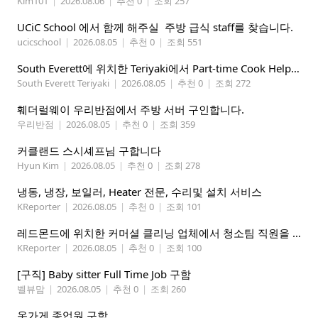
Kim101
|
2026.08.06
|
추천 0
|
조회 257
UCiC School 에서 함께 해주실 주방 급식 staff를 찾습니다.
ucicschool
|
2026.08.05
|
추천 0
|
조회 551
South Everett에 위치한 Teriyaki에서 Part-time Cook Helper 구합니다. Mon-Sat, 4:00 pm-8:30 pm
South Everett Teriyaki
|
2026.08.05
|
추천 0
|
조회 272
훼더럴웨이 우리반점에서 주방 서버 구인합니다.
우리반점
|
2026.08.05
|
추천 0
|
조회 359
커클랜드 스시셰프님 구합니다
Hyun Kim
|
2026.08.05
|
추천 0
|
조회 278
냉동, 냉장, 보일러, Heater 전문, 수리및 설치 서비스
KReporter
|
2026.08.05
|
추천 0
|
조회 101
레드몬드에 위치한 커머셜 클리닝 업체에서 청소팀 직원을 모집합니다.
KReporter
|
2026.08.05
|
추천 0
|
조회 100
[구직] Baby sitter Full Time Job 구함
벨뷰맘
|
2026.08.05
|
추천 0
|
조회 260
옷가게 종업원 구함