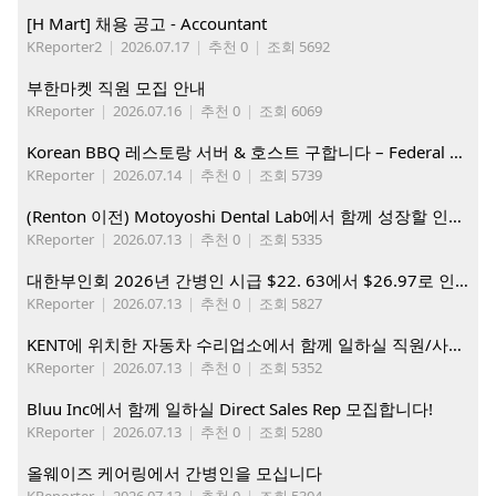
[H Mart] 채용 공고 - Accountant
KReporter2
|
2026.07.17
|
추천 0
|
조회 5692
부한마켓 직원 모집 안내
KReporter
|
2026.07.16
|
추천 0
|
조회 6069
Korean BBQ 레스토랑 서버 & 호스트 구합니다 – Federal Way & Tacoma $45-$60/hr (server), $21-23/hr (Host)
KReporter
|
2026.07.14
|
추천 0
|
조회 5739
(Renton 이전) Motoyoshi Dental Lab에서 함께 성장할 인재를 모십니다.
KReporter
|
2026.07.13
|
추천 0
|
조회 5335
대한부인회 2026년 간병인 시급 $22. 63에서 $26.97로 인상. 지금 간병인들을 모집합니다
KReporter
|
2026.07.13
|
추천 0
|
조회 5827
KENT에 위치한 자동차 수리업소에서 함께 일하실 직원/사무직원 구합니다.
KReporter
|
2026.07.13
|
추천 0
|
조회 5352
Bluu Inc에서 함께 일하실 Direct Sales Rep 모집합니다!
KReporter
|
2026.07.13
|
추천 0
|
조회 5280
올웨이즈 케어링에서 간병인을 모십니다
KReporter
|
2026.07.13
|
추천 0
|
조회 5304