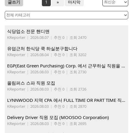
글쓰기
1
»
마지막
식당업소 전문 핸디맨
KReporter
|
2026.08.07
|
추천 0
|
조회 2470
유덥근처 한식당 쿡 하실분구합니다
KReporter
|
2026.08.04
|
추천 0
|
조회 3202
EGP(East Green Purchasing) Corp. 에서 근무하실 직원을 아래와 같이 모집합니다.
KReporter
|
2026.08.03
|
추천 0
|
조회 2730
올림퍼스 스파 직원 모집
KReporter
|
2026.08.03
|
추천 0
|
조회 2726
LYNNWOOD 지역 CPA 에서 FULL TIME OR PART TIME 직원을 찾습니다
KReporter
|
2026.08.03
|
추천 0
|
조회 2870
Delivery Driver 직원 모집 (MOOSOO Corporation)
KReporter
|
2026.08.03
|
추천 0
|
조회 2695