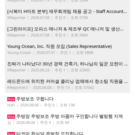
[서북미 H마트 본부] 재무회계팀 채용 공고 - Staff Accountant
KReporter
|
2026.07.09
|
추천 0
|
조회 5758
[그린라이프] 오피스 매니저 & 제조부 QC 매니저 및 생산직, 웨어하우스 직원 모집
KReporter
|
2026.07.08
|
추천 0
|
조회 5964
Young Ocean, Inc. 직원 모집 (Sales Representative)
Young Ocean
|
2026.07.07
|
추천 1
|
조회 5868
진짜가 나타났다! 30년 경력 건축가, 하나님의 일꾼 요한이 책임 시공합니다.
KReporter
|
2025.06.23
|
추천 1
|
조회 22905
레드몬드에 위치한 커머셜 클리닝 업체에서 청소팀 직원을 모집합니다.
KReporter2
|
2020.06.08
|
추천 13
|
조회 57042
주방보조 구합니다
New
Han
|
2026.08.08
|
추천 0
|
조회 138
주방장 주방보조 주방 아줌마 구인합니다 밸링햄 지역
New
김
|
2026.08.08
|
추천 0
|
조회 94
타코마 한식당 주방장 모집합니다.
New