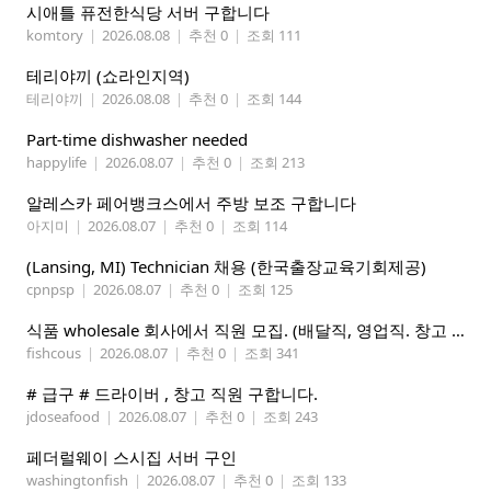
시애틀 퓨전한식당 서버 구합니다
komtory
|
2026.08.08
|
추천 0
|
조회 111
테리야끼 (쇼라인지역)
테리야끼
|
2026.08.08
|
추천 0
|
조회 144
Part-time dishwasher needed
happylife
|
2026.08.07
|
추천 0
|
조회 213
알레스카 페어뱅크스에서 주방 보조 구합니다
아지미
|
2026.08.07
|
추천 0
|
조회 114
(Lansing, MI) Technician 채용 (한국출장교육기회제공)
cpnpsp
|
2026.08.07
|
추천 0
|
조회 125
식품 wholesale 회사에서 직원 모집. (배달직, 영업직. 창고 관리직)
fishcous
|
2026.08.07
|
추천 0
|
조회 341
# 급구 # 드라이버 , 창고 직원 구합니다.
jdoseafood
|
2026.08.07
|
추천 0
|
조회 243
페더럴웨이 스시집 서버 구인
washingtonfish
|
2026.08.07
|
추천 0
|
조회 133