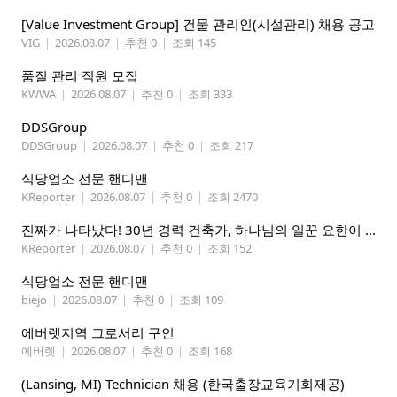
[Value Investment Group] 건물 관리인(시설관리) 채용 공고
VIG
|
2026.08.07
|
추천 0
|
조회 145
품질 관리 직원 모집
KWWA
|
2026.08.07
|
추천 0
|
조회 333
DDSGroup
DDSGroup
|
2026.08.07
|
추천 0
|
조회 217
식당업소 전문 핸디맨
KReporter
|
2026.08.07
|
추천 0
|
조회 2470
진짜가 나타났다! 30년 경력 건축가, 하나님의 일꾼 요한이 책임 시공합니다.
KReporter
|
2026.08.07
|
추천 0
|
조회 152
식당업소 전문 핸디맨
biejo
|
2026.08.07
|
추천 0
|
조회 109
에버렛지역 그로서리 구인
에버렛
|
2026.08.07
|
추천 0
|
조회 168
(Lansing, MI) Technician 채용 (한국출장교육기회제공)