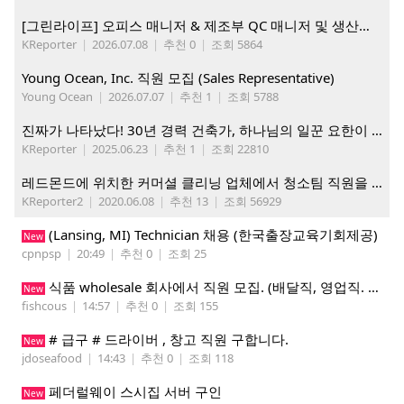
[그린라이프] 오피스 매니저 & 제조부 QC 매니저 및 생산직, 웨어하우스 직원 모집
KReporter
|
2026.07.08
|
추천 0
|
조회 5864
Young Ocean, Inc. 직원 모집 (Sales Representative)
Young Ocean
|
2026.07.07
|
추천 1
|
조회 5788
진짜가 나타났다! 30년 경력 건축가, 하나님의 일꾼 요한이 책임 시공합니다.
KReporter
|
2025.06.23
|
추천 1
|
조회 22810
레드몬드에 위치한 커머셜 클리닝 업체에서 청소팀 직원을 모집합니다.
KReporter2
|
2020.06.08
|
추천 13
|
조회 56929
(Lansing, MI) Technician 채용 (한국출장교육기회제공)
New
cpnpsp
|
20:49
|
추천 0
|
조회 25
식품 wholesale 회사에서 직원 모집. (배달직, 영업직. 창고 관리직)
New
fishcous
|
14:57
|
추천 0
|
조회 155
# 급구 # 드라이버 , 창고 직원 구합니다.
New
jdoseafood
|
14:43
|
추천 0
|
조회 118
페더럴웨이 스시집 서버 구인
New