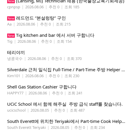
(Lansing, MI) Technician 채용 (한국출장교육기회제공)
New
cpnpsp
|
2026.08.06
|
추천 0
|
조회 185
레드먼드 “본설렁탕” 구인
New
Aa
|
2026.08.06
|
추천 0
|
조회 215
Tig kitchen and bar 에서 서버 구합니다
New
Tig
|
2026.08.06
|
추천 0
|
조회 154
테리야끼
냉콩국수
|
2026.08.06
|
추천 0
|
조회 370
Silverdale 근처 일식집 Full-Time / Part-Time 주방 Helper 구합니다.
Kim101
|
2026.08.06
|
추천 0
|
조회 230
Shell Gas Station Cashier 구합니다
HAPPY77
|
2026.08.06
|
추천 0
|
조회 241
UCiC School 에서 함께 해주실 주방 급식 staff를 찾습니다.
ucicschool
|
2026.08.05
|
추천 0
|
조회 487
South Everett에 위치한 Teriyaki에서 Part-time Cook Helper 구합니다. Mon-Sat, 4:00 pm-8:30 pm
South Everett Teriyaki
|
2026.08.05
|
추천 0
|
조회 234