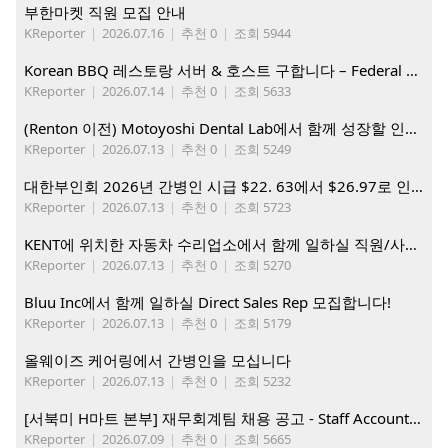
부한마켓 직원 모집 안내
KReporter
|
2026.07.16
|
추천 0
|
조회 5944
Korean BBQ 레스토랑 서버 & 호스트 구합니다 – Federal Way & Tacoma $45-$60/hr (server), $21-23/hr (Host)
KReporter
|
2026.07.14
|
추천 0
|
조회 5633
(Renton 이전) Motoyoshi Dental Lab에서 함께 성장할 인재를 모십니다.
KReporter
|
2026.07.13
|
추천 0
|
조회 5249
대한부인회 2026년 간병인 시급 $22. 63에서 $26.97로 인상. 지금 간병인들을 모집합니다
KReporter
|
2026.07.13
|
추천 0
|
조회 5723
KENT에 위치한 자동차 수리업소에서 함께 일하실 직원/사무직원 구합니다.
KReporter
|
2026.07.13
|
추천 0
|
조회 5270
Bluu Inc에서 함께 일하실 Direct Sales Rep 모집합니다!
KReporter
|
2026.07.13
|
추천 0
|
조회 5179
올웨이즈 케어링에서 간병인을 모십니다
KReporter
|
2026.07.13
|
추천 0
|
조회 5232
[서북미 H마트 본부] 재무회계팀 채용 공고 - Staff Accountant
KReporter
|
2026.07.09
|
추천 0
|
조회 5665