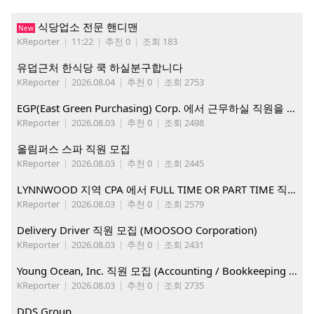
식당업소 전문 핸디맨
New
KReporter
|
11:22
|
추천 0
|
조회 183
유덥근처 한식당 쿡 하실분구합니다
KReporter
|
2026.08.04
|
추천 0
|
조회 2753
EGP(East Green Purchasing) Corp. 에서 근무하실 직원을 아래와 같이 모집합니다.
KReporter
|
2026.08.03
|
추천 0
|
조회 2498
올림퍼스 스파 직원 모집
KReporter
|
2026.08.03
|
추천 0
|
조회 2445
LYNNWOOD 지역 CPA 에서 FULL TIME OR PART TIME 직원을 찾습니다
KReporter
|
2026.08.03
|
추천 0
|
조회 2579
Delivery Driver 직원 모집 (MOOSOO Corporation)
KReporter
|
2026.08.03
|
추천 0
|
조회 2431
Young Ocean, Inc. 직원 모집 (Accounting / Bookkeeping 분야)
KReporter
|
2026.08.03
|
추천 0
|
조회 2735
DDS Group