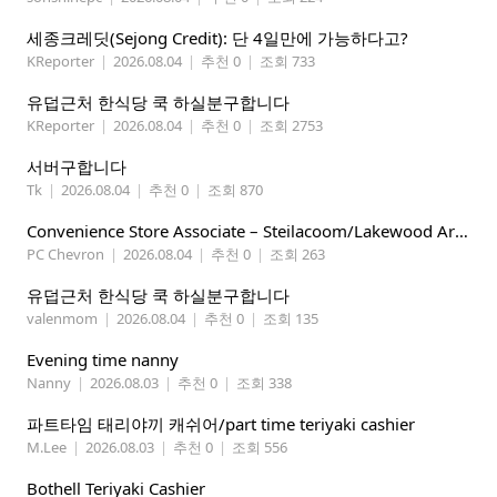
세종크레딧(Sejong Credit): 단 4일만에 가능하다고?
KReporter
|
2026.08.04
|
추천 0
|
조회 733
유덥근처 한식당 쿡 하실분구합니다
KReporter
|
2026.08.04
|
추천 0
|
조회 2753
서버구합니다
Tk
|
2026.08.04
|
추천 0
|
조회 870
Convenience Store Associate – Steilacoom/Lakewood Area, $19 -$21/hr
PC Chevron
|
2026.08.04
|
추천 0
|
조회 263
유덥근처 한식당 쿡 하실분구합니다
valenmom
|
2026.08.04
|
추천 0
|
조회 135
Evening time nanny
Nanny
|
2026.08.03
|
추천 0
|
조회 338
파트타임 태리야끼 캐쉬어/part time teriyaki cashier
M.Lee
|
2026.08.03
|
추천 0
|
조회 556
Bothell Teriyaki Cashier