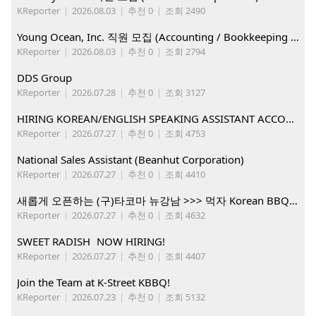
KReporter
|
2026.08.03
|
추천 0
|
조회 2490
Young Ocean, Inc. 직원 모집 (Accounting / Bookkeeping 분야)
KReporter
|
2026.08.03
|
추천 0
|
조회 2794
DDS Group
KReporter
|
2026.07.28
|
추천 0
|
조회 3127
HIRING KOREAN/ENGLISH SPEAKING ASSISTANT ACCOUNT MANAGER
KReporter
|
2026.07.27
|
추천 0
|
조회 4753
National Sales Assistant (Beanhut Corporation)
KReporter
|
2026.07.27
|
추천 0
|
조회 4410
새롭게 오픈하는 (구)타코마 뉴강남 >>> 먹자 Korean BBQ 구인중
KReporter
|
2026.07.27
|
추천 0
|
조회 4632
SWEET RADISH NOW HIRING!
KReporter
|
2026.07.27
|
추천 0
|
조회 4407
Join the Team at K-Street KBBQ!
KReporter
|
2026.07.23
|
추천 0
|
조회 5132