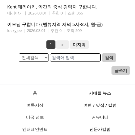
Kent 테리야키, 약간의 중식 경력자 구합니다.
테리야키
|
2026.08.01
|
추천 0
|
조회 366
이모님 구합니다 (벨뷰지역 저녁 5시-8시, 월-금)
luckyjee
|
2026.08.01
|
추천 0
|
조회 509
1
»
마지막
검색
글쓰기
홈
시애틀 뉴스
벼룩시장
여행 / 맛집 / 칼럼
미국 정보
커뮤니티
엔터테인먼트
전문가칼럼