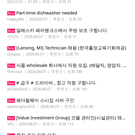
테리야끼
|
01:04
|
추천 0
|
조회 31
Part-time dishwasher needed
New
happylife
|
2026.08.07
|
추천 0
|
조회 83
알레스카 페어뱅크스에서 주방 보조 구합니다
New
아지미
|
2026.08.07
|
추천 0
|
조회 51
(Lansing, MI) Technician 채용 (한국출장교육기회제공)
New
cpnpsp
|
2026.08.07
|
추천 0
|
조회 70
식품 wholesale 회사에서 직원 모집. (배달직, 영업직. 창고 관리직)
New
fishcous
|
2026.08.07
|
추천 0
|
조회 246
# 급구 # 드라이버 , 창고 직원 구합니다.
New
jdoseafood
|
2026.08.07
|
추천 0
|
조회 181
페더럴웨이 스시집 서버 구인
New
washingtonfish
|
2026.08.07
|
추천 0
|
조회 96
[Value Investment Group] 건물 관리인(시설관리) 채용 공고
New
VIG
|
2026.08.07
|
추천 0
|
조회 115