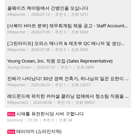
올웨이즈 케어링에서 간병인을 모십니다
KReporter
|
2026.07.13
|
추천 0
|
조회 5251
[서북미 H마트 본부] 재무회계팀 채용 공고 - Staff Accountant
KReporter
|
2026.07.09
|
추천 0
|
조회 5693
[그린라이프] 오피스 매니저 & 제조부 QC 매니저 및 생산직, 웨어하우스 직원 모집
KReporter
|
2026.07.08
|
추천 0
|
조회 5895
Young Ocean, Inc. 직원 모집 (Sales Representative)
Young Ocean
|
2026.07.07
|
추천 1
|
조회 5809
진짜가 나타났다! 30년 경력 건축가, 하나님의 일꾼 요한이 책임 시공합니다.
KReporter
|
2025.06.23
|
추천 1
|
조회 22837
레드몬드에 위치한 커머셜 클리닝 업체에서 청소팀 직원을 모집합니다.
KReporter2
|
2020.06.08
|
추천 13
|
조회 56957
시애틀 퓨전한식당 서버 구합니다
New
komtory
|
01:33
|
추천 0
|
조회 34
테리야끼 (쇼라인지역)
New