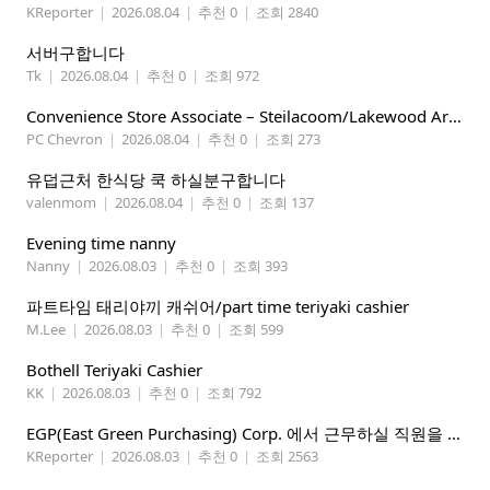
KReporter
|
2026.08.04
|
추천 0
|
조회 2840
서버구합니다
Tk
|
2026.08.04
|
추천 0
|
조회 972
Convenience Store Associate – Steilacoom/Lakewood Area, $19 -$21/hr
PC Chevron
|
2026.08.04
|
추천 0
|
조회 273
유덥근처 한식당 쿡 하실분구합니다
valenmom
|
2026.08.04
|
추천 0
|
조회 137
Evening time nanny
Nanny
|
2026.08.03
|
추천 0
|
조회 393
파트타임 태리야끼 캐쉬어/part time teriyaki cashier
M.Lee
|
2026.08.03
|
추천 0
|
조회 599
Bothell Teriyaki Cashier
KK
|
2026.08.03
|
추천 0
|
조회 792
EGP(East Green Purchasing) Corp. 에서 근무하실 직원을 아래와 같이 모집합니다.
KReporter
|
2026.08.03
|
추천 0
|
조회 2563