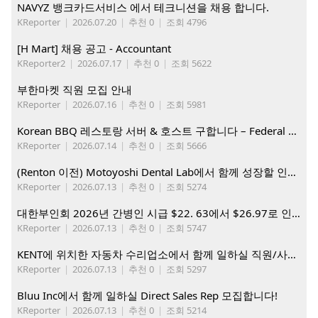
NAVYZ 뱅크카드서비스 에서 테크니션을 채용 합니다.
KReporter
|
2026.07.20
|
추천 0
|
조회 4796
[H Mart] 채용 공고 - Accountant
KReporter2
|
2026.07.17
|
추천 0
|
조회 5622
부한마켓 직원 모집 안내
KReporter
|
2026.07.16
|
추천 0
|
조회 5981
Korean BBQ 레스토랑 서버 & 호스트 구합니다 – Federal Way & Tacoma $45-$60/hr (server), $21-23/hr (Host)
KReporter
|
2026.07.14
|
추천 0
|
조회 5666
(Renton 이전) Motoyoshi Dental Lab에서 함께 성장할 인재를 모십니다.
KReporter
|
2026.07.13
|
추천 0
|
조회 5274
대한부인회 2026년 간병인 시급 $22. 63에서 $26.97로 인상. 지금 간병인들을 모집합니다
KReporter
|
2026.07.13
|
추천 0
|
조회 5747
KENT에 위치한 자동차 수리업소에서 함께 일하실 직원/사무직원 구합니다.
KReporter
|
2026.07.13
|
추천 0
|
조회 5297
Bluu Inc에서 함께 일하실 Direct Sales Rep 모집합니다!
KReporter
|
2026.07.13
|
추천 0
|
조회 5214