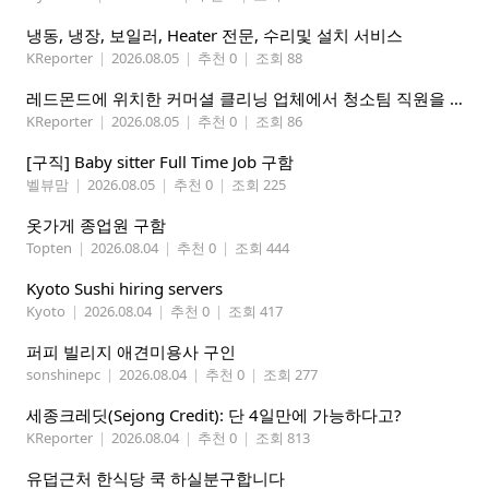
냉동, 냉장, 보일러, Heater 전문, 수리및 설치 서비스
KReporter
|
2026.08.05
|
추천 0
|
조회 88
레드몬드에 위치한 커머셜 클리닝 업체에서 청소팀 직원을 모집합니다.
KReporter
|
2026.08.05
|
추천 0
|
조회 86
[구직] Baby sitter Full Time Job 구함
벨뷰맘
|
2026.08.05
|
추천 0
|
조회 225
옷가게 종업원 구함
Topten
|
2026.08.04
|
추천 0
|
조회 444
Kyoto Sushi hiring servers
Kyoto
|
2026.08.04
|
추천 0
|
조회 417
퍼피 빌리지 애견미용사 구인
sonshinepc
|
2026.08.04
|
추천 0
|
조회 277
세종크레딧(Sejong Credit): 단 4일만에 가능하다고?
KReporter
|
2026.08.04
|
추천 0
|
조회 813
유덥근처 한식당 쿡 하실분구합니다