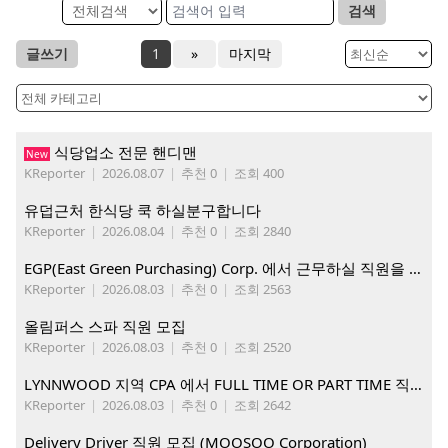
검색
글쓰기
1
»
마지막
식당업소 전문 핸디맨
New
KReporter
|
2026.08.07
|
추천 0
|
조회 400
유덥근처 한식당 쿡 하실분구합니다
KReporter
|
2026.08.04
|
추천 0
|
조회 2840
EGP(East Green Purchasing) Corp. 에서 근무하실 직원을 아래와 같이 모집합니다.
KReporter
|
2026.08.03
|
추천 0
|
조회 2563
올림퍼스 스파 직원 모집
KReporter
|
2026.08.03
|
추천 0
|
조회 2520
LYNNWOOD 지역 CPA 에서 FULL TIME OR PART TIME 직원을 찾습니다
KReporter
|
2026.08.03
|
추천 0
|
조회 2642
Delivery Driver 직원 모집 (MOOSOO Corporation)