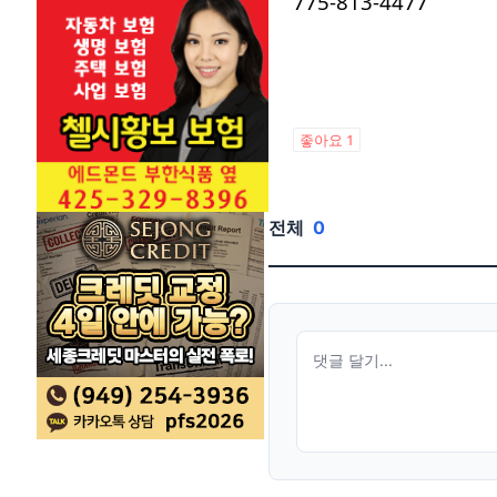
775-813-4477
좋아요
1
전체
0