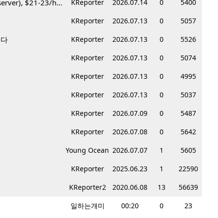
Korean BBQ 레스토랑 서버 & 호스트 구합니다 – Federal Way & Tacoma $45-$60/hr (server), $21-23/hr (Host)
KReporter
2026.07.14
0
5400
KReporter
2026.07.13
0
5057
니다
KReporter
2026.07.13
0
5526
KReporter
2026.07.13
0
5074
KReporter
2026.07.13
0
4995
KReporter
2026.07.13
0
5037
KReporter
2026.07.09
0
5487
KReporter
2026.07.08
0
5642
Young Ocean
2026.07.07
1
5605
KReporter
2025.06.23
1
22590
KReporter2
2020.06.08
13
56639
일하는개미
00:20
0
23