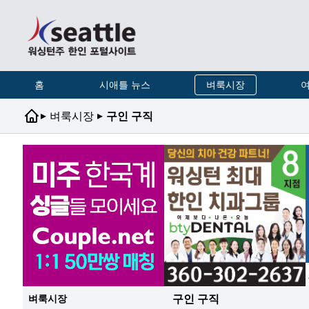
홈
시애틀 뉴스
벼룩시장
여
▸
▸
벼룩시장
구인 구직
구인 구직
벼룩시장