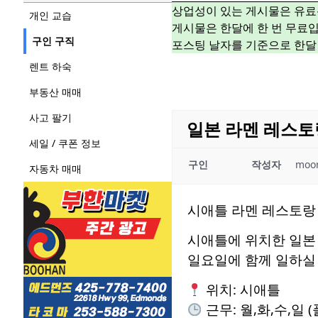
상업성이 있는 게시물은 유료
개인 교습
게시물은 한달에 한 번 무료입
구인 구직
포스팅 날자를 기준으로 한달
렌트 하숙
부동산 매매
사고 팔기
일본 라멘 레스토
세일 / 쿠폰 정보
구인
작성자
moo
자동차 매매
시애틀 라멘 레스토랑
시애틀에 위치한 일본
일요일에 함께 일하실
위치: 시애틀
근무: 월,화,수,일 