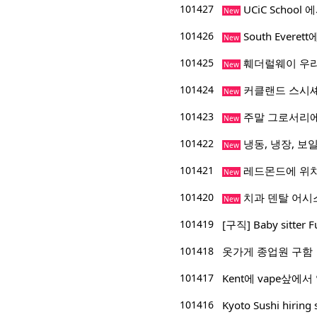
101427
UCiC Schoo
New
101426
South Everet
New
101425
훼더럴웨이 우리
New
101424
커클랜드 스시
New
101423
주말 그로서리에
New
101422
냉동, 냉장, 보일
New
101421
레드몬드에 위치
New
101420
치과 덴탈 어시
New
101419
[구직] Baby sitter F
101418
옷가게 종업원 구함
101417
Kent에 vape샆에서
101416
Kyoto Sushi hiring 