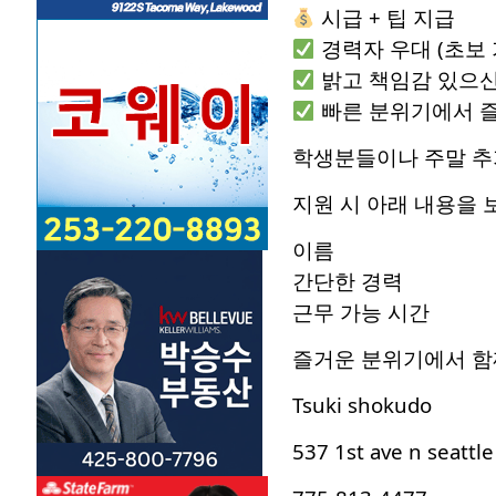
시급 + 팁 지급
경력자 우대 (초보 
밝고 책임감 있으신
빠른 분위기에서 즐
학생분들이나 주말 추
지원 시 아래 내용을 
이름
간단한 경력
근무 가능 시간
즐거운 분위기에서 함
Tsuki shokudo
537 1st ave n seattl