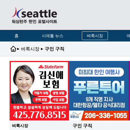
홈
시애틀 뉴스
벼룩시장
여
▸
▸
벼룩시장
구인 구직
구인 구직
벼룩시장