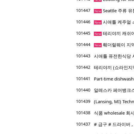
101447
Seattle 주
New
101446
시애틀 케주얼 
New
101445
테리야끼 캐쉬
New
101444
훼더럴웨이 지역
New
101443
시애틀 퓨전한식당 
101442
테리야끼 (쇼라인지
101441
Part-time dishwas
101440
알레스카 페어뱅크스
101439
(Lansing, MI) 
101438
식품 wholesale 
101437
# 급구 # 드라이버 