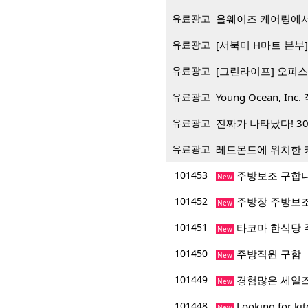
유료광고
올웨이즈 케어링에서
유료광고
[서북미 H마트 본부] 재
유료광고
[그린라이프] 오피스
유료광고
Young Ocean, Inc.
유료광고
진짜가 나타났다! 3
유료광고
레드몬드에 위치한 
101453
주방보조 구합
New
101452
주방장 주방보조
New
101451
타코마 한식당 
New
101450
주방직원 구함
New
101449
경험많은 세일
New
101448
Looking for ki
New