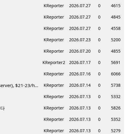
KReporter
2026.07.27
0
4615
KReporter
2026.07.27
0
4845
KReporter
2026.07.27
0
4558
KReporter
2026.07.23
0
5200
KReporter
2026.07.20
0
4855
KReporter2
2026.07.17
0
5691
KReporter
2026.07.16
0
6066
Korean BBQ 레스토랑 서버 & 호스트 구합니다 – Federal Way & Tacoma $45-$60/hr (server), $21-23/hr (Host)
KReporter
2026.07.14
0
5738
KReporter
2026.07.13
0
5332
니다
KReporter
2026.07.13
0
5826
KReporter
2026.07.13
0
5352
KReporter
2026.07.13
0
5279