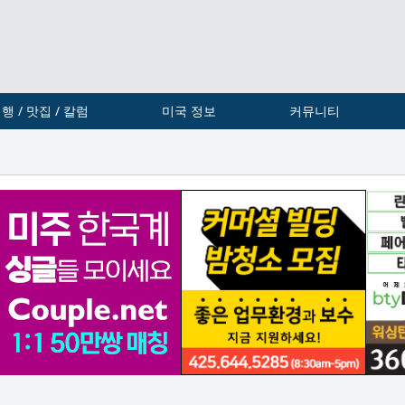
행 / 맛집 / 칼럼
미국 정보
커뮤니티