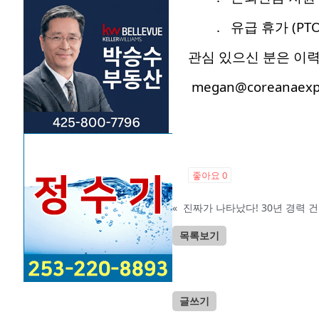
. 유급 휴가 (PTO
관심 있으신 분은 이
megan@coreanaexp
좋아요
0
«
목록보기
글쓰기