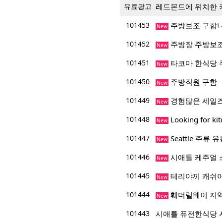
유료광고
레드몬드에 위치한 
101453
주방보조 구합
New
101452
주방장 주방보조
New
101451
타코마 한식당 
New
101450
주방직원 구함
New
101449
경험많은 세일
New
101448
Looking for ki
New
101447
Seattle 주
New
101446
시애틀 케주얼 
New
101445
테리야끼 캐쉬
New
101444
훼더럴웨이 지역
New
101443
시애틀 퓨전한식당 