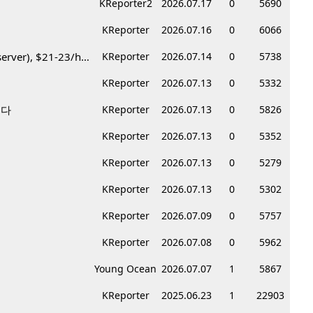
KReporter2
2026.07.17
0
5690
KReporter
2026.07.16
0
6066
Korean BBQ 레스토랑 서버 & 호스트 구합니다 – Federal Way & Tacoma $45-$60/hr (server), $21-23/hr (Host)
KReporter
2026.07.14
0
5738
KReporter
2026.07.13
0
5332
니다
KReporter
2026.07.13
0
5826
KReporter
2026.07.13
0
5352
KReporter
2026.07.13
0
5279
KReporter
2026.07.13
0
5302
KReporter
2026.07.09
0
5757
KReporter
2026.07.08
0
5962
Young Ocean
2026.07.07
1
5867
KReporter
2025.06.23
1
22903