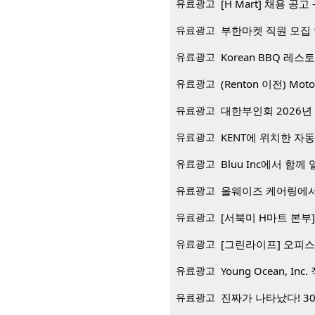
유료광고
[H Mart] 채용 공고 -
유료광고
부한마켓 직원 모집
유료광고
유료광고
(Renton 이전) Mo
유료광고
대한부인회 2026년 
유료광고
KENT에 위치한 자
유료광고
Bluu Inc에서 함께 일
유료광고
올웨이즈 케어링에서
유료광고
[서북미 H마트 본부] 재
유료광고
[그린라이프] 오피스
유료광고
Young Ocean, Inc.
유료광고
진짜가 나타났다! 3