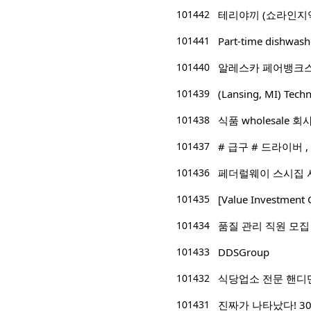
101442
테리야끼 (쇼라인지
101441
Part-time dishwas
101440
알레스카 페어뱅크스
101439
(Lansing, MI) 
101438
식품 wholesale 
101437
# 급구 # 드라이버 
101436
페더럴웨이 스시집 
101435
[Value Investm
101434
품질 관리 직원 모집
101433
DDSGroup
101432
식당업소 전문 핸디
101431
진짜가 나타났다! 3