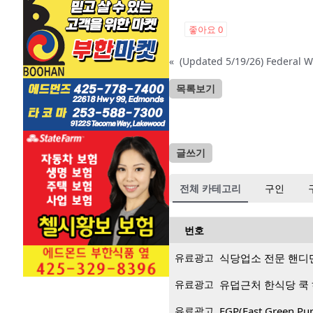
좋아요
0
«
목록보기
글쓰기
전체 카테고리
구인
번호
유료광고
식당업소 전문 핸디
유료광고
유덥근처 한식당 쿡
유료광고
EGP(East Green