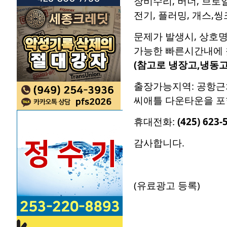
장비수리, 버너, 브로
전기, 플러밍, 개스,씽크
문제가 발생시, 상호
가능한 빠른시간내에
(참고로 냉장고,냉동
출장가능지역: 공항근처 
씨애틀 다운타운을 포함
휴대전화:
(425) 623-
감사합니다.
(유료광고 등록)