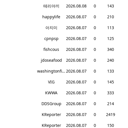
테리야끼
2026.08.08
0
143
happylife
2026.08.07
0
210
아지미
2026.08.07
0
113
cpnpsp
2026.08.07
0
125
fishcous
2026.08.07
0
340
jdoseafood
2026.08.07
0
240
washingtonfish
2026.08.07
0
133
VIG
2026.08.07
0
145
KWWA
2026.08.07
0
333
DDSGroup
2026.08.07
0
214
KReporter
2026.08.07
0
2419
KReporter
2026.08.07
0
150