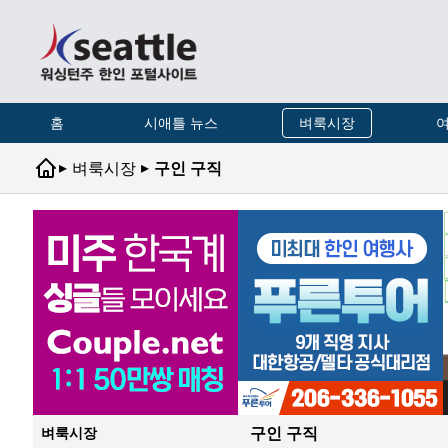
홈
시애틀 뉴스
벼룩시장
여
▸
▸
벼룩시장
구인 구직
구인 구직
벼룩시장