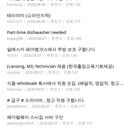
komtory
|
2026.08.08
|
추천 0
|
조회 132
테리야끼 (쇼라인지역)
테리야끼
|
2026.08.08
|
추천 0
|
조회 177
Part-time dishwasher needed
happylife
|
2026.08.07
|
추천 0
|
조회 240
알레스카 페어뱅크스에서 주방 보조 구합니다
아지미
|
2026.08.07
|
추천 0
|
조회 134
(Lansing, MI) Technician 채용 (한국출장교육기회제공)
cpnpsp
|
2026.08.07
|
추천 0
|
조회 147
식품 wholesale 회사에서 직원 모집. (배달직, 영업직. 창고 관리직)
fishcous
|
2026.08.07
|
추천 0
|
조회 376
# 급구 # 드라이버 , 창고 직원 구합니다.
jdoseafood
|
2026.08.07
|
추천 0
|
조회 277
페더럴웨이 스시집 서버 구인
washingtonfish
|
2026.08.07
|
추천 0
|
조회 157