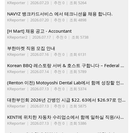
KReporter
|
2026.07.23
|
추천 0
|
조회 5264
NAVYZ 뱅크카드서비스 에서 테크니션을 채용 합니다.
KReporter
|
2026.07.20
|
추천 0
|
조회 4898
[H Mart] 채용 공고 - Accountant
KReporter2
|
2026.07.17
|
추천 0
|
조회 5738
부한마켓 직원 모집 안내
KReporter
|
2026.07.16
|
추천 0
|
조회 6131
Korean BBQ 레스토랑 서버 & 호스트 구합니다 – Federal Way & Tacoma $45-$60/hr (server), $21-23/hr (Host)
KReporter
|
2026.07.14
|
추천 0
|
조회 5789
(Renton 이전) Motoyoshi Dental Lab에서 함께 성장할 인재를 모십니다.
KReporter
|
2026.07.13
|
추천 0
|
조회 5374
대한부인회 2026년 간병인 시급 $22. 63에서 $26.97로 인상. 지금 간병인들을 모집합니다
KReporter
|
2026.07.13
|
추천 0
|
조회 5875
KENT에 위치한 자동차 수리업소에서 함께 일하실 직원/사무직원 구합니다.
KReporter
|
2026.07.13
|
추천 0
|
조회 5386