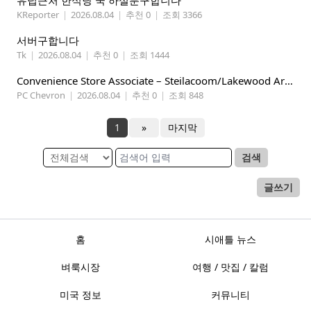
유덥근처 한식당 쿡 하실분구합니다
KReporter
|
2026.08.04
|
추천 0
|
조회 3366
서버구합니다
Tk
|
2026.08.04
|
추천 0
|
조회 1444
Convenience Store Associate – Steilacoom/Lakewood Area, $19 -$21/hr
PC Chevron
|
2026.08.04
|
추천 0
|
조회 848
1
»
마지막
검색
글쓰기
홈
시애틀 뉴스
벼룩시장
여행 / 맛집 / 칼럼
미국 정보
커뮤니티