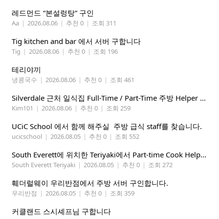
레드먼드 “본설렁탕” 구인
Aa
|
2026.08.06
|
추천 0
|
조회 311
Tig kitchen and bar 에서 서버 구합니다
Tig
|
2026.08.06
|
추천 0
|
조회 196
테리야끼
냉콩국수
|
2026.08.06
|
추천 0
|
조회 461
Silverdale 근처 일식집 Full-Time / Part-Time 주방 Helper 구합니다.
Kim101
|
2026.08.06
|
추천 0
|
조회 259
UCiC School 에서 함께 해주실 주방 급식 staff를 찾습니다.
ucicschool
|
2026.08.05
|
추천 0
|
조회 552
South Everett에 위치한 Teriyaki에서 Part-time Cook Helper 구합니다. Mon-Sat, 4:00 pm-8:30 pm
South Everett Teriyaki
|
2026.08.05
|
추천 0
|
조회 272
훼더럴웨이 우리반점에서 주방 서버 구인합니다.
우리반점
|
2026.08.05
|
추천 0
|
조회 359
커클랜드 스시셰프님 구합니다