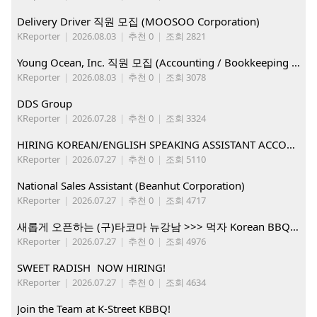
Delivery Driver 직원 모집 (MOOSOO Corporation)
KReporter
|
2026.08.03
|
추천 0
|
조회 2821
Young Ocean, Inc. 직원 모집 (Accounting / Bookkeeping 분야)
KReporter
|
2026.08.03
|
추천 0
|
조회 3078
DDS Group
KReporter
|
2026.07.28
|
추천 0
|
조회 3324
HIRING KOREAN/ENGLISH SPEAKING ASSISTANT ACCOUNT MANAGER
KReporter
|
2026.07.27
|
추천 0
|
조회 5110
National Sales Assistant (Beanhut Corporation)
KReporter
|
2026.07.27
|
추천 0
|
조회 4717
새롭게 오픈하는 (구)타코마 뉴강남 >>> 먹자 Korean BBQ 구인중
KReporter
|
2026.07.27
|
추천 0
|
조회 4976
SWEET RADISH NOW HIRING!
KReporter
|
2026.07.27
|
추천 0
|
조회 4634
Join the Team at K-Street KBBQ!