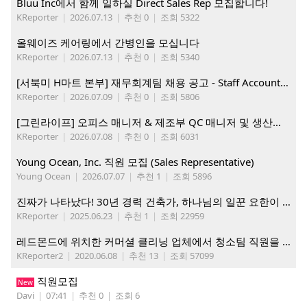
Bluu Inc에서 함께 일하실 Direct Sales Rep 모집합니다!
KReporter
|
2026.07.13
|
추천 0
|
조회 5322
올웨이즈 케어링에서 간병인을 모십니다
KReporter
|
2026.07.13
|
추천 0
|
조회 5340
[서북미 H마트 본부] 재무회계팀 채용 공고 - Staff Accountant
KReporter
|
2026.07.09
|
추천 0
|
조회 5806
[그린라이프] 오피스 매니저 & 제조부 QC 매니저 및 생산직, 웨어하우스 직원 모집
KReporter
|
2026.07.08
|
추천 0
|
조회 6031
Young Ocean, Inc. 직원 모집 (Sales Representative)
Young Ocean
|
2026.07.07
|
추천 1
|
조회 5896
진짜가 나타났다! 30년 경력 건축가, 하나님의 일꾼 요한이 책임 시공합니다.
KReporter
|
2025.06.23
|
추천 1
|
조회 22959
레드몬드에 위치한 커머셜 클리닝 업체에서 청소팀 직원을 모집합니다.
KReporter2
|
2020.06.08
|
추천 13
|
조회 57099
직원모집
New
Davi
|
07:41
|
추천 0
|
조회 6