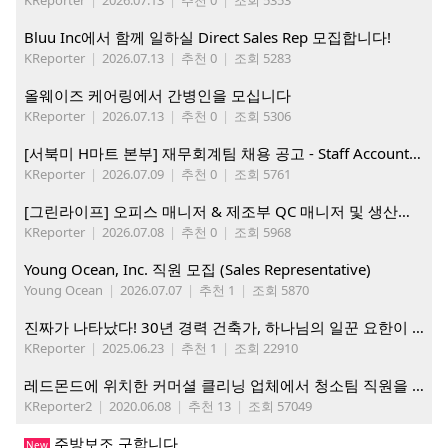
KReporter
|
2026.07.13
|
추천 0
|
조회 5353
Bluu Inc에서 함께 일하실 Direct Sales Rep 모집합니다!
KReporter
|
2026.07.13
|
추천 0
|
조회 5283
올웨이즈 케어링에서 간병인을 모십니다
KReporter
|
2026.07.13
|
추천 0
|
조회 5306
[서북미 H마트 본부] 재무회계팀 채용 공고 - Staff Accountant
KReporter
|
2026.07.09
|
추천 0
|
조회 5761
[그린라이프] 오피스 매니저 & 제조부 QC 매니저 및 생산직, 웨어하우스 직원 모집
KReporter
|
2026.07.08
|
추천 0
|
조회 5968
Young Ocean, Inc. 직원 모집 (Sales Representative)
Young Ocean
|
2026.07.07
|
추천 1
|
조회 5870
진짜가 나타났다! 30년 경력 건축가, 하나님의 일꾼 요한이 책임 시공합니다.
KReporter
|
2025.06.23
|
추천 1
|
조회 22910
레드몬드에 위치한 커머셜 클리닝 업체에서 청소팀 직원을 모집합니다.
KReporter2
|
2020.06.08
|
추천 13
|
조회 57049
주방보조 구합니다
New