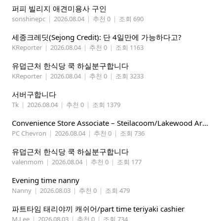
퍼피 빌리지 애견미용사 구인
sonshinepc
|
2026.08.04
|
추천 0
|
조회 690
세종크레딧(Sejong Credit): 단 4일만에 가능하다고?
KReporter
|
2026.08.04
|
추천 0
|
조회 1163
유덥근처 한식당 쿡 하실분구합니다
KReporter
|
2026.08.04
|
추천 0
|
조회 3233
서버구합니다
Tk
|
2026.08.04
|
추천 0
|
조회 1379
Convenience Store Associate – Steilacoom/Lakewood Area, $19 -$21/hr
PC Chevron
|
2026.08.04
|
추천 0
|
조회 736
유덥근처 한식당 쿡 하실분구합니다
valenmom
|
2026.08.04
|
추천 0
|
조회 177
Evening time nanny
Nanny
|
2026.08.03
|
추천 0
|
조회 479
파트타임 태리야끼 캐쉬어/part time teriyaki cashier
M.Lee
|
2026.08.03
|
추천 0
|
조회 734