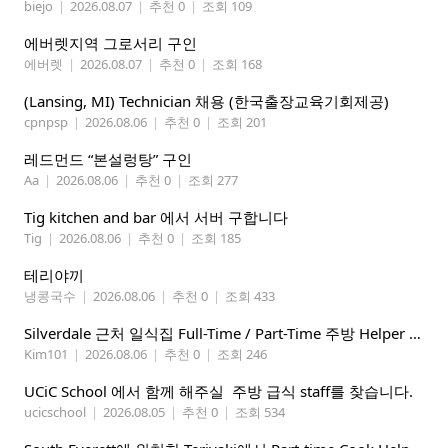
biejo
|
2026.08.07
|
추천 0
|
조회 109
에버렛지역 그로서리 구인
에버렛
|
2026.08.07
|
추천 0
|
조회 168
(Lansing, MI) Technician 채용 (한국출장교육기회제공)
cpnpsp
|
2026.08.06
|
추천 0
|
조회 201
레드먼드 “본설렁탕” 구인
Aa
|
2026.08.06
|
추천 0
|
조회 277
Tig kitchen and bar 에서 서버 구합니다
Tig
|
2026.08.06
|
추천 0
|
조회 185
테리야끼
냉콩국수
|
2026.08.06
|
추천 0
|
조회 433
Silverdale 근처 일식집 Full-Time / Part-Time 주방 Helper 구합니다.
Kim101
|
2026.08.06
|
추천 0
|
조회 246
UCiC School 에서 함께 해주실 주방 급식 staff를 찾습니다.
ucicschool
|
2026.08.05
|
추천 0
|
조회 534