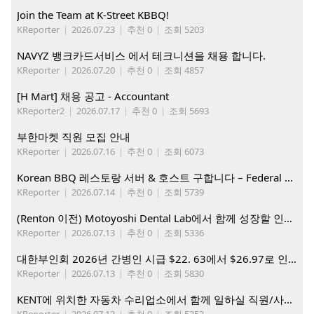
Join the Team at K-Street KBBQ!
KReporter
|
2026.07.23
|
추천 0
|
조회 5203
NAVYZ 뱅크카드서비스 에서 테크니션을 채용 합니다.
KReporter
|
2026.07.20
|
추천 0
|
조회 4857
[H Mart] 채용 공고 - Accountant
KReporter2
|
2026.07.17
|
추천 0
|
조회 5693
부한마켓 직원 모집 안내
KReporter
|
2026.07.16
|
추천 0
|
조회 6073
Korean BBQ 레스토랑 서버 & 호스트 구합니다 – Federal Way & Tacoma $45-$60/hr (server), $21-23/hr (Host)
KReporter
|
2026.07.14
|
추천 0
|
조회 5739
(Renton 이전) Motoyoshi Dental Lab에서 함께 성장할 인재를 모십니다.
KReporter
|
2026.07.13
|
추천 0
|
조회 5336
대한부인회 2026년 간병인 시급 $22. 63에서 $26.97로 인상. 지금 간병인들을 모집합니다
KReporter
|
2026.07.13
|
추천 0
|
조회 5830
KENT에 위치한 자동차 수리업소에서 함께 일하실 직원/사무직원 구합니다.