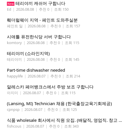
테리야끼 캐쉬어 구합니다
New
Ed
|
2026.08.08
|
추천 0
|
조회 150
훼더럴웨이 지역 - 페인트 도와주실분
페인트 일
|
2026.08.08
|
추천 0
|
조회 157
시애틀 퓨전한식당 서버 구합니다
komtory
|
2026.08.08
|
추천 0
|
조회 115
테리야끼 (쇼라인지역)
테리야끼
|
2026.08.08
|
추천 0
|
조회 145
Part-time dishwasher needed
happylife
|
2026.08.07
|
추천 0
|
조회 214
알레스카 페어뱅크스에서 주방 보조 구합니다
아지미
|
2026.08.07
|
추천 0
|
조회 115
(Lansing, MI) Technician 채용 (한국출장교육기회제공)
cpnpsp
|
2026.08.07
|
추천 0
|
조회 125
식품 wholesale 회사에서 직원 모집. (배달직, 영업직. 창고 관리직)
fishcous
|
2026.08.07
|
추천 0
|
조회 343