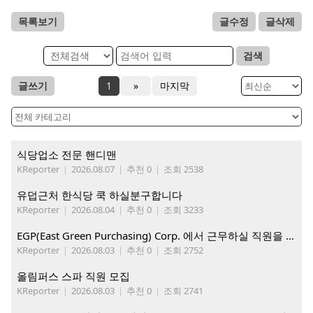
목록보기
글수정
글삭제
검색
글쓰기
1
»
마지막
식당업소 전문 핸디맨
KReporter
|
2026.08.07
|
추천 0
|
조회 2538
유덥근처 한식당 쿡 하실분구합니다
KReporter
|
2026.08.04
|
추천 0
|
조회 3233
EGP(East Green Purchasing) Corp. 에서 근무하실 직원을 아래와 같이 모집합니다.
KReporter
|
2026.08.03
|
추천 0
|
조회 2752
올림퍼스 스파 직원 모집
KReporter
|
2026.08.03
|
추천 0
|
조회 2741