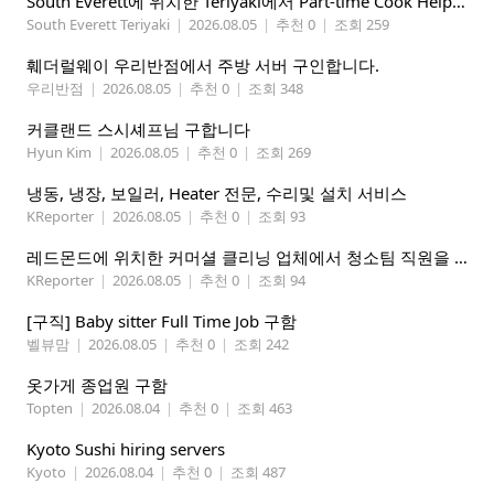
South Everett에 위치한 Teriyaki에서 Part-time Cook Helper 구합니다. Mon-Sat, 4:00 pm-8:30 pm
South Everett Teriyaki
|
2026.08.05
|
추천 0
|
조회 259
훼더럴웨이 우리반점에서 주방 서버 구인합니다.
우리반점
|
2026.08.05
|
추천 0
|
조회 348
커클랜드 스시셰프님 구합니다
Hyun Kim
|
2026.08.05
|
추천 0
|
조회 269
냉동, 냉장, 보일러, Heater 전문, 수리및 설치 서비스
KReporter
|
2026.08.05
|
추천 0
|
조회 93
레드몬드에 위치한 커머셜 클리닝 업체에서 청소팀 직원을 모집합니다.
KReporter
|
2026.08.05
|
추천 0
|
조회 94
[구직] Baby sitter Full Time Job 구함
벨뷰맘
|
2026.08.05
|
추천 0
|
조회 242
옷가게 종업원 구함
Topten
|
2026.08.04
|
추천 0
|
조회 463
Kyoto Sushi hiring servers
Kyoto
|
2026.08.04
|
추천 0
|
조회 487