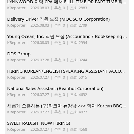
LYNNWOOD 지역 CPA 에서 FULL TIME OR PART TIME 직원을 찾습니다
KReporter
|
2026.08.03
|
추천 0
|
조회 2883
Delivery Driver 직원 모집 (MOOSOO Corporation)
KReporter
|
2026.08.03
|
추천 0
|
조회 2709
Young Ocean, Inc. 직원 모집 (Accounting / Bookkeeping 분야)
KReporter
|
2026.08.03
|
추천 0
|
조회 2994
DDS Group
KReporter
|
2026.07.28
|
추천 0
|
조회 3244
HIRING KOREAN/ENGLISH SPEAKING ASSISTANT ACCOUNT MANAGER
KReporter
|
2026.07.27
|
추천 0
|
조회 5015
National Sales Assistant (Beanhut Corporation)
KReporter
|
2026.07.27
|
추천 0
|
조회 4632
새롭게 오픈하는 (구)타코마 뉴강남 >>> 먹자 Korean BBQ 구인중
KReporter
|
2026.07.27
|
추천 0
|
조회 4877
SWEET RADISH NOW HIRING!
KReporter
|
2026.07.27
|
추천 0
|
조회 4568