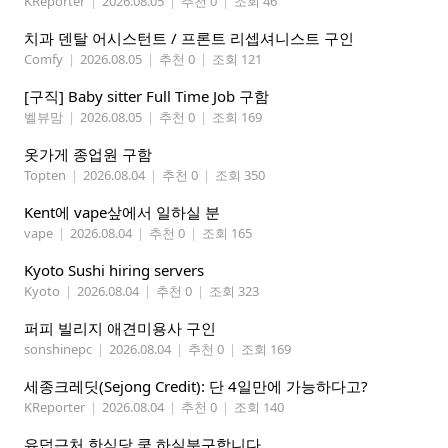
KReporter
|
2026.08.05
|
추천 0
|
조회 46
치과 덴탈 어시스턴트 / 프론트 리셉셔니스트 구인
Comfy
|
2026.08.05
|
추천 0
|
조회 121
[구직] Baby sitter Full Time Job 구함
벨뷰맘
|
2026.08.05
|
추천 0
|
조회 169
옷가게 종업원 구함
Topten
|
2026.08.04
|
추천 0
|
조회 350
Kent에 vape샆에서 일하실 분
vape
|
2026.08.04
|
추천 0
|
조회 165
Kyoto Sushi hiring servers
Kyoto
|
2026.08.04
|
추천 0
|
조회 323
퍼피 빌리지 애견미용사 구인
sonshinepc
|
2026.08.04
|
추천 0
|
조회 169
세종크레딧(Sejong Credit): 단 4일만에 가능하다고?
KReporter
|
2026.08.04
|
추천 0
|
조회 140
유덥근처 한식당 쿡 하실분구합니다