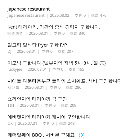
Japanese restaurant
Japanese restaurant
|
2026.08.02
|
추천 0
|
조회 476
Kent 테리야키, 약간의 중식 경력자 구합니다.
테리야키
|
2026.08.01
|
추천 0
|
조회 340
밀크릭 일식당 fryer 구함 F/P
DJ
|
2026.08.01
|
추천 0
|
조회 207
이모님 구합니다 (벨뷰지역 저녁 5시-8시, 월-금)
luckyjee
|
2026.08.01
|
추천 0
|
조회 465
시애틀 다운타운부근 풀타임 스시쉐프, 서버 구인합니다
시애틀
|
2026.08.01
|
추천 0
|
조회 286
쇼라인지역 테리야끼 쿡 구인
T&T
|
2026.08.01
|
추천 0
|
조회 209
에버렛지역 테리야키 캐시어 구인합니다
Ok
|
2026.07.31
|
추천 0
|
조회 249
페더럴웨이 BBQ , 서버분 구해요~
(3)