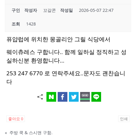
구인
작성자
꼬갈콘
작성일
2026-05-07 22:47
조회
1428
퓨얍럽에 위치한 몽골리안 그릴 식당에서
웨이츄레스 구합니다.. 함께 일하실 정직하고 성
실하신분 환영합니다...
253 247 6770 로 연락주세요..문자도 괜찬습니
다
좋아요
0
인쇄
«
주방 쿡 & 스시맨 구함.