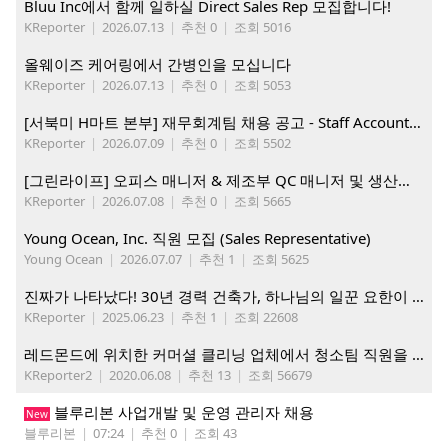
Bluu Inc에서 함께 일하실 Direct Sales Rep 모집합니다!
KReporter
|
2026.07.13
|
추천 0
|
조회 5016
올웨이즈 케어링에서 간병인을 모십니다
KReporter
|
2026.07.13
|
추천 0
|
조회 5053
[서북미 H마트 본부] 재무회계팀 채용 공고 - Staff Accountant
KReporter
|
2026.07.09
|
추천 0
|
조회 5502
[그린라이프] 오피스 매니저 & 제조부 QC 매니저 및 생산직, 웨어하우스 직원 모집
KReporter
|
2026.07.08
|
추천 0
|
조회 5665
Young Ocean, Inc. 직원 모집 (Sales Representative)
Young Ocean
|
2026.07.07
|
추천 1
|
조회 5625
진짜가 나타났다! 30년 경력 건축가, 하나님의 일꾼 요한이 책임 시공합니다.
KReporter
|
2025.06.23
|
추천 1
|
조회 22608
레드몬드에 위치한 커머셜 클리닝 업체에서 청소팀 직원을 모집합니다.
KReporter2
|
2020.06.08
|
추천 13
|
조회 56679
블루리본 사업개발 및 운영 관리자 채용
New
블루리본
|
07:24
|
추천 0
|
조회 43