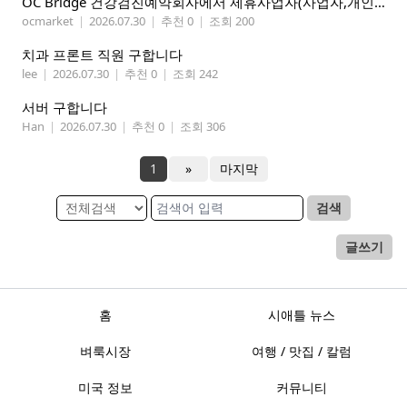
OC Bridge 건강검진예약회사에서 제휴사업자(사업자,개인)모집 (재택근무)
ocmarket
|
2026.07.30
|
추천 0
|
조회 200
치과 프론트 직원 구합니다
lee
|
2026.07.30
|
추천 0
|
조회 242
서버 구합니다
Han
|
2026.07.30
|
추천 0
|
조회 306
1
»
마지막
검색
글쓰기
홈
시애틀 뉴스
벼룩시장
여행 / 맛집 / 칼럼
미국 정보
커뮤니티