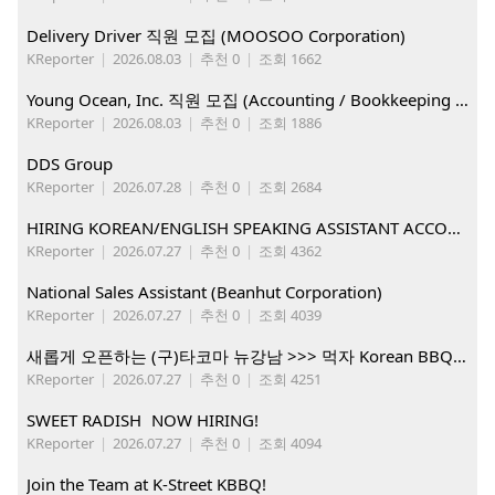
Delivery Driver 직원 모집 (MOOSOO Corporation)
KReporter
|
2026.08.03
|
추천 0
|
조회 1662
Young Ocean, Inc. 직원 모집 (Accounting / Bookkeeping 분야)
KReporter
|
2026.08.03
|
추천 0
|
조회 1886
DDS Group
KReporter
|
2026.07.28
|
추천 0
|
조회 2684
HIRING KOREAN/ENGLISH SPEAKING ASSISTANT ACCOUNT MANAGER
KReporter
|
2026.07.27
|
추천 0
|
조회 4362
National Sales Assistant (Beanhut Corporation)
KReporter
|
2026.07.27
|
추천 0
|
조회 4039
새롭게 오픈하는 (구)타코마 뉴강남 >>> 먹자 Korean BBQ 구인중
KReporter
|
2026.07.27
|
추천 0
|
조회 4251
SWEET RADISH NOW HIRING!
KReporter
|
2026.07.27
|
추천 0
|
조회 4094
Join the Team at K-Street KBBQ!