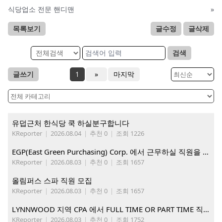
식당업소 전문 핸디맨
»
목록보기
글수정
글삭제
검색
글쓰기
1
»
마지막
유덥근처 한식당 쿡 하실분구합니다
KReporter
|
2026.08.04
|
추천 0
|
조회 1226
EGP(East Green Purchasing) Corp. 에서 근무하실 직원을 아래와 같이 모집합니다.
KReporter
|
2026.08.03
|
추천 0
|
조회 1657
올림퍼스 스파 직원 모집
KReporter
|
2026.08.03
|
추천 0
|
조회 1657
LYNNWOOD 지역 CPA 에서 FULL TIME OR PART TIME 직원을 찾습니다
KReporter
|
2026.08.03
|
추천 0
|
조회 1752