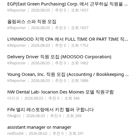
EGP(East Green Purchasing) Corp. 에서 근무하실 직원을 아래와 같이 모집합니다.
KReporter
|
2026.08.03
|
추천 0
|
조회 1657
올림퍼스 스파 직원 모집
KReporter
|
2026.08.03
|
추천 0
|
조회 1657
LYNNWOOD 지역 CPA 에서 FULL TIME OR PART TIME 직원을 찾습니다
KReporter
|
2026.08.03
|
추천 0
|
조회 1752
Delivery Driver 직원 모집 (MOOSOO Corporation)
KReporter
|
2026.08.03
|
추천 0
|
조회 1662
Young Ocean, Inc. 직원 모집 (Accounting / Bookkeeping 분야)
KReporter
|
2026.08.03
|
추천 0
|
조회 1886
NW Dental Lab- locarion Des Moines 모델 직원구함
마이크
|
2026.08.03
|
추천 0
|
조회 346
Fife 델리 레스토랑에서 키친 헬퍼 구합니다
fife델리
|
2026.08.03
|
추천 0
|
조회 269
assistant manager or manager
redfox04
|
2026.08.02
|
추천 0
|
조회 291