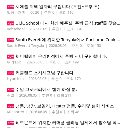
시애틀 지역 일자리 구합니다 (오전~오후 초)
New
일하는개미
|
00:20
|
추천 0
|
조회 110
UCiC School 에서 함께 해주실 주방 급식 staff를 찾습니다.
New
ucicschool
|
2026.08.05
|
추천 0
|
조회 304
South Everett에 위치한 Teriyaki에서 Part-time Cook Helper 구합니다. Mon-Sat, 4:00 pm-8:30 pm
New
South Everett Teriyaki
|
2026.08.05
|
추천 0
|
조회 150
훼더럴웨이 우리반점에서 주방 서버 구인합니다.
New
우리반점
|
2026.08.05
|
추천 0
|
조회 199
커클랜드 스시셰프님 구합니다
New
Hyun Kim
|
2026.08.05
|
추천 0
|
조회 170
주말 그로서리에서 함께 하실 분.
New
주말
|
2026.08.05
|
추천 0
|
조회 211
냉동, 냉장, 보일러, Heater 전문, 수리및 설치 서비스
New
KReporter
|
2026.08.05
|
추천 0
|
조회 48
레드몬드에 위치한 커머셜 클리닝 업체에서 청소팀 직원을 모집합니다.
New