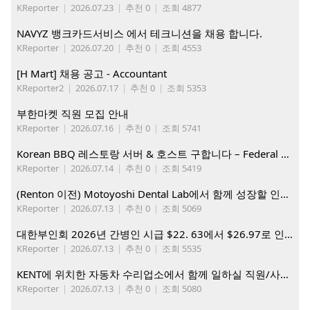
KReporter
|
2026.07.23
|
추천 0
|
조회 4877
NAVYZ 뱅크카드서비스 에서 테크니션을 채용 합니다.
KReporter
|
2026.07.20
|
추천 0
|
조회 4553
[H Mart] 채용 공고 - Accountant
KReporter2
|
2026.07.17
|
추천 0
|
조회 5353
부한마켓 직원 모집 안내
KReporter
|
2026.07.16
|
추천 0
|
조회 5741
Korean BBQ 레스토랑 서버 & 호스트 구합니다 – Federal Way & Tacoma $45-$60/hr (server), $21-23/hr (Host)
KReporter
|
2026.07.14
|
추천 0
|
조회 5419
(Renton 이전) Motoyoshi Dental Lab에서 함께 성장할 인재를 모십니다.
KReporter
|
2026.07.13
|
추천 0
|
조회 5069
대한부인회 2026년 간병인 시급 $22. 63에서 $26.97로 인상. 지금 간병인들을 모집합니다
KReporter
|
2026.07.13
|
추천 0
|
조회 5535
KENT에 위치한 자동차 수리업소에서 함께 일하실 직원/사무직원 구합니다.
KReporter
|
2026.07.13
|
추천 0
|
조회 5080