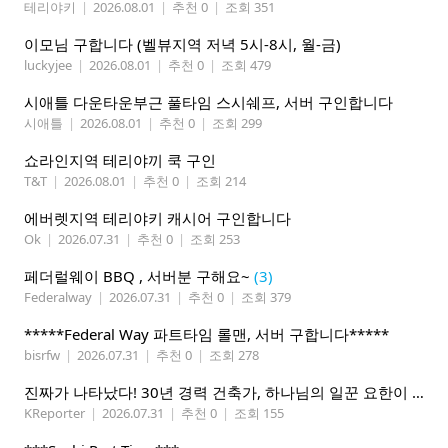
테리야키
|
2026.08.01
|
추천 0
|
조회 351
이모님 구합니다 (벨뷰지역 저녁 5시-8시, 월-금)
luckyjee
|
2026.08.01
|
추천 0
|
조회 479
시애틀 다운타운부근 풀타임 스시쉐프, 서버 구인합니다
시애틀
|
2026.08.01
|
추천 0
|
조회 299
쇼라인지역 테리야끼 쿡 구인
T&T
|
2026.08.01
|
추천 0
|
조회 214
에버렛지역 테리야키 캐시어 구인합니다
Ok
|
2026.07.31
|
추천 0
|
조회 253
페더럴웨이 BBQ , 서버분 구해요~
(3)
Federalway
|
2026.07.31
|
추천 0
|
조회 379
*****Federal Way 파트타임 롤맨, 서버 구합니다*****
bisrfw
|
2026.07.31
|
추천 0
|
조회 278
진짜가 나타났다! 30년 경력 건축가, 하나님의 일꾼 요한이 책임 시공합니다.
KReporter
|
2026.07.31
|
추천 0
|
조회 155