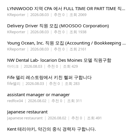
LYNNWOOD 지역 CPA 에서 FULL TIME OR PART TIME 직원을 찾습니다
KReporter
|
2026.08.03
|
추천 0
|
조회 2069
Delivery Driver 직원 모집 (MOOSOO Corporation)
KReporter
|
2026.08.03
|
추천 0
|
조회 1938
Young Ocean, Inc. 직원 모집 (Accounting / Bookkeeping 분야)
KReporter
|
2026.08.03
|
추천 0
|
조회 2161
NW Dental Lab- locarion Des Moines 모델 직원구함
마이크
|
2026.08.03
|
추천 0
|
조회 429
Fife 델리 레스토랑에서 키친 헬퍼 구합니다
fife델리
|
2026.08.03
|
추천 0
|
조회 283
assistant manager or manager
redfox04
|
2026.08.02
|
추천 0
|
조회 311
Japanese restaurant
Japanese restaurant
|
2026.08.02
|
추천 0
|
조회 491
Kent 테리야키, 약간의 중식 경력자 구합니다.