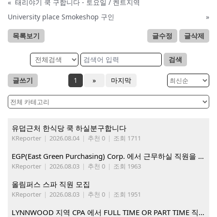
«
태리야기 쿡 구합니다 - 토요일 / 켄트지역
University place Smokeshop 구인
»
목록보기
글수정
글삭제
검색
글쓰기
1
»
마지막
유덥근처 한식당 쿡 하실분구합니다
KReporter
|
2026.08.04
|
추천 0
|
조회 1711
EGP(East Green Purchasing) Corp. 에서 근무하실 직원을 아래와 같이 모집합니다.
KReporter
|
2026.08.03
|
추천 0
|
조회 1963
올림퍼스 스파 직원 모집
KReporter
|
2026.08.03
|
추천 0
|
조회 1951
LYNNWOOD 지역 CPA 에서 FULL TIME OR PART TIME 직원을 찾습니다