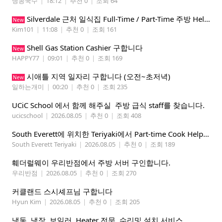
냉콩국수
|
18:12
|
추천 0
|
조회 64
Silverdale 근처 일식집 Full-Time / Part-Time 주방 Helper 구합니다.
New
Kim101
|
11:08
|
추천 0
|
조회 161
Shell Gas Station Cashier 구합니다
New
HAPPY77
|
09:01
|
추천 0
|
조회 169
시애틀 지역 일자리 구합니다 (오전~초저녁)
New
일하는개미
|
00:20
|
추천 0
|
조회 235
UCiC School 에서 함께 해주실 주방 급식 staff를 찾습니다.
ucicschool
|
2026.08.05
|
추천 0
|
조회 408
South Everett에 위치한 Teriyaki에서 Part-time Cook Helper 구합니다. Mon-Sat, 4:00 pm-8:30 pm
South Everett Teriyaki
|
2026.08.05
|
추천 0
|
조회 189
훼더럴웨이 우리반점에서 주방 서버 구인합니다.
우리반점
|
2026.08.05
|
추천 0
|
조회 270
커클랜드 스시셰프님 구합니다
Hyun Kim
|
2026.08.05
|
추천 0
|
조회 205
냉동, 냉장, 보일러, Heater 전문, 수리및 설치 서비스