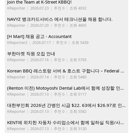
Join the Team at K-Street KBBQ!
KReporter
|
2026.07.23
|
추천 0
|
조회 4932
NAVYZ 뱅크카드서비스 에서 테크니션을 채용 합니다.
KReporter
|
2026.07.20
|
추천 0
|
조회 4605
[H Mart] 채용 공고 - Accountant
KReporter2
|
2026.07.17
|
추천 0
|
조회 5439
부한마켓 직원 모집 안내
KReporter
|
2026.07.16
|
추천 0
|
조회 5793
Korean BBQ 레스토랑 서버 & 호스트 구합니다 – Federal Way & Tacoma $45-$60/hr (server), $21-23/hr (Host)
KReporter
|
2026.07.14
|
추천 0
|
조회 5480
(Renton 이전) Motoyoshi Dental Lab에서 함께 성장할 인재를 모십니다.
KReporter
|
2026.07.13
|
추천 0
|
조회 5117
대한부인회 2026년 간병인 시급 $22. 63에서 $26.97로 인상. 지금 간병인들을 모집합니다
KReporter
|
2026.07.13
|
추천 0
|
조회 5582
KENT에 위치한 자동차 수리업소에서 함께 일하실 직원/사무직원 구합니다.
KReporter
|
2026.07.13
|
추천 0
|
조회 5120