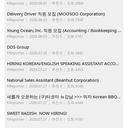
KReporter
|
2026.08.03
|
추천 0
|
조회 2069
Delivery Driver 직원 모집 (MOOSOO Corporation)
KReporter
|
2026.08.03
|
추천 0
|
조회 1938
Young Ocean, Inc. 직원 모집 (Accounting / Bookkeeping 분야)
KReporter
|
2026.08.03
|
추천 0
|
조회 2161
DDS Group
KReporter
|
2026.07.28
|
추천 0
|
조회 2842
HIRING KOREAN/ENGLISH SPEAKING ASSISTANT ACCOUNT MANAGER
KReporter
|
2026.07.27
|
추천 0
|
조회 4455
National Sales Assistant (Beanhut Corporation)
KReporter
|
2026.07.27
|
추천 0
|
조회 4146
새롭게 오픈하는 (구)타코마 뉴강남 >>> 먹자 Korean BBQ 구인중
KReporter
|
2026.07.27
|
추천 0
|
조회 4344
SWEET RADISH NOW HIRING!
KReporter
|
2026.07.27
|
추천 0
|
조회 4181