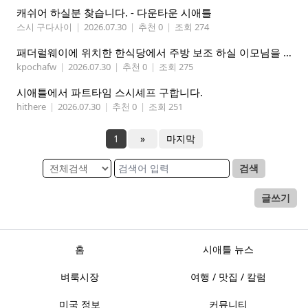
캐쉬어 하실분 찾습니다. - 다운타운 시애틀
스시 구다사이
|
2026.07.30
|
추천 0
|
조회 274
패더럴웨이에 위치한 한식당에서 주방 보조 하실 이모님을 찾고 있습니다
kpochafw
|
2026.07.30
|
추천 0
|
조회 275
시애틀에서 파트타임 스시셰프 구합니다.
hithere
|
2026.07.30
|
추천 0
|
조회 251
1
»
마지막
검색
글쓰기
홈
시애틀 뉴스
벼룩시장
여행 / 맛집 / 칼럼
미국 정보
커뮤니티