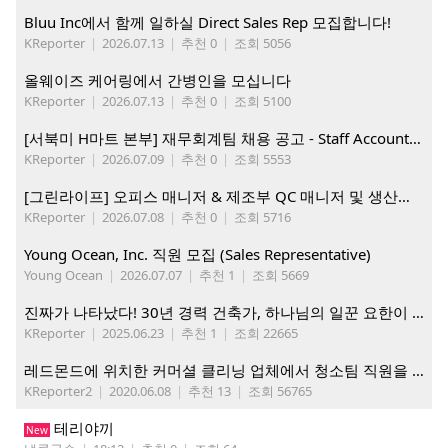
Bluu Inc에서 함께 일하실 Direct Sales Rep 모집합니다!
KReporter
|
2026.07.13
|
추천 0
|
조회 5056
올웨이즈 케어링에서 간병인을 모십니다
KReporter
|
2026.07.13
|
추천 0
|
조회 5100
[서북미 H마트 본부] 재무회계팀 채용 공고 - Staff Accountant
KReporter
|
2026.07.09
|
추천 0
|
조회 5553
[그린라이프] 오피스 매니저 & 제조부 QC 매니저 및 생산직, 웨어하우스 직원 모집
KReporter
|
2026.07.08
|
추천 0
|
조회 5716
Young Ocean, Inc. 직원 모집 (Sales Representative)
Young Ocean
|
2026.07.07
|
추천 1
|
조회 5669
진짜가 나타났다! 30년 경력 건축가, 하나님의 일꾼 요한이 책임 시공합니다.
KReporter
|
2025.06.23
|
추천 1
|
조회 22665
레드몬드에 위치한 커머셜 클리닝 업체에서 청소팀 직원을 모집합니다.
KReporter2
|
2020.06.08
|
추천 13
|
조회 56765
테리야끼
New