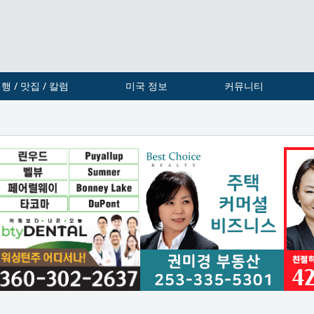
행 / 맛집 / 칼럼
미국 정보
커뮤니티