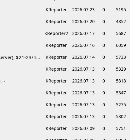
KReporter
2026.07.23
0
5195
KReporter
2026.07.20
0
4852
KReporter2
2026.07.17
0
5687
KReporter
2026.07.16
0
6059
Korean BBQ 레스토랑 서버 & 호스트 구합니다 – Federal Way & Tacoma $45-$60/hr (server), $21-23/hr (Host)
KReporter
2026.07.14
0
5733
KReporter
2026.07.13
0
5329
니다
KReporter
2026.07.13
0
5818
KReporter
2026.07.13
0
5347
KReporter
2026.07.13
0
5275
KReporter
2026.07.13
0
5302
KReporter
2026.07.09
0
5751