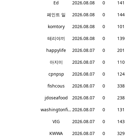
Ed
2026.08.08
0
141
페인트 일
2026.08.08
0
144
komtory
2026.08.08
0
101
테리야끼
2026.08.08
0
139
happylife
2026.08.07
0
201
아지미
2026.08.07
0
110
cpnpsp
2026.08.07
0
124
fishcous
2026.08.07
0
338
jdoseafood
2026.08.07
0
238
washingtonfish
2026.08.07
0
131
VIG
2026.08.07
0
143
KWWA
2026.08.07
0
329