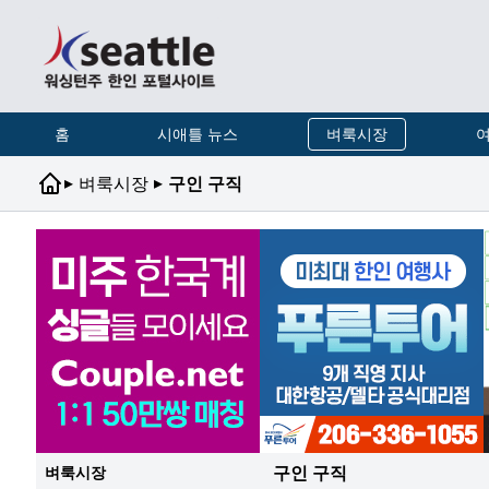
홈
시애틀 뉴스
벼룩시장
여
▸
▸
벼룩시장
구인 구직
구인 구직
벼룩시장