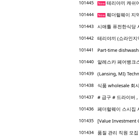
101445
테리야끼 캐쉬
New
101444
훼더럴웨이 지역
New
101443
시애틀 퓨전한식당 
101442
테리야끼 (쇼라인지
101441
Part-time dishwas
101440
알레스카 페어뱅크스
101439
(Lansing, MI) 
101438
식품 wholesale 
101437
# 급구 # 드라이버 
101436
페더럴웨이 스시집 
101435
[Value Investm
101434
품질 관리 직원 모집