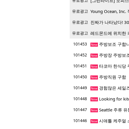
유료광고
[그린라이프] 오피스
유료광고
Young Ocean, Inc.
유료광고
진짜가 나타났다! 3
유료광고
레드몬드에 위치한 
101453
주방보조 구합
New
101452
주방장 주방보조
New
101451
타코마 한식당 
New
101450
주방직원 구함
New
101449
경험많은 세일
New
101448
Looking for ki
New
101447
Seattle 주
New
101446
시애틀 케주얼 
New