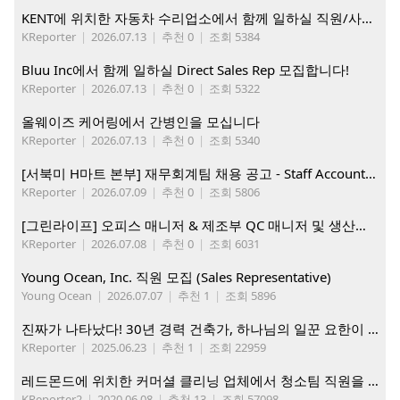
KENT에 위치한 자동차 수리업소에서 함께 일하실 직원/사무직원 구합니다.
KReporter
|
2026.07.13
|
추천 0
|
조회 5384
Bluu Inc에서 함께 일하실 Direct Sales Rep 모집합니다!
KReporter
|
2026.07.13
|
추천 0
|
조회 5322
올웨이즈 케어링에서 간병인을 모십니다
KReporter
|
2026.07.13
|
추천 0
|
조회 5340
[서북미 H마트 본부] 재무회계팀 채용 공고 - Staff Accountant
KReporter
|
2026.07.09
|
추천 0
|
조회 5806
[그린라이프] 오피스 매니저 & 제조부 QC 매니저 및 생산직, 웨어하우스 직원 모집
KReporter
|
2026.07.08
|
추천 0
|
조회 6031
Young Ocean, Inc. 직원 모집 (Sales Representative)
Young Ocean
|
2026.07.07
|
추천 1
|
조회 5896
진짜가 나타났다! 30년 경력 건축가, 하나님의 일꾼 요한이 책임 시공합니다.
KReporter
|
2025.06.23
|
추천 1
|
조회 22959
레드몬드에 위치한 커머셜 클리닝 업체에서 청소팀 직원을 모집합니다.
KReporter2
|
2020.06.08
|
추천 13
|
조회 57098