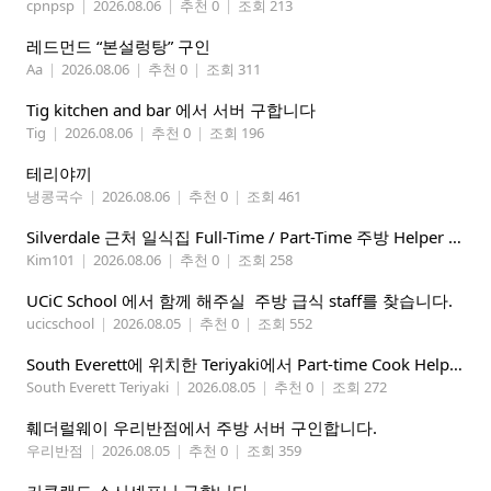
cpnpsp
|
2026.08.06
|
추천 0
|
조회 213
레드먼드 “본설렁탕” 구인
Aa
|
2026.08.06
|
추천 0
|
조회 311
Tig kitchen and bar 에서 서버 구합니다
Tig
|
2026.08.06
|
추천 0
|
조회 196
테리야끼
냉콩국수
|
2026.08.06
|
추천 0
|
조회 461
Silverdale 근처 일식집 Full-Time / Part-Time 주방 Helper 구합니다.
Kim101
|
2026.08.06
|
추천 0
|
조회 258
UCiC School 에서 함께 해주실 주방 급식 staff를 찾습니다.
ucicschool
|
2026.08.05
|
추천 0
|
조회 552
South Everett에 위치한 Teriyaki에서 Part-time Cook Helper 구합니다. Mon-Sat, 4:00 pm-8:30 pm
South Everett Teriyaki
|
2026.08.05
|
추천 0
|
조회 272
훼더럴웨이 우리반점에서 주방 서버 구인합니다.
우리반점
|
2026.08.05
|
추천 0
|
조회 359