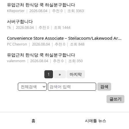
유덥근처 한식당 쿡 하실분구합니다
KReporter
|
2026.08.04
|
추천 0
|
조회 3363
서버구합니다
Tk
|
2026.08.04
|
추천 0
|
조회 1444
Convenience Store Associate – Steilacoom/Lakewood Area, $19 -$21/hr
PC Chevron
|
2026.08.04
|
추천 0
|
조회 848
유덥근처 한식당 쿡 하실분구합니다
valenmom
|
2026.08.04
|
추천 0
|
조회 350
1
»
마지막
검색
글쓰기
홈
시애틀 뉴스