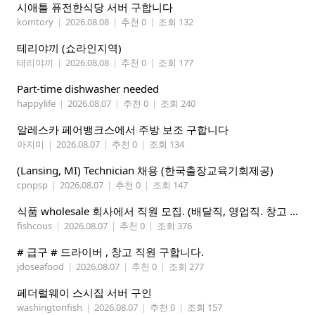
시애틀 퓨전한식당 서버 구합니다
komtory
|
2026.08.08
|
추천 0
|
조회 132
테리야끼 (쇼라인지역)
테리야끼
|
2026.08.08
|
추천 0
|
조회 177
Part-time dishwasher needed
happylife
|
2026.08.07
|
추천 0
|
조회 240
알레스카 페어뱅크스에서 주방 보조 구합니다
아지미
|
2026.08.07
|
추천 0
|
조회 134
(Lansing, MI) Technician 채용 (한국출장교육기회제공)
cpnpsp
|
2026.08.07
|
추천 0
|
조회 147
식품 wholesale 회사에서 직원 모집. (배달직, 영업직. 창고 관리직)
fishcous
|
2026.08.07
|
추천 0
|
조회 376
# 급구 # 드라이버 , 창고 직원 구합니다.
jdoseafood
|
2026.08.07
|
추천 0
|
조회 277
페더럴웨이 스시집 서버 구인
washingtonfish
|
2026.08.07
|
추천 0
|
조회 157