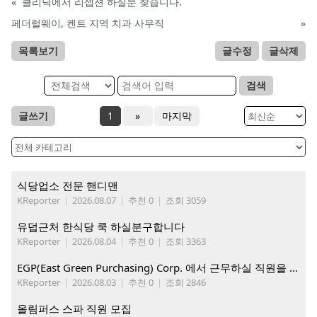
«
클리닉에서 리셉션 하실분 찾습니다.
페더럴웨이, 켄트 지역 치과 사무직
»
목록보기
글수정
글삭제
검색
글쓰기
1
»
마지막
식당업소 전문 핸디맨
KReporter
|
2026.08.07
|
추천 0
|
조회 3059
유덥근처 한식당 쿡 하실분구합니다
KReporter
|
2026.08.04
|
추천 0
|
조회 3363
EGP(East Green Purchasing) Corp. 에서 근무하실 직원을 아래와 같이 모집합니다.
KReporter
|
2026.08.03
|
추천 0
|
조회 2846
올림퍼스 스파 직원 모집