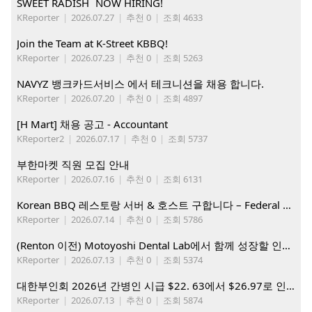
SWEET RADISH NOW HIRING!
KReporter
|
2026.07.27
|
추천 0
|
조회 4633
Join the Team at K-Street KBBQ!
KReporter
|
2026.07.23
|
추천 0
|
조회 5263
NAVYZ 뱅크카드서비스 에서 테크니션을 채용 합니다.
KReporter
|
2026.07.20
|
추천 0
|
조회 4897
[H Mart] 채용 공고 - Accountant
KReporter2
|
2026.07.17
|
추천 0
|
조회 5737
부한마켓 직원 모집 안내
KReporter
|
2026.07.16
|
추천 0
|
조회 6131
Korean BBQ 레스토랑 서버 & 호스트 구합니다 – Federal Way & Tacoma $45-$60/hr (server), $21-23/hr (Host)
KReporter
|
2026.07.14
|
추천 0
|
조회 5786
(Renton 이전) Motoyoshi Dental Lab에서 함께 성장할 인재를 모십니다.
KReporter
|
2026.07.13
|
추천 0
|
조회 5374
대한부인회 2026년 간병인 시급 $22. 63에서 $26.97로 인상. 지금 간병인들을 모집합니다
KReporter
|
2026.07.13
|
추천 0
|
조회 5874