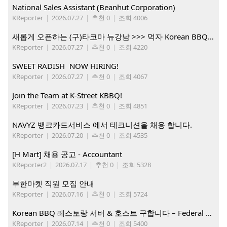
National Sales Assistant (Beanhut Corporation)
KReporter
|
2026.07.27
|
추천 0
|
조회 4006
새롭게 오픈하는 (구)타코마 뉴강남 >>> 먹자 Korean BBQ 구인중
KReporter
|
2026.07.27
|
추천 0
|
조회 4220
SWEET RADISH NOW HIRING!
KReporter
|
2026.07.27
|
추천 0
|
조회 4067
Join the Team at K-Street KBBQ!
KReporter
|
2026.07.23
|
추천 0
|
조회 4851
NAVYZ 뱅크카드서비스 에서 테크니션을 채용 합니다.
KReporter
|
2026.07.20
|
추천 0
|
조회 4535
[H Mart] 채용 공고 - Accountant
KReporter2
|
2026.07.17
|
추천 0
|
조회 5328
부한마켓 직원 모집 안내
KReporter
|
2026.07.16
|
추천 0
|
조회 5724
Korean BBQ 레스토랑 서버 & 호스트 구합니다 – Federal Way & Tacoma $45-$60/hr (server), $21-23/hr (Host)
KReporter
|
2026.07.14
|
추천 0
|
조회 5400