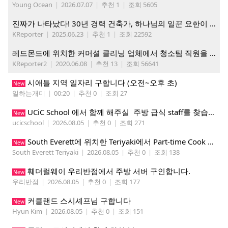
Young Ocean
|
2026.07.07
|
추천 1
|
조회 5605
진짜가 나타났다! 30년 경력 건축가, 하나님의 일꾼 요한이 책임 시공합니다.
KReporter
|
2025.06.23
|
추천 1
|
조회 22592
레드몬드에 위치한 커머셜 클리닝 업체에서 청소팀 직원을 모집합니다.
KReporter2
|
2020.06.08
|
추천 13
|
조회 56641
시애틀 지역 일자리 구합니다 (오전~오후 초)
New
일하는개미
|
00:20
|
추천 0
|
조회 27
UCiC School 에서 함께 해주실 주방 급식 staff를 찾습니다.
New
ucicschool
|
2026.08.05
|
추천 0
|
조회 271
South Everett에 위치한 Teriyaki에서 Part-time Cook Helper 구합니다. Mon-Sat, 4:00 pm-8:30 pm
New
South Everett Teriyaki
|
2026.08.05
|
추천 0
|
조회 138
훼더럴웨이 우리반점에서 주방 서버 구인합니다.
New
우리반점
|
2026.08.05
|
추천 0
|
조회 177
커클랜드 스시셰프님 구합니다
New
Hyun Kim
|
2026.08.05
|
추천 0
|
조회 151