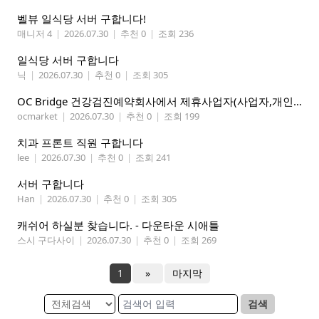
벨뷰 일식당 서버 구합니다!
매니저 4
|
2026.07.30
|
추천 0
|
조회 236
일식당 서버 구합니다
닉
|
2026.07.30
|
추천 0
|
조회 305
OC Bridge 건강검진예약회사에서 제휴사업자(사업자,개인)모집 (재택근무)
ocmarket
|
2026.07.30
|
추천 0
|
조회 199
치과 프론트 직원 구합니다
lee
|
2026.07.30
|
추천 0
|
조회 241
서버 구합니다
Han
|
2026.07.30
|
추천 0
|
조회 305
캐쉬어 하실분 찾습니다. - 다운타운 시애틀
스시 구다사이
|
2026.07.30
|
추천 0
|
조회 269
1
»
마지막
검색