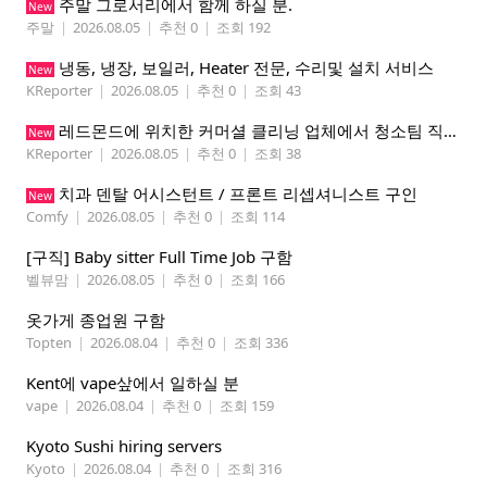
주말 그로서리에서 함께 하실 분.
New
주말
|
2026.08.05
|
추천 0
|
조회 192
냉동, 냉장, 보일러, Heater 전문, 수리및 설치 서비스
New
KReporter
|
2026.08.05
|
추천 0
|
조회 43
레드몬드에 위치한 커머셜 클리닝 업체에서 청소팀 직원을 모집합니다.
New
KReporter
|
2026.08.05
|
추천 0
|
조회 38
치과 덴탈 어시스턴트 / 프론트 리셉셔니스트 구인
New
Comfy
|
2026.08.05
|
추천 0
|
조회 114
[구직] Baby sitter Full Time Job 구함
벨뷰맘
|
2026.08.05
|
추천 0
|
조회 166
옷가게 종업원 구함
Topten
|
2026.08.04
|
추천 0
|
조회 336
Kent에 vape샆에서 일하실 분
vape
|
2026.08.04
|
추천 0
|
조회 159
Kyoto Sushi hiring servers
Kyoto
|
2026.08.04
|
추천 0
|
조회 316