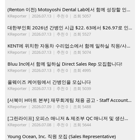
(Renton 이전) Motoyoshi Dental Lab에서 함께 성장할 인재를 모십니다.
KReporter
|
2026.07.13
|
추천 0
|
조회 5057
대한부인회 2026년 간병인 시급 $22. 63에서 $26.97로 인상. 지금 간병인들을 모집합니다
KReporter
|
2026.07.13
|
추천 0
|
조회 5527
KENT에 위치한 자동차 수리업소에서 함께 일하실 직원/사무직원 구합니다.
KReporter
|
2026.07.13
|
추천 0
|
조회 5074
Bluu Inc에서 함께 일하실 Direct Sales Rep 모집합니다!
KReporter
|
2026.07.13
|
추천 0
|
조회 4995
올웨이즈 케어링에서 간병인을 모십니다
KReporter
|
2026.07.13
|
추천 0
|
조회 5039
[서북미 H마트 본부] 재무회계팀 채용 공고 - Staff Accountant
KReporter
|
2026.07.09
|
추천 0
|
조회 5488
[그린라이프] 오피스 매니저 & 제조부 QC 매니저 및 생산직, 웨어하우스 직원 모집
KReporter
|
2026.07.08
|
추천 0
|
조회 5644
Young Ocean, Inc. 직원 모집 (Sales Representative)