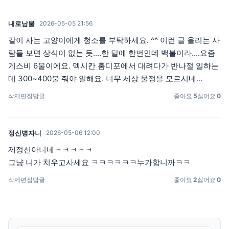
내로남불
2026-05-05 21:56
같이 사는 고양이에게 청소를 부탁하세요. ^^ 이런 글 올리는 사
람들 보면 상식이 없는 듯....한 달에 한번인데 백불이라....요즘
게스비 6불이에요. 멕시칸 홈디포에서 대려다가 반나절 일하는
데 300~400불 줘야 일해요. 너무 세상 물정을 모르시네...
삭제
편집
답글
좋아요
5
싫어요
0
정신병자니
2026-05-06 12:00
제정신아니네ㅋㅋㅋㅋㅋ
그냥 니가 치우고사세요 ㅋㅋㅋㅋㅋㅋ누가합니까ㅋㅋ
삭제
편집
답글
좋아요
2
싫어요
0