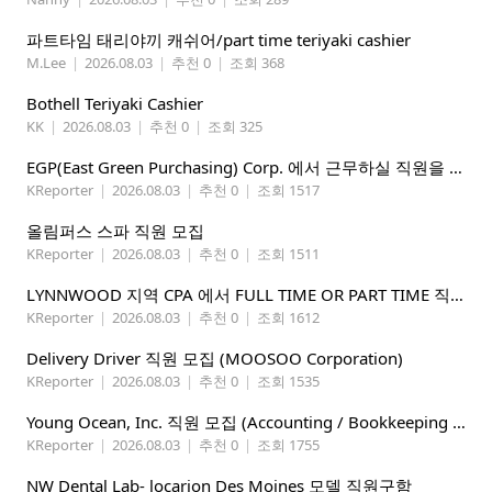
파트타임 태리야끼 캐쉬어/part time teriyaki cashier
M.Lee
|
2026.08.03
|
추천 0
|
조회 368
Bothell Teriyaki Cashier
KK
|
2026.08.03
|
추천 0
|
조회 325
EGP(East Green Purchasing) Corp. 에서 근무하실 직원을 아래와 같이 모집합니다.
KReporter
|
2026.08.03
|
추천 0
|
조회 1517
올림퍼스 스파 직원 모집
KReporter
|
2026.08.03
|
추천 0
|
조회 1511
LYNNWOOD 지역 CPA 에서 FULL TIME OR PART TIME 직원을 찾습니다
KReporter
|
2026.08.03
|
추천 0
|
조회 1612
Delivery Driver 직원 모집 (MOOSOO Corporation)
KReporter
|
2026.08.03
|
추천 0
|
조회 1535
Young Ocean, Inc. 직원 모집 (Accounting / Bookkeeping 분야)
KReporter
|
2026.08.03
|
추천 0
|
조회 1755
NW Dental Lab- locarion Des Moines 모델 직원구함