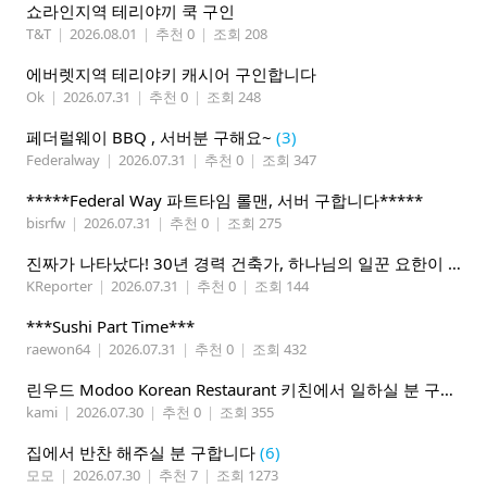
쇼라인지역 테리야끼 쿡 구인
T&T
|
2026.08.01
|
추천 0
|
조회 208
에버렛지역 테리야키 캐시어 구인합니다
Ok
|
2026.07.31
|
추천 0
|
조회 248
페더럴웨이 BBQ , 서버분 구해요~
(3)
Federalway
|
2026.07.31
|
추천 0
|
조회 347
*****Federal Way 파트타임 롤맨, 서버 구합니다*****
bisrfw
|
2026.07.31
|
추천 0
|
조회 275
진짜가 나타났다! 30년 경력 건축가, 하나님의 일꾼 요한이 책임 시공합니다.
KReporter
|
2026.07.31
|
추천 0
|
조회 144
***Sushi Part Time***
raewon64
|
2026.07.31
|
추천 0
|
조회 432
린우드 Modoo Korean Restaurant 키친에서 일하실 분 구합니다
kami
|
2026.07.30
|
추천 0
|
조회 355
집에서 반찬 해주실 분 구합니다
(6)
모모
|
2026.07.30
|
추천 7
|
조회 1273