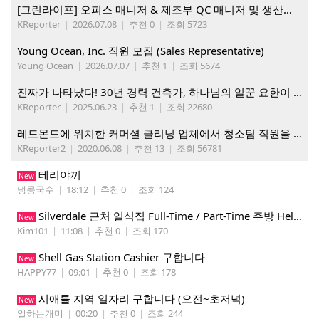
[그린라이프] 오피스 매니저 & 제조부 QC 매니저 및 생산직, 웨어하우스 직원 모집
KReporter
|
2026.07.08
|
추천 0
|
조회 5723
Young Ocean, Inc. 직원 모집 (Sales Representative)
Young Ocean
|
2026.07.07
|
추천 1
|
조회 5674
진짜가 나타났다! 30년 경력 건축가, 하나님의 일꾼 요한이 책임 시공합니다.
KReporter
|
2025.06.23
|
추천 1
|
조회 22680
레드몬드에 위치한 커머셜 클리닝 업체에서 청소팀 직원을 모집합니다.
KReporter2
|
2020.06.08
|
추천 13
|
조회 56781
테리야끼
New
냉콩국수
|
18:12
|
추천 0
|
조회 124
Silverdale 근처 일식집 Full-Time / Part-Time 주방 Helper 구합니다.
New
Kim101
|
11:08
|
추천 0
|
조회 170
Shell Gas Station Cashier 구합니다
New
HAPPY77
|
09:01
|
추천 0
|
조회 178
시애틀 지역 일자리 구합니다 (오전~초저녁)
New
일하는개미
|
00:20
|
추천 0
|
조회 244