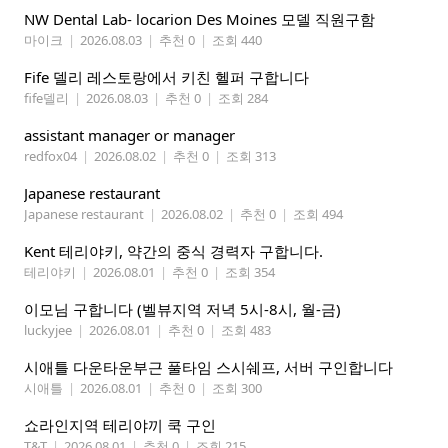
NW Dental Lab- locarion Des Moines 모델 직원구함
마이크
|
2026.08.03
|
추천 0
|
조회 440
Fife 델리 레스토랑에서 키친 헬퍼 구합니다
fife델리
|
2026.08.03
|
추천 0
|
조회 284
assistant manager or manager
redfox04
|
2026.08.02
|
추천 0
|
조회 313
Japanese restaurant
Japanese restaurant
|
2026.08.02
|
추천 0
|
조회 494
Kent 테리야키, 약간의 중식 경력자 구합니다.
테리야키
|
2026.08.01
|
추천 0
|
조회 354
이모님 구합니다 (벨뷰지역 저녁 5시-8시, 월-금)
luckyjee
|
2026.08.01
|
추천 0
|
조회 483
시애틀 다운타운부근 풀타임 스시쉐프, 서버 구인합니다
시애틀
|
2026.08.01
|
추천 0
|
조회 300
쇼라인지역 테리야끼 쿡 구인
T&T
|
2026.08.01
|
추천 0
|
조회 215