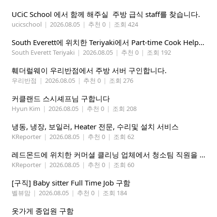
UCiC School 에서 함께 해주실 주방 급식 staff를 찾습니다.
ucicschool
|
2026.08.05
|
추천 0
|
조회 424
South Everett에 위치한 Teriyaki에서 Part-time Cook Helper 구합니다. Mon-Sat, 4:00 pm-8:30 pm
South Everett Teriyaki
|
2026.08.05
|
추천 0
|
조회 192
훼더럴웨이 우리반점에서 주방 서버 구인합니다.
우리반점
|
2026.08.05
|
추천 0
|
조회 276
커클랜드 스시셰프님 구합니다
Hyun Kim
|
2026.08.05
|
추천 0
|
조회 208
냉동, 냉장, 보일러, Heater 전문, 수리및 설치 서비스
KReporter
|
2026.08.05
|
추천 0
|
조회 62
레드몬드에 위치한 커머셜 클리닝 업체에서 청소팀 직원을 모집합니다.
KReporter
|
2026.08.05
|
추천 0
|
조회 60
[구직] Baby sitter Full Time Job 구함
벨뷰맘
|
2026.08.05
|
추천 0
|
조회 184
옷가게 종업원 구함