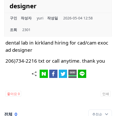
designer
구인
작성자
yuri
작성일
2026-05-04 12:58
조회
2301
dental lab in kirkland hiring for cad/cam exoc
ad designer
206)734-2216 txt or call anytime. thank you
좋아요
0
인쇄
전체
0