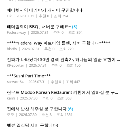
에버렛지역 테리야키 캐시어 구인합니다
Ok
|
2026.07.31
|
추천 0
|
조회 254
페더럴웨이 BBQ , 서버분 구해요~
(3)
Federalway
|
2026.07.31
|
추천 0
|
조회 394
*****Federal Way 파트타임 롤맨, 서버 구합니다*****
bisrfw
|
2026.07.31
|
추천 0
|
조회 279
진짜가 나타났다! 30년 경력 건축가, 하나님의 일꾼 요한이 책임 시공합니다.
KReporter
|
2026.07.31
|
추천 0
|
조회 156
***Sushi Part Time***
raewon64
|
2026.07.31
|
추천 0
|
조회 447
린우드 Modoo Korean Restaurant 키친에서 일하실 분 구합니다
kami
|
2026.07.30
|
추천 0
|
조회 363
집에서 반찬 해주실 분 구합니다
(6)
모모
|
2026.07.30
|
추천 8
|
조회 1351
벨뷰 일식당 서버 구합니다!