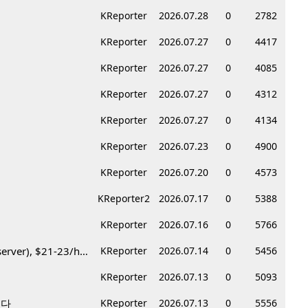
KReporter
2026.07.28
0
2782
KReporter
2026.07.27
0
4417
KReporter
2026.07.27
0
4085
KReporter
2026.07.27
0
4312
KReporter
2026.07.27
0
4134
KReporter
2026.07.23
0
4900
KReporter
2026.07.20
0
4573
KReporter2
2026.07.17
0
5388
KReporter
2026.07.16
0
5766
Korean BBQ 레스토랑 서버 & 호스트 구합니다 – Federal Way & Tacoma $45-$60/hr (server), $21-23/hr (Host)
KReporter
2026.07.14
0
5456
KReporter
2026.07.13
0
5093
니다
KReporter
2026.07.13
0
5556