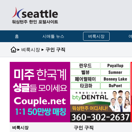
홈
시애틀 뉴스
벼룩시장
여
▸
▸
벼룩시장
구인 구직
구인 구직
벼룩시장