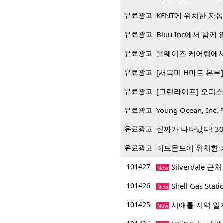
유료광고
KENT에 위치한 자
유료광고
Bluu Inc에서 함께 일
유료광고
올웨이즈 케어링에서
유료광고
[서북미 H마트 본부] 재
유료광고
[그린라이프] 오피스
유료광고
Young Ocean, Inc.
유료광고
진짜가 나타났다! 3
유료광고
레드몬드에 위치한 
101427
Silverdale 근
New
101426
Shell Gas Sta
New
101425
시애틀 지역 일
New