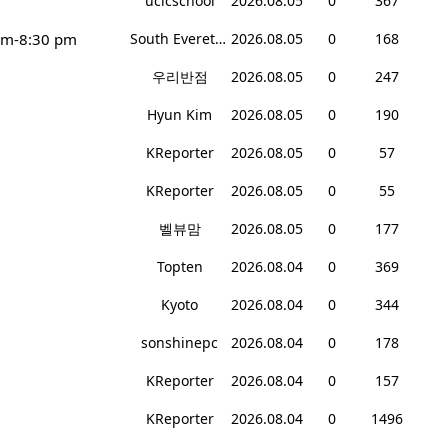
ucicschool
2026.08.05
0
367
pm-8:30 pm
South Everett Teriyaki
2026.08.05
0
168
우리반점
2026.08.05
0
247
Hyun Kim
2026.08.05
0
190
KReporter
2026.08.05
0
57
KReporter
2026.08.05
0
55
벨뷰맘
2026.08.05
0
177
Topten
2026.08.04
0
369
Kyoto
2026.08.04
0
344
sonshinepc
2026.08.04
0
178
KReporter
2026.08.04
0
157
KReporter
2026.08.04
0
1496