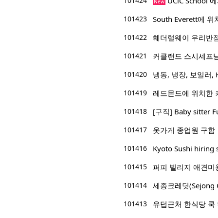
101424
UCiC Schoo
New
101423
South Everett에 위
101422
훼더럴웨이 우리반점
101421
커클랜드 스시셰프
101420
냉동, 냉장, 보일러, 
101419
레드몬드에 위치한 
101418
[구직] Baby sitter F
101417
옷가게 종업원 구함
101416
Kyoto Sushi hiring 
101415
퍼피 빌리지 애견미
101414
세종크레딧(Sejong 
101413
유덥근처 한식당 쿡