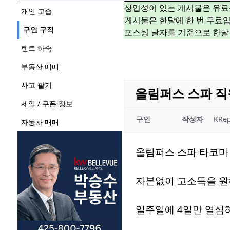
상업성이 있는 게시물은 유료
개인 교습
게시물은 한달에 한 번 무료입
구인 구직
포스팅 날자를 기준으로 한달
렌트 하숙
부동산 매매
사고 팔기
올림퍼스 스파 직
세일 / 쿠폰 정보
구인
작성자
KRep
자동차 매매
올림퍼스 스파 타코마
자본없이 고소득을 원
일주일에 4일만 열심히