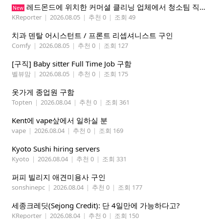
레드몬드에 위치한 커머셜 클리닝 업체에서 청소팀 직원을 모집합니다.
New
KReporter
|
2026.08.05
|
추천 0
|
조회 49
치과 덴탈 어시스턴트 / 프론트 리셉셔니스트 구인
Comfy
|
2026.08.05
|
추천 0
|
조회 127
[구직] Baby sitter Full Time Job 구함
벨뷰맘
|
2026.08.05
|
추천 0
|
조회 175
옷가게 종업원 구함
Topten
|
2026.08.04
|
추천 0
|
조회 361
Kent에 vape샆에서 일하실 분
vape
|
2026.08.04
|
추천 0
|
조회 169
Kyoto Sushi hiring servers
Kyoto
|
2026.08.04
|
추천 0
|
조회 331
퍼피 빌리지 애견미용사 구인
sonshinepc
|
2026.08.04
|
추천 0
|
조회 177
세종크레딧(Sejong Credit): 단 4일만에 가능하다고?
KReporter
|
2026.08.04
|
추천 0
|
조회 150