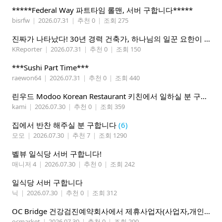
*****Federal Way 파트타임 롤맨, 서버 구합니다*****
bisrfw
|
2026.07.31
|
추천 0
|
조회 275
진짜가 나타났다! 30년 경력 건축가, 하나님의 일꾼 요한이 책임 시공합니다.
KReporter
|
2026.07.31
|
추천 0
|
조회 150
***Sushi Part Time***
raewon64
|
2026.07.31
|
추천 0
|
조회 440
린우드 Modoo Korean Restaurant 키친에서 일하실 분 구합니다
kami
|
2026.07.30
|
추천 0
|
조회 359
집에서 반찬 해주실 분 구합니다
(6)
모모
|
2026.07.30
|
추천 7
|
조회 1290
벨뷰 일식당 서버 구합니다!
매니저 4
|
2026.07.30
|
추천 0
|
조회 242
일식당 서버 구합니다
닉
|
2026.07.30
|
추천 0
|
조회 312
OC Bridge 건강검진예약회사에서 제휴사업자(사업자,개인)모집 (재택근무)
ocmarket
|
2026.07.30
|
추천 0
|
조회 200