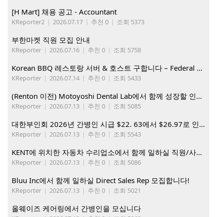
[H Mart] 채용 공고 - Accountant
KReporter2
|
2026.07.17
|
추천 0
|
조회 5373
부한마켓 직원 모집 안내
KReporter
|
2026.07.16
|
추천 0
|
조회 5758
Korean BBQ 레스토랑 서버 & 호스트 구합니다 – Federal Way & Tacoma $45-$60/hr (server), $21-23/hr (Host)
KReporter
|
2026.07.14
|
추천 0
|
조회 5433
(Renton 이전) Motoyoshi Dental Lab에서 함께 성장할 인재를 모십니다.
KReporter
|
2026.07.13
|
추천 0
|
조회 5085
대한부인회 2026년 간병인 시급 $22. 63에서 $26.97로 인상. 지금 간병인들을 모집합니다
KReporter
|
2026.07.13
|
추천 0
|
조회 5543
KENT에 위치한 자동차 수리업소에서 함께 일하실 직원/사무직원 구합니다.
KReporter
|
2026.07.13
|
추천 0
|
조회 5086
Bluu Inc에서 함께 일하실 Direct Sales Rep 모집합니다!
KReporter
|
2026.07.13
|
추천 0
|
조회 5021
올웨이즈 케어링에서 간병인을 모십니다