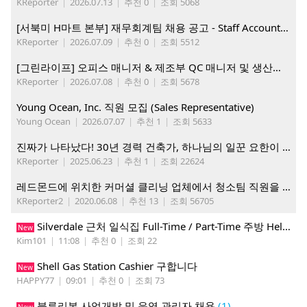
KReporter
|
2026.07.13
|
추천 0
|
조회 5068
[서북미 H마트 본부] 재무회계팀 채용 공고 - Staff Accountant
KReporter
|
2026.07.09
|
추천 0
|
조회 5512
[그린라이프] 오피스 매니저 & 제조부 QC 매니저 및 생산직, 웨어하우스 직원 모집
KReporter
|
2026.07.08
|
추천 0
|
조회 5678
Young Ocean, Inc. 직원 모집 (Sales Representative)
Young Ocean
|
2026.07.07
|
추천 1
|
조회 5633
진짜가 나타났다! 30년 경력 건축가, 하나님의 일꾼 요한이 책임 시공합니다.
KReporter
|
2025.06.23
|
추천 1
|
조회 22624
레드몬드에 위치한 커머셜 클리닝 업체에서 청소팀 직원을 모집합니다.
KReporter2
|
2020.06.08
|
추천 13
|
조회 56705
Silverdale 근처 일식집 Full-Time / Part-Time 주방 Helper 구합니다.
New
Kim101
|
11:08
|
추천 0
|
조회 22
Shell Gas Station Cashier 구합니다
New
HAPPY77
|
09:01
|
추천 0
|
조회 73
블루리본 사업개발 및 운영 관리자 채용
(1)