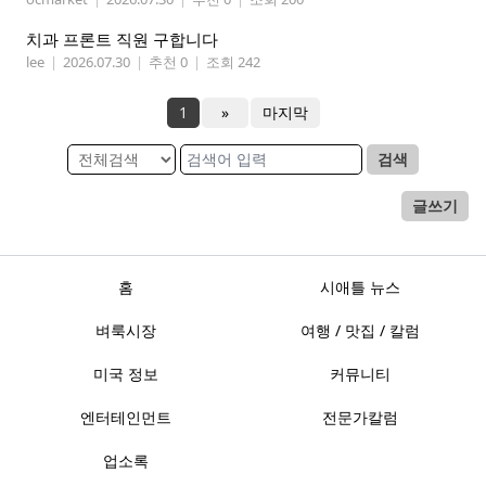
치과 프론트 직원 구합니다
lee
|
2026.07.30
|
추천 0
|
조회 242
1
»
마지막
검색
글쓰기
홈
시애틀 뉴스
벼룩시장
여행 / 맛집 / 칼럼
미국 정보
커뮤니티
엔터테인먼트
전문가칼럼
업소록