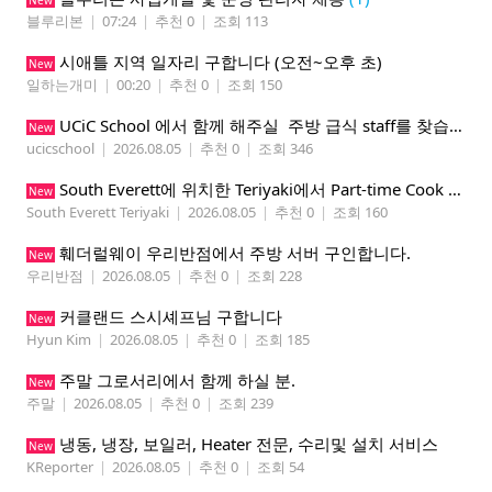
New
블루리본
|
07:24
|
추천 0
|
조회 113
시애틀 지역 일자리 구합니다 (오전~오후 초)
New
일하는개미
|
00:20
|
추천 0
|
조회 150
UCiC School 에서 함께 해주실 주방 급식 staff를 찾습니다.
New
ucicschool
|
2026.08.05
|
추천 0
|
조회 346
South Everett에 위치한 Teriyaki에서 Part-time Cook Helper 구합니다. Mon-Sat, 4:00 pm-8:30 pm
New
South Everett Teriyaki
|
2026.08.05
|
추천 0
|
조회 160
훼더럴웨이 우리반점에서 주방 서버 구인합니다.
New
우리반점
|
2026.08.05
|
추천 0
|
조회 228
커클랜드 스시셰프님 구합니다
New
Hyun Kim
|
2026.08.05
|
추천 0
|
조회 185
주말 그로서리에서 함께 하실 분.
New
주말
|
2026.08.05
|
추천 0
|
조회 239
냉동, 냉장, 보일러, Heater 전문, 수리및 설치 서비스
New
KReporter
|
2026.08.05
|
추천 0
|
조회 54