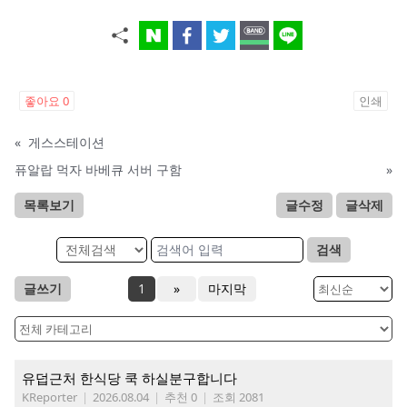
좋아요
0
인쇄
«
게스스테이션
퓨알랍 먹자 바베큐 서버 구함
»
목록보기
글수정
글삭제
검색
글쓰기
1
»
마지막
유덥근처 한식당 쿡 하실분구합니다
KReporter
|
2026.08.04
|
추천 0
|
조회 2081