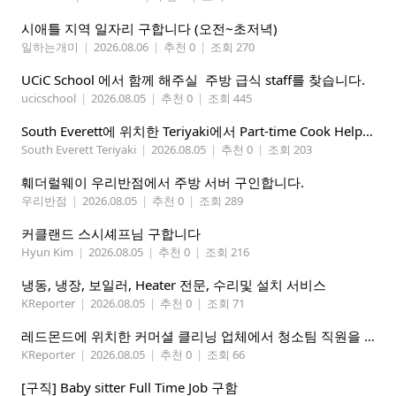
시애틀 지역 일자리 구합니다 (오전~초저녁)
일하는개미
|
2026.08.06
|
추천 0
|
조회 270
UCiC School 에서 함께 해주실 주방 급식 staff를 찾습니다.
ucicschool
|
2026.08.05
|
추천 0
|
조회 445
South Everett에 위치한 Teriyaki에서 Part-time Cook Helper 구합니다. Mon-Sat, 4:00 pm-8:30 pm
South Everett Teriyaki
|
2026.08.05
|
추천 0
|
조회 203
훼더럴웨이 우리반점에서 주방 서버 구인합니다.
우리반점
|
2026.08.05
|
추천 0
|
조회 289
커클랜드 스시셰프님 구합니다
Hyun Kim
|
2026.08.05
|
추천 0
|
조회 216
냉동, 냉장, 보일러, Heater 전문, 수리및 설치 서비스
KReporter
|
2026.08.05
|
추천 0
|
조회 71
레드몬드에 위치한 커머셜 클리닝 업체에서 청소팀 직원을 모집합니다.
KReporter
|
2026.08.05
|
추천 0
|
조회 66
[구직] Baby sitter Full Time Job 구함