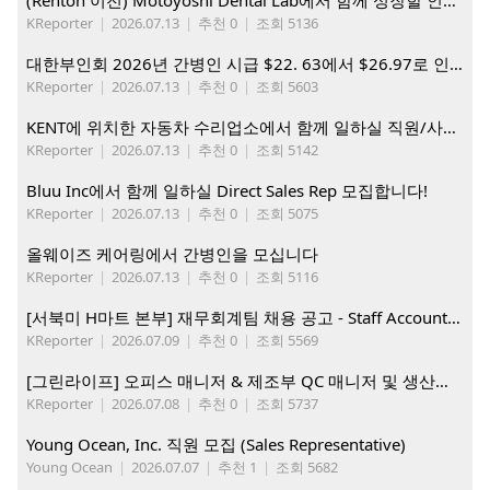
(Renton 이전) Motoyoshi Dental Lab에서 함께 성장할 인재를 모십니다.
KReporter
|
2026.07.13
|
추천 0
|
조회 5136
대한부인회 2026년 간병인 시급 $22. 63에서 $26.97로 인상. 지금 간병인들을 모집합니다
KReporter
|
2026.07.13
|
추천 0
|
조회 5603
KENT에 위치한 자동차 수리업소에서 함께 일하실 직원/사무직원 구합니다.
KReporter
|
2026.07.13
|
추천 0
|
조회 5142
Bluu Inc에서 함께 일하실 Direct Sales Rep 모집합니다!
KReporter
|
2026.07.13
|
추천 0
|
조회 5075
올웨이즈 케어링에서 간병인을 모십니다
KReporter
|
2026.07.13
|
추천 0
|
조회 5116
[서북미 H마트 본부] 재무회계팀 채용 공고 - Staff Accountant
KReporter
|
2026.07.09
|
추천 0
|
조회 5569
[그린라이프] 오피스 매니저 & 제조부 QC 매니저 및 생산직, 웨어하우스 직원 모집
KReporter
|
2026.07.08
|
추천 0
|
조회 5737
Young Ocean, Inc. 직원 모집 (Sales Representative)
Young Ocean
|
2026.07.07
|
추천 1
|
조회 5682