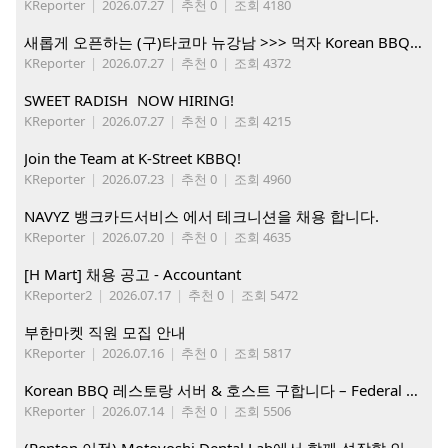
KReporter
|
2026.07.27
|
추천 0
|
조회 4180
새롭게 오픈하는 (구)타코마 뉴강남 >>> 먹자 Korean BBQ 구인중
KReporter
|
2026.07.27
|
추천 0
|
조회 4372
SWEET RADISH NOW HIRING!
KReporter
|
2026.07.27
|
추천 0
|
조회 4215
Join the Team at K-Street KBBQ!
KReporter
|
2026.07.23
|
추천 0
|
조회 4960
NAVYZ 뱅크카드서비스 에서 테크니션을 채용 합니다.
KReporter
|
2026.07.20
|
추천 0
|
조회 4635
[H Mart] 채용 공고 - Accountant
KReporter2
|
2026.07.17
|
추천 0
|
조회 5472
부한마켓 직원 모집 안내
KReporter
|
2026.07.16
|
추천 0
|
조회 5817
Korean BBQ 레스토랑 서버 & 호스트 구합니다 – Federal Way & Tacoma $45-$60/hr (server), $21-23/hr (Host)
KReporter
|
2026.07.14
|
추천 0
|
조회 5506