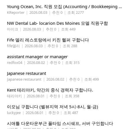
Young Ocean, Inc. 직원 모집 (Accounting / Bookkeeping 분야)
KReporter
|
2026.08.03
|
추천 0
|
조회 2277
NW Dental Lab- locarion Des Moines 모델 직원구함
마이크
|
2026.08.03
|
추천 0
|
조회 449
Fife 델리 레스토랑에서 키친 헬퍼 구합니다
fife델리
|
2026.08.03
|
추천 0
|
조회 288
assistant manager or manager
redfox04
|
2026.08.02
|
추천 0
|
조회 315
Japanese restaurant
Japanese restaurant
|
2026.08.02
|
추천 0
|
조회 499
Kent 테리야키, 약간의 중식 경력자 구합니다.
테리야키
|
2026.08.01
|
추천 0
|
조회 358
이모님 구합니다 (벨뷰지역 저녁 5시-8시, 월-금)
luckyjee
|
2026.08.01
|
추천 0
|
조회 487
시애틀 다운타운부근 풀타임 스시쉐프, 서버 구인합니다