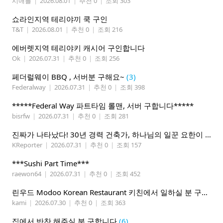
시애틀
|
2026.08.01
|
추천 0
|
조회 303
쇼라인지역 테리야끼 쿡 구인
T&T
|
2026.08.01
|
추천 0
|
조회 216
에버렛지역 테리야키 캐시어 구인합니다
Ok
|
2026.07.31
|
추천 0
|
조회 256
페더럴웨이 BBQ , 서버분 구해요~
(3)
Federalway
|
2026.07.31
|
추천 0
|
조회 398
*****Federal Way 파트타임 롤맨, 서버 구합니다*****
bisrfw
|
2026.07.31
|
추천 0
|
조회 281
진짜가 나타났다! 30년 경력 건축가, 하나님의 일꾼 요한이 책임 시공합니다.
KReporter
|
2026.07.31
|
추천 0
|
조회 157
***Sushi Part Time***
raewon64
|
2026.07.31
|
추천 0
|
조회 452
린우드 Modoo Korean Restaurant 키친에서 일하실 분 구합니다
kami
|
2026.07.30
|
추천 0
|
조회 363
집에서 반찬 해주실 분 구합니다
(6)