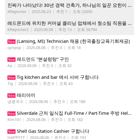
진짜가 나타났다! 30년 경력 건축가, 하나님의 일꾼 요한이 책임 시공합니다.
KReporter
|
2025.06.23
|
추천 1
|
조회 22695
레드몬드에 위치한 커머셜 클리닝 업체에서 청소팀 직원을 모집합니다.
KReporter2
|
2020.06.08
|
추천 13
|
조회 56794
(Lansing, MI) Technician 채용 (한국출장교육기회제공)
New
cpnpsp
|
2026.08.06
|
추천 0
|
조회 18
레드먼드 “본설렁탕” 구인
New
Aa
|
2026.08.06
|
추천 0
|
조회 42
Tig kitchen and bar 에서 서버 구합니다
New
Tig
|
2026.08.06
|
추천 0
|
조회 43
테리야끼
New
냉콩국수
|
2026.08.06
|
추천 0
|
조회 188
Silverdale 근처 일식집 Full-Time / Part-Time 주방 Helper 구합니다.
New
Kim101
|
2026.08.06
|
추천 0
|
조회 182
Shell Gas Station Cashier 구합니다
New
HAPPY77
|
2026.08.06
|
추천 0
|
조회 191