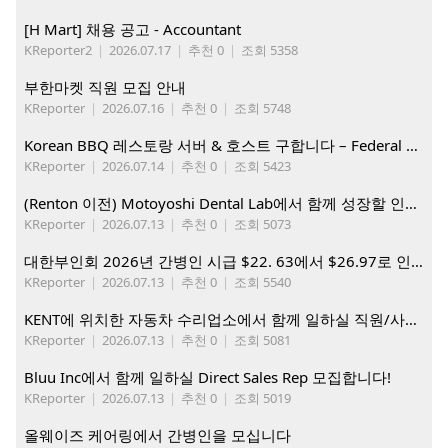
[H Mart] 채용 공고 - Accountant
KReporter2
|
2026.07.17
|
추천 0
|
조회 5358
부한마켓 직원 모집 안내
KReporter
|
2026.07.16
|
추천 0
|
조회 5748
Korean BBQ 레스토랑 서버 & 호스트 구합니다 – Federal Way & Tacoma $45-$60/hr (server), $21-23/hr (Host)
KReporter
|
2026.07.14
|
추천 0
|
조회 5423
(Renton 이전) Motoyoshi Dental Lab에서 함께 성장할 인재를 모십니다.
KReporter
|
2026.07.13
|
추천 0
|
조회 5073
대한부인회 2026년 간병인 시급 $22. 63에서 $26.97로 인상. 지금 간병인들을 모집합니다
KReporter
|
2026.07.13
|
추천 0
|
조회 5540
KENT에 위치한 자동차 수리업소에서 함께 일하실 직원/사무직원 구합니다.
KReporter
|
2026.07.13
|
추천 0
|
조회 5081
Bluu Inc에서 함께 일하실 Direct Sales Rep 모집합니다!
KReporter
|
2026.07.13
|
추천 0
|
조회 5019
올웨이즈 케어링에서 간병인을 모십니다