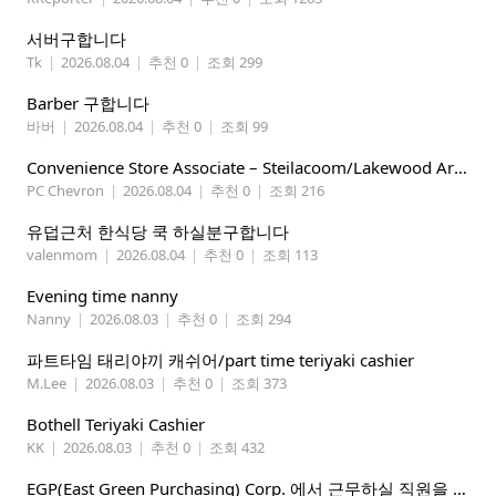
서버구합니다
Tk
|
2026.08.04
|
추천 0
|
조회 299
Barber 구합니다
바버
|
2026.08.04
|
추천 0
|
조회 99
Convenience Store Associate – Steilacoom/Lakewood Area, $19 -$21/hr
PC Chevron
|
2026.08.04
|
추천 0
|
조회 216
유덥근처 한식당 쿡 하실분구합니다
valenmom
|
2026.08.04
|
추천 0
|
조회 113
Evening time nanny
Nanny
|
2026.08.03
|
추천 0
|
조회 294
파트타임 태리야끼 캐쉬어/part time teriyaki cashier
M.Lee
|
2026.08.03
|
추천 0
|
조회 373
Bothell Teriyaki Cashier
KK
|
2026.08.03
|
추천 0
|
조회 432
EGP(East Green Purchasing) Corp. 에서 근무하실 직원을 아래와 같이 모집합니다.