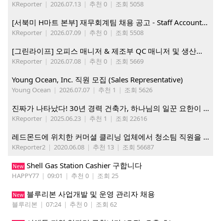
KReporter
|
2026.07.13
|
추천 0
|
조회 5058
[서북미 H마트 본부] 재무회계팀 채용 공고 - Staff Accountant
KReporter
|
2026.07.09
|
추천 0
|
조회 5508
[그린라이프] 오피스 매니저 & 제조부 QC 매니저 및 생산직, 웨어하우스 직원 모집
KReporter
|
2026.07.08
|
추천 0
|
조회 5669
Young Ocean, Inc. 직원 모집 (Sales Representative)
Young Ocean
|
2026.07.07
|
추천 1
|
조회 5626
진짜가 나타났다! 30년 경력 건축가, 하나님의 일꾼 요한이 책임 시공합니다.
KReporter
|
2025.06.23
|
추천 1
|
조회 22616
레드몬드에 위치한 커머셜 클리닝 업체에서 청소팀 직원을 모집합니다.
KReporter2
|
2020.06.08
|
추천 13
|
조회 56687
Shell Gas Station Cashier 구합니다
New
HAPPY77
|
09:01
|
추천 0
|
조회 25
블루리본 사업개발 및 운영 관리자 채용
New
블루리본
|
07:24
|
추천 0
|
조회 62