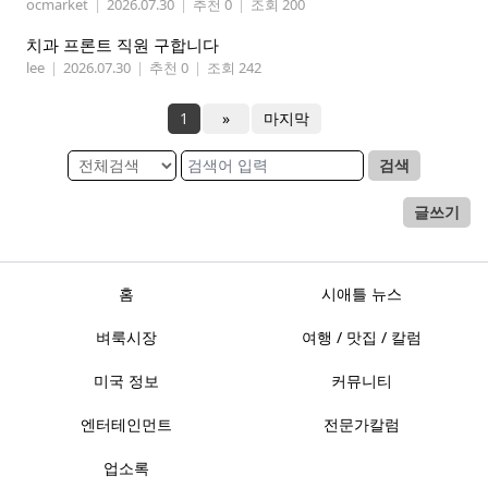
ocmarket
|
2026.07.30
|
추천 0
|
조회 200
치과 프론트 직원 구합니다
lee
|
2026.07.30
|
추천 0
|
조회 242
1
»
마지막
검색
글쓰기
홈
시애틀 뉴스
벼룩시장
여행 / 맛집 / 칼럼
미국 정보
커뮤니티
엔터테인먼트
전문가칼럼
업소록