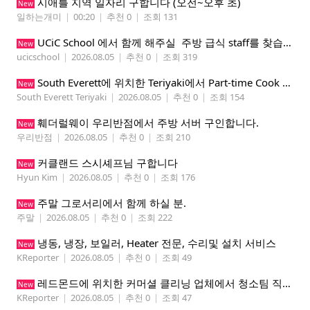
시애틀 지역 일자리 구합니다 (오전~오후 초)
New
일하는개미
|
00:20
|
추천 0
|
조회 131
UCiC School 에서 함께 해주실 주방 급식 staff를 찾습니다.
New
ucicschool
|
2026.08.05
|
추천 0
|
조회 319
South Everett에 위치한 Teriyaki에서 Part-time Cook Helper 구합니다. Mon-Sat, 4:00 pm-8:30 pm
New
South Everett Teriyaki
|
2026.08.05
|
추천 0
|
조회 154
훼더럴웨이 우리반점에서 주방 서버 구인합니다.
New
우리반점
|
2026.08.05
|
추천 0
|
조회 210
커클랜드 스시셰프님 구합니다
New
Hyun Kim
|
2026.08.05
|
추천 0
|
조회 176
주말 그로서리에서 함께 하실 분.
New
주말
|
2026.08.05
|
추천 0
|
조회 222
냉동, 냉장, 보일러, Heater 전문, 수리및 설치 서비스
New
KReporter
|
2026.08.05
|
추천 0
|
조회 49
레드몬드에 위치한 커머셜 클리닝 업체에서 청소팀 직원을 모집합니다.
New
KReporter
|
2026.08.05
|
추천 0
|
조회 47