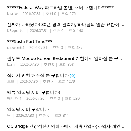
*****Federal Way 파트타임 롤맨, 서버 구합니다*****
bisrfw
|
2026.07.31
|
추천 0
|
조회 275
진짜가 나타났다! 30년 경력 건축가, 하나님의 일꾼 요한이 책임 시공합니다.
KReporter
|
2026.07.31
|
추천 0
|
조회 148
***Sushi Part Time***
raewon64
|
2026.07.31
|
추천 0
|
조회 437
린우드 Modoo Korean Restaurant 키친에서 일하실 분 구합니다
kami
|
2026.07.30
|
추천 0
|
조회 358
집에서 반찬 해주실 분 구합니다
(6)
모모
|
2026.07.30
|
추천 7
|
조회 1279
벨뷰 일식당 서버 구합니다!
매니저 4
|
2026.07.30
|
추천 0
|
조회 239
일식당 서버 구합니다
닉
|
2026.07.30
|
추천 0
|
조회 311
OC Bridge 건강검진예약회사에서 제휴사업자(사업자,개인)모집 (재택근무)