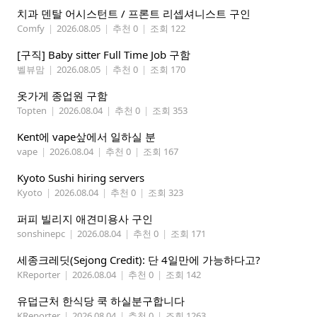
치과 덴탈 어시스턴트 / 프론트 리셉셔니스트 구인
Comfy
|
2026.08.05
|
추천 0
|
조회 122
[구직] Baby sitter Full Time Job 구함
벨뷰맘
|
2026.08.05
|
추천 0
|
조회 170
옷가게 종업원 구함
Topten
|
2026.08.04
|
추천 0
|
조회 353
Kent에 vape샆에서 일하실 분
vape
|
2026.08.04
|
추천 0
|
조회 167
Kyoto Sushi hiring servers
Kyoto
|
2026.08.04
|
추천 0
|
조회 323
퍼피 빌리지 애견미용사 구인
sonshinepc
|
2026.08.04
|
추천 0
|
조회 171
세종크레딧(Sejong Credit): 단 4일만에 가능하다고?
KReporter
|
2026.08.04
|
추천 0
|
조회 142
유덥근처 한식당 쿡 하실분구합니다
KReporter
|
2026.08.04
|
추천 0
|
조회 1263