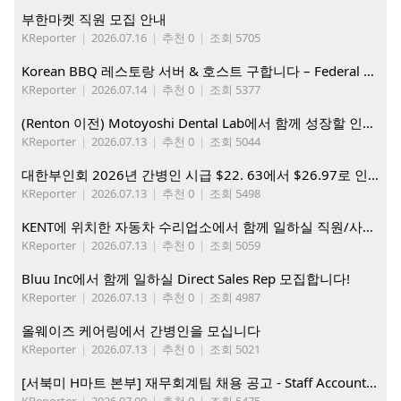
부한마켓 직원 모집 안내
KReporter
|
2026.07.16
|
추천 0
|
조회 5705
Korean BBQ 레스토랑 서버 & 호스트 구합니다 – Federal Way & Tacoma $45-$60/hr (server), $21-23/hr (Host)
KReporter
|
2026.07.14
|
추천 0
|
조회 5377
(Renton 이전) Motoyoshi Dental Lab에서 함께 성장할 인재를 모십니다.
KReporter
|
2026.07.13
|
추천 0
|
조회 5044
대한부인회 2026년 간병인 시급 $22. 63에서 $26.97로 인상. 지금 간병인들을 모집합니다
KReporter
|
2026.07.13
|
추천 0
|
조회 5498
KENT에 위치한 자동차 수리업소에서 함께 일하실 직원/사무직원 구합니다.
KReporter
|
2026.07.13
|
추천 0
|
조회 5059
Bluu Inc에서 함께 일하실 Direct Sales Rep 모집합니다!
KReporter
|
2026.07.13
|
추천 0
|
조회 4987
올웨이즈 케어링에서 간병인을 모십니다
KReporter
|
2026.07.13
|
추천 0
|
조회 5021
[서북미 H마트 본부] 재무회계팀 채용 공고 - Staff Accountant
KReporter
|
2026.07.09
|
추천 0
|
조회 5475