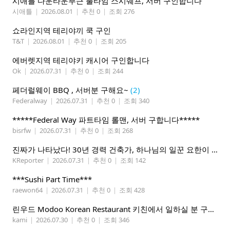
시애틀 다운타운부근 풀타임 스시쉐프, 서버 구인합니다
시애틀
|
2026.08.01
|
추천 0
|
조회 276
쇼라인지역 테리야끼 쿡 구인
T&T
|
2026.08.01
|
추천 0
|
조회 205
에버렛지역 테리야키 캐시어 구인합니다
Ok
|
2026.07.31
|
추천 0
|
조회 244
페더럴웨이 BBQ , 서버분 구해요~
(2)
Federalway
|
2026.07.31
|
추천 0
|
조회 340
*****Federal Way 파트타임 롤맨, 서버 구합니다*****
bisrfw
|
2026.07.31
|
추천 0
|
조회 268
진짜가 나타났다! 30년 경력 건축가, 하나님의 일꾼 요한이 책임 시공합니다.
KReporter
|
2026.07.31
|
추천 0
|
조회 142
***Sushi Part Time***
raewon64
|
2026.07.31
|
추천 0
|
조회 428
린우드 Modoo Korean Restaurant 키친에서 일하실 분 구합니다
kami
|
2026.07.30
|
추천 0
|
조회 346