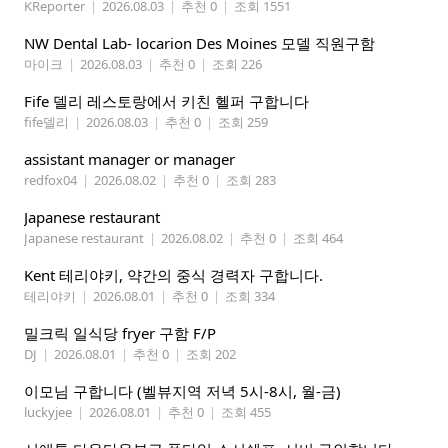
KReporter
|
2026.08.03
|
추천 0
|
조회 1551
NW Dental Lab- locarion Des Moines 모델 직원구함
마이크
|
2026.08.03
|
추천 0
|
조회 226
Fife 델리 레스토랑에서 키친 헬퍼 구합니다
fife델리
|
2026.08.03
|
추천 0
|
조회 259
assistant manager or manager
redfox04
|
2026.08.02
|
추천 0
|
조회 283
Japanese restaurant
Japanese restaurant
|
2026.08.02
|
추천 0
|
조회 464
Kent 테리야키, 약간의 중식 경력자 구합니다.
테리야키
|
2026.08.01
|
추천 0
|
조회 334
밀크릭 일식당 fryer 구함 F/P
DJ
|
2026.08.01
|
추천 0
|
조회 202
이모님 구합니다 (벨뷰지역 저녁 5시-8시, 월-금)
luckyjee
|
2026.08.01
|
추천 0
|
조회 455