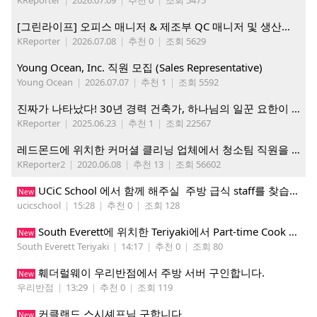
[그린라이프] 오피스 매니저 & 제조부 QC 매니저 및 생산직, 웨어하우스 직원 모집
KReporter
|
2026.07.08
|
추천 0
|
조회 5629
Young Ocean, Inc. 직원 모집 (Sales Representative)
Young Ocean
|
2026.07.07
|
추천 1
|
조회 5592
진짜가 나타났다! 30년 경력 건축가, 하나님의 일꾼 요한이 책임 시공합니다.
KReporter
|
2025.06.23
|
추천 1
|
조회 22567
레드몬드에 위치한 커머셜 클리닝 업체에서 청소팀 직원을 모집합니다.
KReporter2
|
2020.06.08
|
추천 13
|
조회 56602
UCiC School 에서 함께 해주실 주방 급식 staff를 찾습니다.
New
ucicschool
|
15:28
|
추천 0
|
조회 128
South Everett에 위치한 Teriyaki에서 Part-time Cook 구합니다. Mon-Sat, 4:00 pm-8:30 pm
New
South Everett Teriyaki
|
14:17
|
추천 0
|
조회 80
훼더럴웨이 우리반점에서 주방 서버 구인합니다.
New
우리반점
|
13:29
|
추천 0
|
조회 119
커클랜드 스시셰프님 구합니다
New