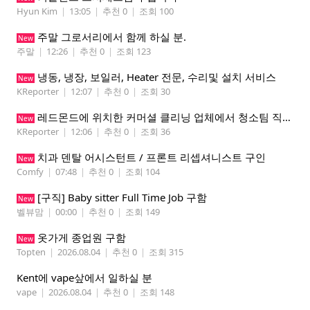
Hyun Kim
|
13:05
|
추천 0
|
조회 100
주말 그로서리에서 함께 하실 분.
New
주말
|
12:26
|
추천 0
|
조회 123
냉동, 냉장, 보일러, Heater 전문, 수리및 설치 서비스
New
KReporter
|
12:07
|
추천 0
|
조회 30
레드몬드에 위치한 커머셜 클리닝 업체에서 청소팀 직원을 모집합니다.
New
KReporter
|
12:06
|
추천 0
|
조회 36
치과 덴탈 어시스턴트 / 프론트 리셉셔니스트 구인
New
Comfy
|
07:48
|
추천 0
|
조회 104
[구직] Baby sitter Full Time Job 구함
New
벨뷰맘
|
00:00
|
추천 0
|
조회 149
옷가게 종업원 구함
New
Topten
|
2026.08.04
|
추천 0
|
조회 315
Kent에 vape샆에서 일하실 분
vape
|
2026.08.04
|
추천 0
|
조회 148