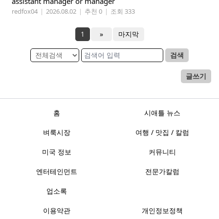
assistant manager or manager
redfox04
|
2026.08.02
|
추천 0
|
조회 333
1
»
마지막
검색
글쓰기
홈
시애틀 뉴스
벼룩시장
여행 / 맛집 / 칼럼
미국 정보
커뮤니티
엔터테인먼트
전문가칼럼
업소록
이용약관
개인정보정책