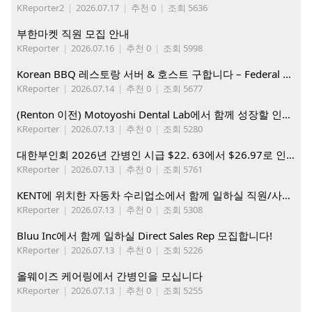
KReporter2
|
2026.07.17
|
추천 0
|
조회 5636
부한마켓 직원 모집 안내
KReporter
|
2026.07.16
|
추천 0
|
조회 5998
Korean BBQ 레스토랑 서버 & 호스트 구합니다 – Federal Way & Tacoma $45-$60/hr (server), $21-23/hr (Host)
KReporter
|
2026.07.14
|
추천 0
|
조회 5677
(Renton 이전) Motoyoshi Dental Lab에서 함께 성장할 인재를 모십니다.
KReporter
|
2026.07.13
|
추천 0
|
조회 5280
대한부인회 2026년 간병인 시급 $22. 63에서 $26.97로 인상. 지금 간병인들을 모집합니다
KReporter
|
2026.07.13
|
추천 0
|
조회 5761
KENT에 위치한 자동차 수리업소에서 함께 일하실 직원/사무직원 구합니다.
KReporter
|
2026.07.13
|
추천 0
|
조회 5308
Bluu Inc에서 함께 일하실 Direct Sales Rep 모집합니다!
KReporter
|
2026.07.13
|
추천 0
|
조회 5226
올웨이즈 케어링에서 간병인을 모십니다
KReporter
|
2026.07.13
|
추천 0
|
조회 5255