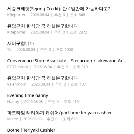
세종크레딧(Sejong Credit): 단 4일만에 가능하다고?
KReporter
|
2026.08.04
|
추천 0
|
조회 848
유덥근처 한식당 쿡 하실분구합니다
KReporter
|
2026.08.04
|
추천 0
|
조회 2872
서버구합니다
Tk
|
2026.08.04
|
추천 0
|
조회 1050
Convenience Store Associate – Steilacoom/Lakewood Area, $19 -$21/hr
PC Chevron
|
2026.08.04
|
추천 0
|
조회 310
유덥근처 한식당 쿡 하실분구합니다
valenmom
|
2026.08.04
|
추천 0
|
조회 137
Evening time nanny
Nanny
|
2026.08.03
|
추천 0
|
조회 419
파트타임 태리야끼 캐쉬어/part time teriyaki cashier
M.Lee
|
2026.08.03
|
추천 0
|
조회 620
Bothell Teriyaki Cashier