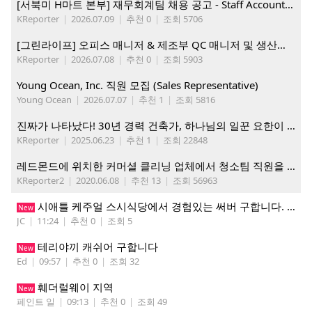
[서북미 H마트 본부] 재무회계팀 채용 공고 - Staff Accountant
KReporter
|
2026.07.09
|
추천 0
|
조회 5706
[그린라이프] 오피스 매니저 & 제조부 QC 매니저 및 생산직, 웨어하우스 직원 모집
KReporter
|
2026.07.08
|
추천 0
|
조회 5903
Young Ocean, Inc. 직원 모집 (Sales Representative)
Young Ocean
|
2026.07.07
|
추천 1
|
조회 5816
진짜가 나타났다! 30년 경력 건축가, 하나님의 일꾼 요한이 책임 시공합니다.
KReporter
|
2025.06.23
|
추천 1
|
조회 22848
레드몬드에 위치한 커머셜 클리닝 업체에서 청소팀 직원을 모집합니다.
KReporter2
|
2020.06.08
|
추천 13
|
조회 56963
시애틀 케주얼 스시식당에서 경험있는 써버 구합니다. 팁 200 이상
New
JC
|
11:24
|
추천 0
|
조회 5
테리야끼 캐쉬어 구합니다
New
Ed
|
09:57
|
추천 0
|
조회 32
훼더럴웨이 지역
New
페인트 일
|
09:13
|
추천 0
|
조회 49