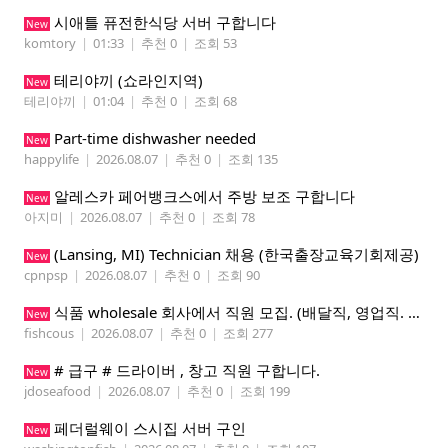
시애틀 퓨전한식당 서버 구합니다
New
komtory
|
01:33
|
추천 0
|
조회 53
테리야끼 (쇼라인지역)
New
테리야끼
|
01:04
|
추천 0
|
조회 68
Part-time dishwasher needed
New
happylife
|
2026.08.07
|
추천 0
|
조회 135
알레스카 페어뱅크스에서 주방 보조 구합니다
New
아지미
|
2026.08.07
|
추천 0
|
조회 78
(Lansing, MI) Technician 채용 (한국출장교육기회제공)
New
cpnpsp
|
2026.08.07
|
추천 0
|
조회 90
식품 wholesale 회사에서 직원 모집. (배달직, 영업직. 창고 관리직)
New
fishcous
|
2026.08.07
|
추천 0
|
조회 277
# 급구 # 드라이버 , 창고 직원 구합니다.
New
jdoseafood
|
2026.08.07
|
추천 0
|
조회 199
페더럴웨이 스시집 서버 구인
New