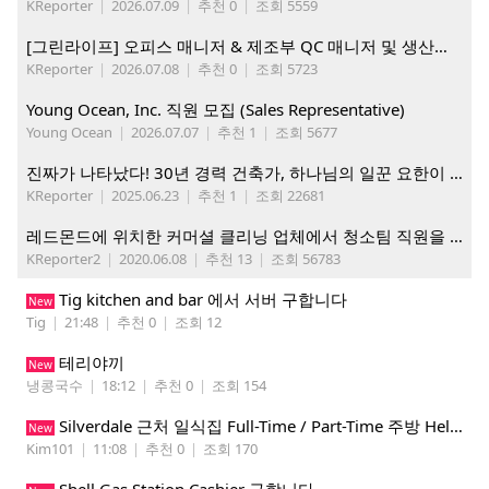
KReporter
|
2026.07.09
|
추천 0
|
조회 5559
[그린라이프] 오피스 매니저 & 제조부 QC 매니저 및 생산직, 웨어하우스 직원 모집
KReporter
|
2026.07.08
|
추천 0
|
조회 5723
Young Ocean, Inc. 직원 모집 (Sales Representative)
Young Ocean
|
2026.07.07
|
추천 1
|
조회 5677
진짜가 나타났다! 30년 경력 건축가, 하나님의 일꾼 요한이 책임 시공합니다.
KReporter
|
2025.06.23
|
추천 1
|
조회 22681
레드몬드에 위치한 커머셜 클리닝 업체에서 청소팀 직원을 모집합니다.
KReporter2
|
2020.06.08
|
추천 13
|
조회 56783
Tig kitchen and bar 에서 서버 구합니다
New
Tig
|
21:48
|
추천 0
|
조회 12
테리야끼
New
냉콩국수
|
18:12
|
추천 0
|
조회 154
Silverdale 근처 일식집 Full-Time / Part-Time 주방 Helper 구합니다.
New
Kim101
|
11:08
|
추천 0
|
조회 170