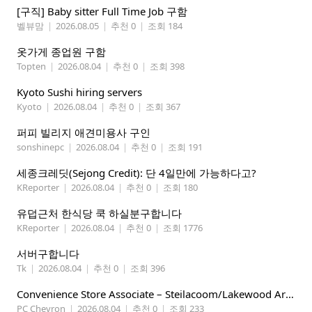
[구직] Baby sitter Full Time Job 구함
벨뷰맘
|
2026.08.05
|
추천 0
|
조회 184
옷가게 종업원 구함
Topten
|
2026.08.04
|
추천 0
|
조회 398
Kyoto Sushi hiring servers
Kyoto
|
2026.08.04
|
추천 0
|
조회 367
퍼피 빌리지 애견미용사 구인
sonshinepc
|
2026.08.04
|
추천 0
|
조회 191
세종크레딧(Sejong Credit): 단 4일만에 가능하다고?
KReporter
|
2026.08.04
|
추천 0
|
조회 180
유덥근처 한식당 쿡 하실분구합니다
KReporter
|
2026.08.04
|
추천 0
|
조회 1776
서버구합니다
Tk
|
2026.08.04
|
추천 0
|
조회 396
Convenience Store Associate – Steilacoom/Lakewood Area, $19 -$21/hr
PC Chevron
|
2026.08.04
|
추천 0
|
조회 233