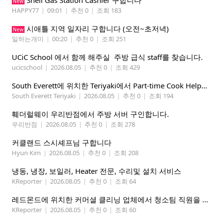
Shell Gas Station Cashier 구합니다
New
HAPPY77
|
09:01
|
추천 0
|
조회 183
시애틀 지역 일자리 구합니다 (오전~초저녁)
New
일하는개미
|
00:20
|
추천 0
|
조회 251
UCiC School 에서 함께 해주실 주방 급식 staff를 찾습니다.
ucicschool
|
2026.08.05
|
추천 0
|
조회 429
South Everett에 위치한 Teriyaki에서 Part-time Cook Helper 구합니다. Mon-Sat, 4:00 pm-8:30 pm
South Everett Teriyaki
|
2026.08.05
|
추천 0
|
조회 194
훼더럴웨이 우리반점에서 주방 서버 구인합니다.
우리반점
|
2026.08.05
|
추천 0
|
조회 278
커클랜드 스시셰프님 구합니다
Hyun Kim
|
2026.08.05
|
추천 0
|
조회 208
냉동, 냉장, 보일러, Heater 전문, 수리및 설치 서비스
KReporter
|
2026.08.05
|
추천 0
|
조회 64
레드몬드에 위치한 커머셜 클리닝 업체에서 청소팀 직원을 모집합니다.
KReporter
|
2026.08.05
|
추천 0
|
조회 60