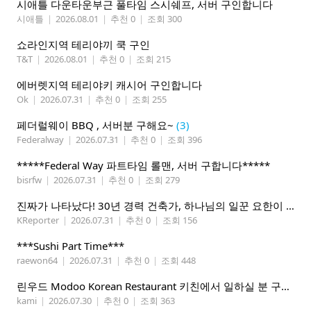
시애틀 다운타운부근 풀타임 스시쉐프, 서버 구인합니다
시애틀
|
2026.08.01
|
추천 0
|
조회 300
쇼라인지역 테리야끼 쿡 구인
T&T
|
2026.08.01
|
추천 0
|
조회 215
에버렛지역 테리야키 캐시어 구인합니다
Ok
|
2026.07.31
|
추천 0
|
조회 255
페더럴웨이 BBQ , 서버분 구해요~
(3)
Federalway
|
2026.07.31
|
추천 0
|
조회 396
*****Federal Way 파트타임 롤맨, 서버 구합니다*****
bisrfw
|
2026.07.31
|
추천 0
|
조회 279
진짜가 나타났다! 30년 경력 건축가, 하나님의 일꾼 요한이 책임 시공합니다.
KReporter
|
2026.07.31
|
추천 0
|
조회 156
***Sushi Part Time***
raewon64
|
2026.07.31
|
추천 0
|
조회 448
린우드 Modoo Korean Restaurant 키친에서 일하실 분 구합니다
kami
|
2026.07.30
|
추천 0
|
조회 363