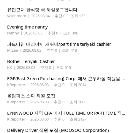
유덥근처 한식당 쿡 하실분구합니다
valenmom
|
2026.08.04
|
추천 0
|
조회 122
Evening time nanny
Nanny
|
2026.08.03
|
추천 0
|
조회 306
파트타임 태리야끼 캐쉬어/part time teriyaki cashier
M.Lee
|
2026.08.03
|
추천 0
|
조회 418
Bothell Teriyaki Cashier
KK
|
2026.08.03
|
추천 0
|
조회 515
EGP(East Green Purchasing) Corp. 에서 근무하실 직원을 아래와 같이 모집합니다.
KReporter
|
2026.08.03
|
추천 0
|
조회 2014
올림퍼스 스파 직원 모집
KReporter
|
2026.08.03
|
추천 0
|
조회 2000
LYNNWOOD 지역 CPA 에서 FULL TIME OR PART TIME 직원을 찾습니다
KReporter
|
2026.08.03
|
추천 0
|
조회 2127
Delivery Driver 직원 모집 (MOOSOO Corporation)