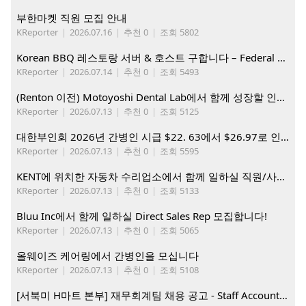
부한마켓 직원 모집 안내
KReporter
|
2026.07.16
|
추천 0
|
조회 5802
Korean BBQ 레스토랑 서버 & 호스트 구합니다 – Federal Way & Tacoma $45-$60/hr (server), $21-23/hr (Host)
KReporter
|
2026.07.14
|
추천 0
|
조회 5493
(Renton 이전) Motoyoshi Dental Lab에서 함께 성장할 인재를 모십니다.
KReporter
|
2026.07.13
|
추천 0
|
조회 5125
대한부인회 2026년 간병인 시급 $22. 63에서 $26.97로 인상. 지금 간병인들을 모집합니다
KReporter
|
2026.07.13
|
추천 0
|
조회 5595
KENT에 위치한 자동차 수리업소에서 함께 일하실 직원/사무직원 구합니다.
KReporter
|
2026.07.13
|
추천 0
|
조회 5133
Bluu Inc에서 함께 일하실 Direct Sales Rep 모집합니다!
KReporter
|
2026.07.13
|
추천 0
|
조회 5065
올웨이즈 케어링에서 간병인을 모십니다
KReporter
|
2026.07.13
|
추천 0
|
조회 5108
[서북미 H마트 본부] 재무회계팀 채용 공고 - Staff Accountant