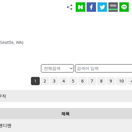
eattle, WA)
1
2
3
4
5
6
7
8
9
10
구직
제목
핸디맨