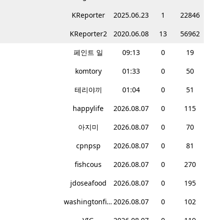
KReporter
2025.06.23
1
22846
KReporter2
2020.06.08
13
56962
페인트 일
09:13
0
19
komtory
01:33
0
50
테리야끼
01:04
0
51
happylife
2026.08.07
0
115
아지미
2026.08.07
0
70
cpnpsp
2026.08.07
0
81
fishcous
2026.08.07
0
270
jdoseafood
2026.08.07
0
195
washingtonfish
2026.08.07
0
102