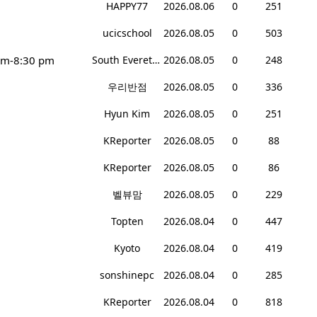
HAPPY77
2026.08.06
0
251
ucicschool
2026.08.05
0
503
pm-8:30 pm
South Everett Teriyaki
2026.08.05
0
248
우리반점
2026.08.05
0
336
Hyun Kim
2026.08.05
0
251
KReporter
2026.08.05
0
88
KReporter
2026.08.05
0
86
벨뷰맘
2026.08.05
0
229
Topten
2026.08.04
0
447
Kyoto
2026.08.04
0
419
sonshinepc
2026.08.04
0
285
KReporter
2026.08.04
0
818