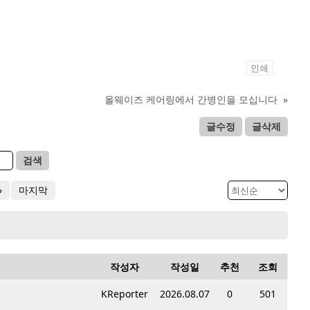
인쇄
올웨이즈 케어링에서 간병인을 모십니다
»
글수정
글삭제
검색
»
마지막
작성자
작성일
추천
조회
KReporter
2026.08.07
0
501