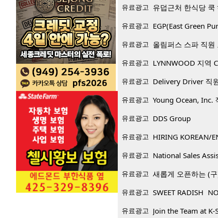
유료광고
유덥근처 한식당 쿡
유료광고
EGP(East Green
유료광고
올림퍼스 스파 직원
유료광고
LYNNWOOD 지역 CP
유료광고
Delivery Driver 
유료광고
Young Ocean, Inc
유료광고
DDS Group
유료광고
HIRING KOREAN/E
유료광고
National Sales Assi
유료광고
새롭게 오픈하는 (구)
유료광고
SWEET RADISH NO
유료광고
Join the Team at K-