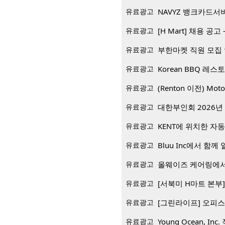
유료광고
NAVYZ 뱅크카드서
유료광고
[H Mart] 채용 공고 -
유료광고
부한마켓 직원 모집
유료광고
유료광고
(Renton 이전) Mo
유료광고
대한부인회 2026년 
유료광고
KENT에 위치한 자
유료광고
Bluu Inc에서 함께 일
유료광고
올웨이즈 케어링에서
유료광고
[서북미 H마트 본부] 재
유료광고
[그린라이프] 오피스
유료광고
Young Ocean, Inc.