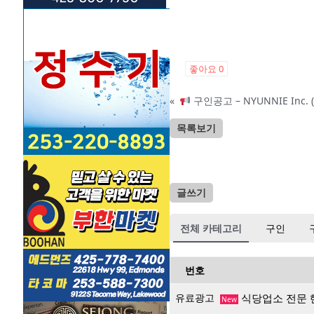
좋아요
0
«
구인공고 – NYUNNIE Inc. (S
목록보기
글쓰기
전체 카테고리
구인
번호
유료광고
식당업소 전문 
New