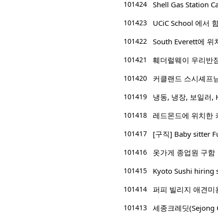
101424
Shell Gas Station
101423
UCiC School 에
101422
South Everett에 위
101421
훼더럴웨이 우리반점
101420
커클랜드 스시셰프
101419
냉동, 냉장, 보일러, 
101418
레드몬드에 위치한 
101417
[구직] Baby sitter F
101416
옷가게 종업원 구함
101415
Kyoto Sushi hiring 
101414
퍼피 빌리지 애견미
101413
세종크레딧(Sejong 