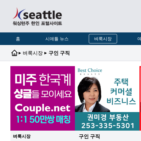
홈
시애틀 뉴스
벼룩시장
여
▸
▸
벼룩시장
구인 구직
구인 구직
벼룩시장