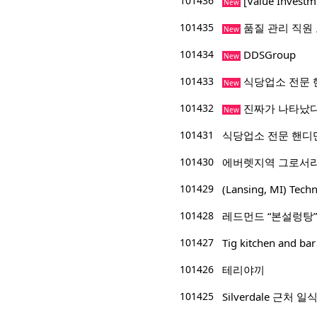
101436
[Value Inve
New
101435
품질 관리 직원
New
101434
DDSGroup
New
101433
식당업소 전문 
New
101432
진짜가 나타났다
New
101431
식당업소 전문 핸디
101430
에버렛지역 그로서리
101429
(Lansing, MI) 
101428
레드먼드 “본설렁탕”
101427
Tig kitchen and
101426
테리야끼
101425
Silverdale 근처 일식