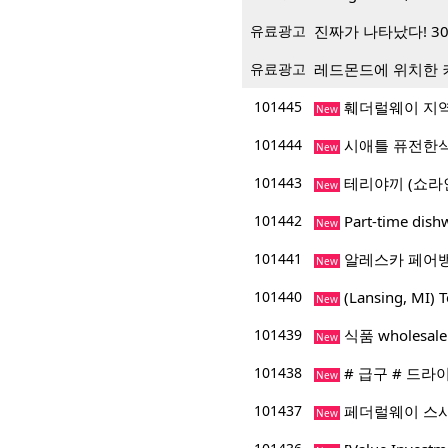
유료광고
진짜가 나타났다! 3
유료광고
레드몬드에 위치한 
101445
훼더럴웨이 지
New
101444
시애틀 퓨전한식
New
101443
테리야끼 (쇼라
New
101442
Part-time dis
New
101441
알레스카 페어
New
101440
(Lansing, M
New
101439
식품 wholesa
New
101438
# 급구 # 드라
New
101437
페더럴웨이 스시
New