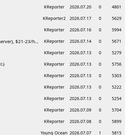
KReporter
2026.07.20
0
4801
KReporter2
2026.07.17
0
5629
KReporter
2026.07.16
0
5994
Korean BBQ 레스토랑 서버 & 호스트 구합니다 – Federal Way & Tacoma $45-$60/hr (server), $21-23/hr (Host)
KReporter
2026.07.14
0
5671
KReporter
2026.07.13
0
5279
니다
KReporter
2026.07.13
0
5756
KReporter
2026.07.13
0
5303
KReporter
2026.07.13
0
5222
KReporter
2026.07.13
0
5254
KReporter
2026.07.09
0
5704
KReporter
2026.07.08
0
5899
Young Ocean
2026.07.07
1
5815