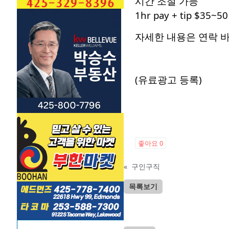
시간 조절 가능
1hr pay + tip $35~50
자세한 내용은 연락 
(유료광고 등록)
좋아요
0
«
구인구직
목록보기