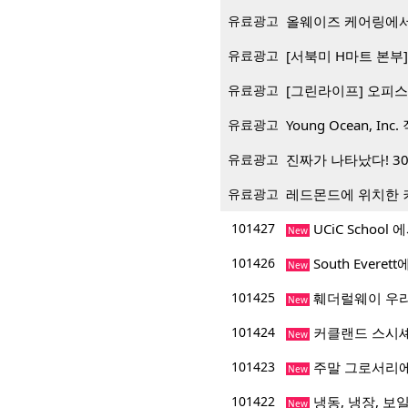
유료광고
올웨이즈 케어링에서
유료광고
[서북미 H마트 본부] 재
유료광고
[그린라이프] 오피스
유료광고
Young Ocean, Inc.
유료광고
진짜가 나타났다! 3
유료광고
레드몬드에 위치한 
101427
UCiC Schoo
New
101426
South Everet
New
101425
훼더럴웨이 우리
New
101424
커클랜드 스시
New
101423
주말 그로서리에
New
101422
냉동, 냉장, 보일
New