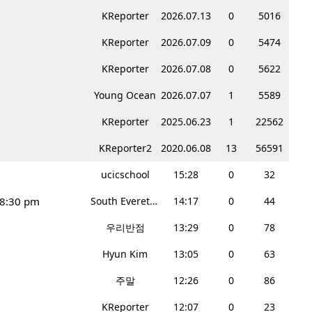
KReporter
2026.07.13
0
5016
KReporter
2026.07.09
0
5474
KReporter
2026.07.08
0
5622
Young Ocean
2026.07.07
1
5589
KReporter
2025.06.23
1
22562
KReporter2
2020.06.08
13
56591
ucicschool
15:28
0
32
-8:30 pm
South Everett Teriyaki
14:17
0
44
우리반점
13:29
0
78
Hyun Kim
13:05
0
63
주말
12:26
0
86
KReporter
12:07
0
23