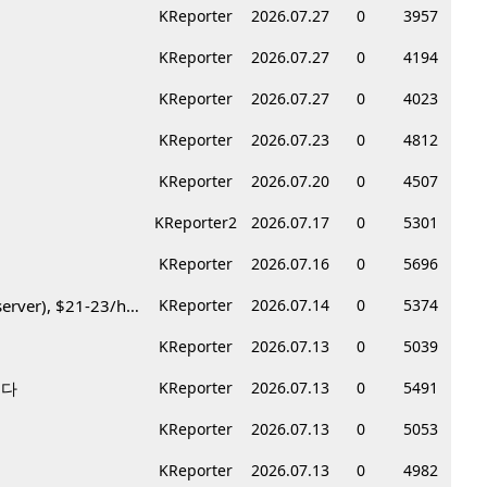
KReporter
2026.07.27
0
3957
KReporter
2026.07.27
0
4194
KReporter
2026.07.27
0
4023
KReporter
2026.07.23
0
4812
KReporter
2026.07.20
0
4507
KReporter2
2026.07.17
0
5301
KReporter
2026.07.16
0
5696
Korean BBQ 레스토랑 서버 & 호스트 구합니다 – Federal Way & Tacoma $45-$60/hr (server), $21-23/hr (Host)
KReporter
2026.07.14
0
5374
KReporter
2026.07.13
0
5039
니다
KReporter
2026.07.13
0
5491
KReporter
2026.07.13
0
5053
KReporter
2026.07.13
0
4982