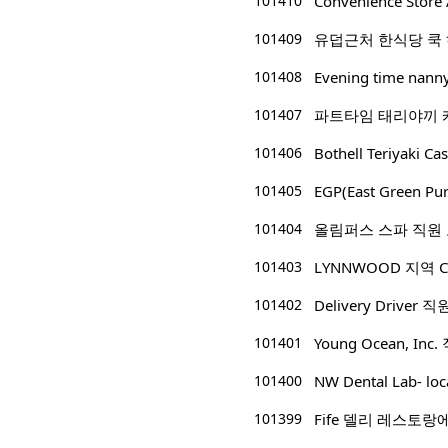
101410
Convenience Store 
101409
유덥근처 한식당 쿡
101408
Evening time nann
101407
파트타임 태리야끼 캐쉬어/p
101406
Bothell Teriyaki Cas
101405
EGP(East Green
101404
올림퍼스 스파 직원
101403
LYNNWOOD 지역 CP
101402
Delivery Driver 
101401
Young Ocean, Inc
101400
NW Dental Lab- l
101399
Fife 델리 레스토