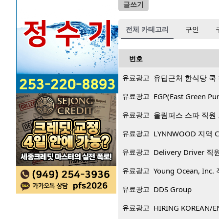
글쓰기
전체 카테고리
구인
번호
유료광고
유덥근처 한식당 쿡
유료광고
EGP(East Green
유료광고
올림퍼스 스파 직원
유료광고
LYNNWOOD 지역 CP
유료광고
Delivery Driver 
유료광고
Young Ocean, Inc
유료광고
DDS Group
유료광고
HIRING KOREAN/E