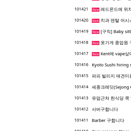
101421
레드몬드에 위치
New
101420
치과 덴탈 어시
New
101419
[구직] Baby sitt
New
101418
옷가게 종업원 
New
101417
Kent에 vape
New
101416
Kyoto Sushi hiring 
101415
퍼피 빌리지 애견미
101414
세종크레딧(Sejong 
101413
유덥근처 한식당 쿡
101412
서버구합니다
101411
Barber 구합니다