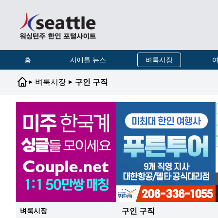
홈
시애틀 뉴스
벼룩시장
여
▸
▸
벼룩시장
구인 구직
구인 구직
벼룩시장