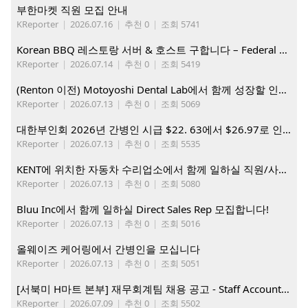
부한마켓 직원 모집 안내
KReporter
|
2026.07.16
|
추천 0
|
조회 5741
Korean BBQ 레스토랑 서버 & 호스트 구합니다 – Federal Way & Tacoma $45-$60/hr (server), $21-23/hr (Host)
KReporter
|
2026.07.14
|
추천 0
|
조회 5419
(Renton 이전) Motoyoshi Dental Lab에서 함께 성장할 인재를 모십니다.
KReporter
|
2026.07.13
|
추천 0
|
조회 5069
대한부인회 2026년 간병인 시급 $22. 63에서 $26.97로 인상. 지금 간병인들을 모집합니다
KReporter
|
2026.07.13
|
추천 0
|
조회 5535
KENT에 위치한 자동차 수리업소에서 함께 일하실 직원/사무직원 구합니다.
KReporter
|
2026.07.13
|
추천 0
|
조회 5080
Bluu Inc에서 함께 일하실 Direct Sales Rep 모집합니다!
KReporter
|
2026.07.13
|
추천 0
|
조회 5016
올웨이즈 케어링에서 간병인을 모십니다
KReporter
|
2026.07.13
|
추천 0
|
조회 5051
[서북미 H마트 본부] 재무회계팀 채용 공고 - Staff Accountant
KReporter
|
2026.07.09
|
추천 0
|
조회 5502