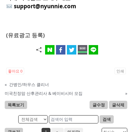
support@nyunnie.com
(유료광고 등록)
좋아요
0
인쇄
«
간병인/하우스 클리너
미국친정맘 산후관리사 & 베이비시터 모집
»
목록보기
글수정
글삭제
검색
글쓰기
1
»
마지막