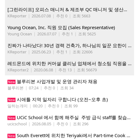
[그린라이프] 오피스 매니저 & 제조부 QC 매니저 및 생산직, 웨어하우스 직원 모집
KReporter
|
2026.07.08
|
추천 0
|
조회 5663
Young Ocean, Inc. 직원 모집 (Sales Representative)
Young Ocean
|
2026.07.07
|
추천 1
|
조회 5625
진짜가 나타났다! 30년 경력 건축가, 하나님의 일꾼 요한이 책임 시공합니다.
KReporter
|
2025.06.23
|
추천 1
|
조회 22606
레드몬드에 위치한 커머셜 클리닝 업체에서 청소팀 직원을 모집합니다.
KReporter2
|
2020.06.08
|
추천 13
|
조회 56679
블루리본 사업개발 및 운영 관리자 채용
New
블루리본
|
07:24
|
추천 0
|
조회 34
시애틀 지역 일자리 구합니다 (오전~오후 초)
New
일하는개미
|
00:20
|
추천 0
|
조회 99
UCiC School 에서 함께 해주실 주방 급식 staff를 찾습니다.
New
ucicschool
|
2026.08.05
|
추천 0
|
조회 296
South Everett에 위치한 Teriyaki에서 Part-time Cook Helper 구합니다. Mon-Sat, 4:00 pm-8:30 pm
New