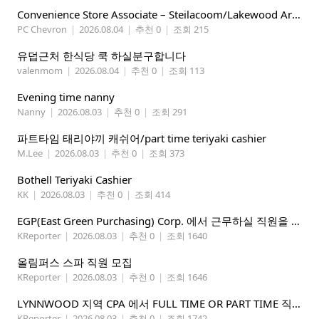
Convenience Store Associate – Steilacoom/Lakewood Area, $19 -$21/hr
PC Chevron
|
2026.08.04
|
추천 0
|
조회 215
유덥근처 한식당 쿡 하실분구합니다
valenmom
|
2026.08.04
|
추천 0
|
조회 113
Evening time nanny
Nanny
|
2026.08.03
|
추천 0
|
조회 291
파트타임 태리야끼 캐쉬어/part time teriyaki cashier
M.Lee
|
2026.08.03
|
추천 0
|
조회 373
Bothell Teriyaki Cashier
KK
|
2026.08.03
|
추천 0
|
조회 414
EGP(East Green Purchasing) Corp. 에서 근무하실 직원을 아래와 같이 모집합니다.
KReporter
|
2026.08.03
|
추천 0
|
조회 1640
올림퍼스 스파 직원 모집
KReporter
|
2026.08.03
|
추천 0
|
조회 1646
LYNNWOOD 지역 CPA 에서 FULL TIME OR PART TIME 직원을 찾습니다
KReporter
|
2026.08.03
|
추천 0
|
조회 1742