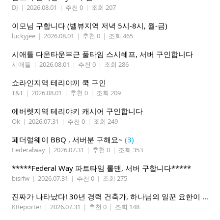
DJ
|
2026.08.01
|
추천 0
|
조회 207
이모님 구합니다 (벨뷰지역 저녁 5시-8시, 월-금)
luckyjee
|
2026.08.01
|
추천 0
|
조회 465
시애틀 다운타운부근 풀타임 스시쉐프, 서버 구인합니다
시애틀
|
2026.08.01
|
추천 0
|
조회 286
쇼라인지역 테리야끼 쿡 구인
T&T
|
2026.08.01
|
추천 0
|
조회 209
에버렛지역 테리야키 캐시어 구인합니다
Ok
|
2026.07.31
|
추천 0
|
조회 249
페더럴웨이 BBQ , 서버분 구해요~
(3)
Federalway
|
2026.07.31
|
추천 0
|
조회 353
*****Federal Way 파트타임 롤맨, 서버 구합니다*****
bisrfw
|
2026.07.31
|
추천 0
|
조회 275
진짜가 나타났다! 30년 경력 건축가, 하나님의 일꾼 요한이 책임 시공합니다.
KReporter
|
2026.07.31
|
추천 0
|
조회 148