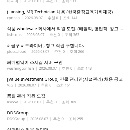
아지미
|
2026.08.07
|
추천 0
|
조회 133
(Lansing, MI) Technician 채용 (한국출장교육기회제공)
cpnpsp
|
2026.08.07
|
추천 0
|
조회 141
식품 wholesale 회사에서 직원 모집. (배달직, 영업직. 창고 관리직)
fishcous
|
2026.08.07
|
추천 0
|
조회 363
# 급구 # 드라이버 , 창고 직원 구합니다.
jdoseafood
|
2026.08.07
|
추천 0
|
조회 266
페더럴웨이 스시집 서버 구인
washingtonfish
|
2026.08.07
|
추천 0
|
조회 143
[Value Investment Group] 건물 관리인(시설관리) 채용 공고
VIG
|
2026.08.07
|
추천 0
|
조회 161
품질 관리 직원 모집
KWWA
|
2026.08.07
|
추천 0
|
조회 369
DDSGroup
DDSGroup
|
2026.08.07
|
추천 0
|
조회 255
식당업소 전문 핸디맨