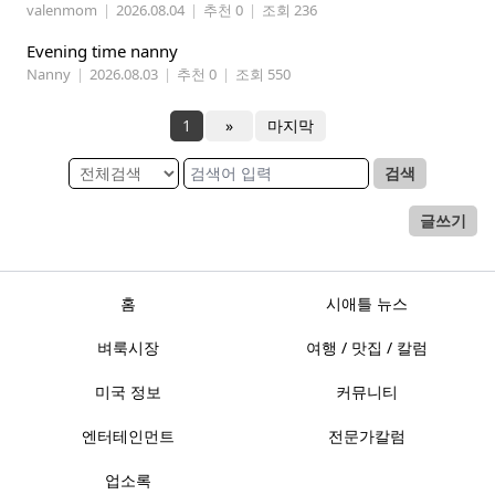
valenmom
|
2026.08.04
|
추천 0
|
조회 236
Evening time nanny
Nanny
|
2026.08.03
|
추천 0
|
조회 550
1
»
마지막
검색
글쓰기
홈
시애틀 뉴스
벼룩시장
여행 / 맛집 / 칼럼
미국 정보
커뮤니티
엔터테인먼트
전문가칼럼
업소록