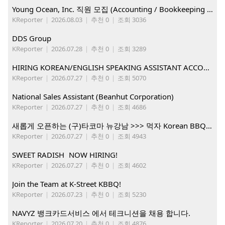
Young Ocean, Inc. 직원 모집 (Accounting / Bookkeeping 분야)
KReporter
|
2026.08.03
|
추천 0
|
조회 3036
DDS Group
KReporter
|
2026.07.28
|
추천 0
|
조회 3289
HIRING KOREAN/ENGLISH SPEAKING ASSISTANT ACCOUNT MANAGER
KReporter
|
2026.07.27
|
추천 0
|
조회 5070
National Sales Assistant (Beanhut Corporation)
KReporter
|
2026.07.27
|
추천 0
|
조회 4686
새롭게 오픈하는 (구)타코마 뉴강남 >>> 먹자 Korean BBQ 구인중
KReporter
|
2026.07.27
|
추천 0
|
조회 4943
SWEET RADISH NOW HIRING!
KReporter
|
2026.07.27
|
추천 0
|
조회 4602
Join the Team at K-Street KBBQ!
KReporter
|
2026.07.23
|
추천 0
|
조회 5230
NAVYZ 뱅크카드서비스 에서 테크니션을 채용 합니다.
KReporter
|
2026.07.20
|
추천 0
|
조회 4876