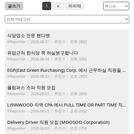
글쓰기
1
»
마지막
식당업소 전문 핸디맨
KReporter
|
2026.08.07
|
추천 0
|
조회 2882
유덥근처 한식당 쿡 하실분구합니다
KReporter
|
2026.08.04
|
추천 0
|
조회 3302
EGP(East Green Purchasing) Corp. 에서 근무하실 직원을 아래와 같이 모집합니다.
KReporter
|
2026.08.03
|
추천 0
|
조회 2807
올림퍼스 스파 직원 모집
KReporter
|
2026.08.03
|
추천 0
|
조회 2800
LYNNWOOD 지역 CPA 에서 FULL TIME OR PART TIME 직원을 찾습니다
KReporter
|
2026.08.03
|
추천 0
|
조회 2932
Delivery Driver 직원 모집 (MOOSOO Corporation)
KReporter
|
2026.08.03
|
추천 0
|
조회 2758