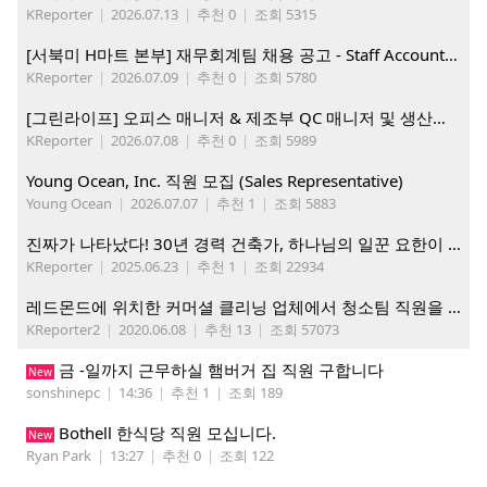
KReporter
|
2026.07.13
|
추천 0
|
조회 5315
[서북미 H마트 본부] 재무회계팀 채용 공고 - Staff Accountant
KReporter
|
2026.07.09
|
추천 0
|
조회 5780
[그린라이프] 오피스 매니저 & 제조부 QC 매니저 및 생산직, 웨어하우스 직원 모집
KReporter
|
2026.07.08
|
추천 0
|
조회 5989
Young Ocean, Inc. 직원 모집 (Sales Representative)
Young Ocean
|
2026.07.07
|
추천 1
|
조회 5883
진짜가 나타났다! 30년 경력 건축가, 하나님의 일꾼 요한이 책임 시공합니다.
KReporter
|
2025.06.23
|
추천 1
|
조회 22934
레드몬드에 위치한 커머셜 클리닝 업체에서 청소팀 직원을 모집합니다.
KReporter2
|
2020.06.08
|
추천 13
|
조회 57073
금 -일까지 근무하실 햄버거 집 직원 구합니다
New
sonshinepc
|
14:36
|
추천 1
|
조회 189
Bothell 한식당 직원 모십니다.
New
Ryan Park
|
13:27
|
추천 0
|
조회 122