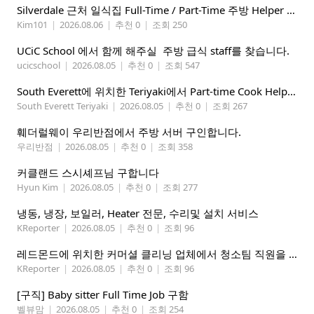
Silverdale 근처 일식집 Full-Time / Part-Time 주방 Helper 구합니다.
Kim101
|
2026.08.06
|
추천 0
|
조회 250
UCiC School 에서 함께 해주실 주방 급식 staff를 찾습니다.
ucicschool
|
2026.08.05
|
추천 0
|
조회 547
South Everett에 위치한 Teriyaki에서 Part-time Cook Helper 구합니다. Mon-Sat, 4:00 pm-8:30 pm
South Everett Teriyaki
|
2026.08.05
|
추천 0
|
조회 267
훼더럴웨이 우리반점에서 주방 서버 구인합니다.
우리반점
|
2026.08.05
|
추천 0
|
조회 358
커클랜드 스시셰프님 구합니다
Hyun Kim
|
2026.08.05
|
추천 0
|
조회 277
냉동, 냉장, 보일러, Heater 전문, 수리및 설치 서비스
KReporter
|
2026.08.05
|
추천 0
|
조회 96
레드몬드에 위치한 커머셜 클리닝 업체에서 청소팀 직원을 모집합니다.
KReporter
|
2026.08.05
|
추천 0
|
조회 96
[구직] Baby sitter Full Time Job 구함
벨뷰맘
|
2026.08.05
|
추천 0
|
조회 254