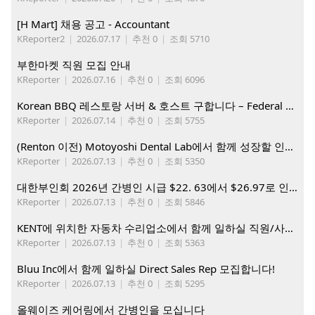
[H Mart] 채용 공고 - Accountant
KReporter2
|
2026.07.17
|
추천 0
|
조회 5710
부한마켓 직원 모집 안내
KReporter
|
2026.07.16
|
추천 0
|
조회 6096
Korean BBQ 레스토랑 서버 & 호스트 구합니다 – Federal Way & Tacoma $45-$60/hr (server), $21-23/hr (Host)
KReporter
|
2026.07.14
|
추천 0
|
조회 5755
(Renton 이전) Motoyoshi Dental Lab에서 함께 성장할 인재를 모십니다.
KReporter
|
2026.07.13
|
추천 0
|
조회 5350
대한부인회 2026년 간병인 시급 $22. 63에서 $26.97로 인상. 지금 간병인들을 모집합니다
KReporter
|
2026.07.13
|
추천 0
|
조회 5846
KENT에 위치한 자동차 수리업소에서 함께 일하실 직원/사무직원 구합니다.
KReporter
|
2026.07.13
|
추천 0
|
조회 5363
Bluu Inc에서 함께 일하실 Direct Sales Rep 모집합니다!
KReporter
|
2026.07.13
|
추천 0
|
조회 5295
올웨이즈 케어링에서 간병인을 모십니다