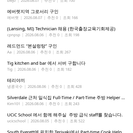
biejo
|
2026.08.07
|
추천 0
|
조회 100
에버렛지역 그로서리 구인
에버렛
|
2026.08.07
|
추천 0
|
조회 166
(Lansing, MI) Technician 채용 (한국출장교육기회제공)
cpnpsp
|
2026.08.06
|
추천 0
|
조회 198
레드먼드 “본설렁탕” 구인
Aa
|
2026.08.06
|
추천 0
|
조회 267
Tig kitchen and bar 에서 서버 구합니다
Tig
|
2026.08.06
|
추천 0
|
조회 182
테리야끼
냉콩국수
|
2026.08.06
|
추천 0
|
조회 428
Silverdale 근처 일식집 Full-Time / Part-Time 주방 Helper 구합니다.
Kim101
|
2026.08.06
|
추천 0
|
조회 243
UCiC School 에서 함께 해주실 주방 급식 staff를 찾습니다.
ucicschool
|
2026.08.05
|
추천 0
|
조회 522
South Everett에 위치한 Teriyaki에서 Part-time Cook Helper 구합니다. Mon-Sat, 4:00 pm-8:30 pm