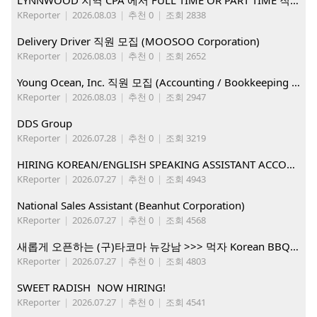
LYNNWOOD 지역 CPA 에서 FULL TIME OR PART TIME 직원을 찾습니다
KReporter
|
2026.08.03
|
추천 0
|
조회 2838
Delivery Driver 직원 모집 (MOOSOO Corporation)
KReporter
|
2026.08.03
|
추천 0
|
조회 2652
Young Ocean, Inc. 직원 모집 (Accounting / Bookkeeping 분야)
KReporter
|
2026.08.03
|
추천 0
|
조회 2947
DDS Group
KReporter
|
2026.07.28
|
추천 0
|
조회 3219
HIRING KOREAN/ENGLISH SPEAKING ASSISTANT ACCOUNT MANAGER
KReporter
|
2026.07.27
|
추천 0
|
조회 4943
National Sales Assistant (Beanhut Corporation)
KReporter
|
2026.07.27
|
추천 0
|
조회 4568
새롭게 오픈하는 (구)타코마 뉴강남 >>> 먹자 Korean BBQ 구인중
KReporter
|
2026.07.27
|
추천 0
|
조회 4803
SWEET RADISH NOW HIRING!
KReporter
|
2026.07.27
|
추천 0
|
조회 4541