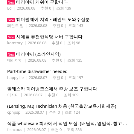
테리야끼 캐쉬어 구합니다
New
Ed
|
2026.08.08
|
추천 0
|
조회 139
훼더럴웨이 지역 - 페인트 도와주실분
New
페인트 일
|
2026.08.08
|
추천 0
|
조회 143
시애틀 퓨전한식당 서버 구합니다
New
komtory
|
2026.08.08
|
추천 0
|
조회 98
테리야끼 (쇼라인지역)
New
테리야끼
|
2026.08.08
|
추천 0
|
조회 135
Part-time dishwasher needed
happylife
|
2026.08.07
|
추천 0
|
조회 197
알레스카 페어뱅크스에서 주방 보조 구합니다
아지미
|
2026.08.07
|
추천 0
|
조회 109
(Lansing, MI) Technician 채용 (한국출장교육기회제공)
cpnpsp
|
2026.08.07
|
추천 0
|
조회 124
식품 wholesale 회사에서 직원 모집. (배달직, 영업직. 창고 관리직)
fishcous
|
2026.08.07
|
추천 0
|
조회 336