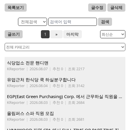
목록보기
글수정
글삭제
검색
글쓰기
1
»
마지막
식당업소 전문 핸디맨
KReporter
|
2026.08.07
|
추천 0
|
조회 2217
유덥근처 한식당 쿡 하실분구합니다
KReporter
|
2026.08.04
|
추천 0
|
조회 3142
EGP(East Green Purchasing) Corp. 에서 근무하실 직원을 아래와 같이 모집합니다.
KReporter
|
2026.08.03
|
추천 0
|
조회 2684
올림퍼스 스파 직원 모집
KReporter
|
2026.08.03
|
추천 0
|
조회 2681