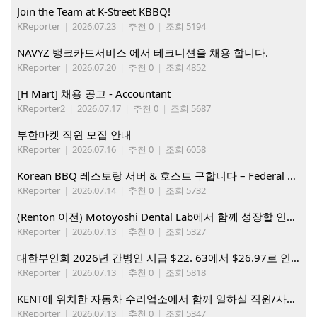
Join the Team at K-Street KBBQ!
KReporter
|
2026.07.23
|
추천 0
|
조회 5194
NAVYZ 뱅크카드서비스 에서 테크니션을 채용 합니다.
KReporter
|
2026.07.20
|
추천 0
|
조회 4852
[H Mart] 채용 공고 - Accountant
KReporter2
|
2026.07.17
|
추천 0
|
조회 5687
부한마켓 직원 모집 안내
KReporter
|
2026.07.16
|
추천 0
|
조회 6058
Korean BBQ 레스토랑 서버 & 호스트 구합니다 – Federal Way & Tacoma $45-$60/hr (server), $21-23/hr (Host)
KReporter
|
2026.07.14
|
추천 0
|
조회 5732
(Renton 이전) Motoyoshi Dental Lab에서 함께 성장할 인재를 모십니다.
KReporter
|
2026.07.13
|
추천 0
|
조회 5327
대한부인회 2026년 간병인 시급 $22. 63에서 $26.97로 인상. 지금 간병인들을 모집합니다
KReporter
|
2026.07.13
|
추천 0
|
조회 5818
KENT에 위치한 자동차 수리업소에서 함께 일하실 직원/사무직원 구합니다.
KReporter
|
2026.07.13
|
추천 0
|
조회 5347