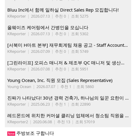
Bluu Inc에서 함께 일하실 Direct Sales Rep 모집합니다!
KReporter
|
2026.07.13
|
추천 0
|
조회 5275
올웨이즈 케어링에서 간병인을 모십니다
KReporter
|
2026.07.13
|
추천 0
|
조회 5302
[서북미 H마트 본부] 재무회계팀 채용 공고 - Staff Accountant
KReporter
|
2026.07.09
|
추천 0
|
조회 5749
[그린라이프] 오피스 매니저 & 제조부 QC 매니저 및 생산직, 웨어하우스 직원 모집
KReporter
|
2026.07.08
|
추천 0
|
조회 5951
Young Ocean, Inc. 직원 모집 (Sales Representative)
Young Ocean
|
2026.07.07
|
추천 1
|
조회 5860
진짜가 나타났다! 30년 경력 건축가, 하나님의 일꾼 요한이 책임 시공합니다.
KReporter
|
2025.06.23
|
추천 1
|
조회 22890
레드몬드에 위치한 커머셜 클리닝 업체에서 청소팀 직원을 모집합니다.
KReporter2
|
2020.06.08
|
추천 13
|
조회 57019
주방보조 구합니다
New