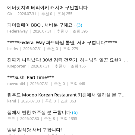
에버렛지역 테리야키 캐시어 구인합니다
Ok
|
2026.07.31
|
추천 0
|
조회 255
페더럴웨이 BBQ , 서버분 구해요~
(3)
Federalway
|
2026.07.31
|
추천 0
|
조회 395
*****Federal Way 파트타임 롤맨, 서버 구합니다*****
bisrfw
|
2026.07.31
|
추천 0
|
조회 279
진짜가 나타났다! 30년 경력 건축가, 하나님의 일꾼 요한이 책임 시공합니다.
KReporter
|
2026.07.31
|
추천 0
|
조회 156
***Sushi Part Time***
raewon64
|
2026.07.31
|
추천 0
|
조회 448
린우드 Modoo Korean Restaurant 키친에서 일하실 분 구합니다
kami
|
2026.07.30
|
추천 0
|
조회 363
집에서 반찬 해주실 분 구합니다
(6)
모모
|
2026.07.30
|
추천 8
|
조회 1355
벨뷰 일식당 서버 구합니다!