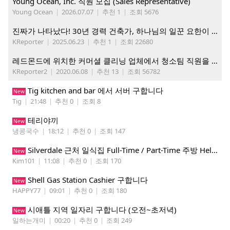
Young Ocean, Inc. 직원 모집 (Sales Representative)
Young Ocean
|
2026.07.07
|
추천 1
|
조회 5676
진짜가 나타났다! 30년 경력 건축가, 하나님의 일꾼 요한이 책임 시공합니다.
KReporter
|
2025.06.23
|
추천 1
|
조회 22680
레드몬드에 위치한 커머셜 클리닝 업체에서 청소팀 직원을 모집합니다.
KReporter2
|
2020.06.08
|
추천 13
|
조회 56782
Tig kitchen and bar 에서 서버 구합니다
New
Tig
|
21:48
|
추천 0
|
조회 8
테리야끼
New
냉콩국수
|
18:12
|
추천 0
|
조회 147
Silverdale 근처 일식집 Full-Time / Part-Time 주방 Helper 구합니다.
New
Kim101
|
11:08
|
추천 0
|
조회 170
Shell Gas Station Cashier 구합니다
New
HAPPY77
|
09:01
|
추천 0
|
조회 180
시애틀 지역 일자리 구합니다 (오전~초저녁)
New
일하는개미
|
00:20
|
추천 0
|
조회 249