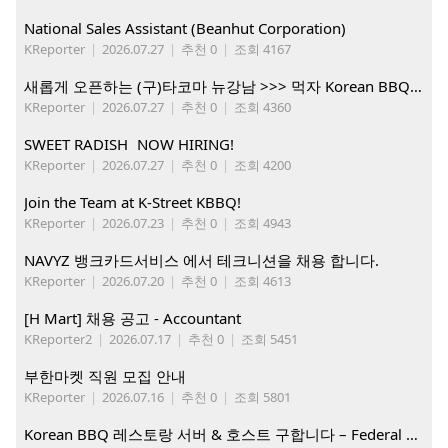
National Sales Assistant (Beanhut Corporation)
KReporter
|
2026.07.27
|
추천 0
|
조회 4167
새롭게 오픈하는 (구)타코마 뉴강남 >>> 먹자 Korean BBQ 구인중
KReporter
|
2026.07.27
|
추천 0
|
조회 4360
SWEET RADISH NOW HIRING!
KReporter
|
2026.07.27
|
추천 0
|
조회 4200
Join the Team at K-Street KBBQ!
KReporter
|
2026.07.23
|
추천 0
|
조회 4943
NAVYZ 뱅크카드서비스 에서 테크니션을 채용 합니다.
KReporter
|
2026.07.20
|
추천 0
|
조회 4613
[H Mart] 채용 공고 - Accountant
KReporter2
|
2026.07.17
|
추천 0
|
조회 5451
부한마켓 직원 모집 안내
KReporter
|
2026.07.16
|
추천 0
|
조회 5801
Korean BBQ 레스토랑 서버 & 호스트 구합니다 – Federal Way & Tacoma $45-$60/hr (server), $21-23/hr (Host)