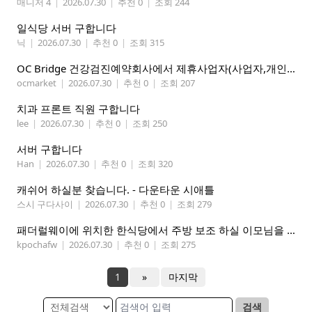
매니저 4
|
2026.07.30
|
추천 0
|
조회 244
일식당 서버 구합니다
닉
|
2026.07.30
|
추천 0
|
조회 315
OC Bridge 건강검진예약회사에서 제휴사업자(사업자,개인)모집 (재택근무)
ocmarket
|
2026.07.30
|
추천 0
|
조회 207
치과 프론트 직원 구합니다
lee
|
2026.07.30
|
추천 0
|
조회 250
서버 구합니다
Han
|
2026.07.30
|
추천 0
|
조회 320
캐쉬어 하실분 찾습니다. - 다운타운 시애틀
스시 구다사이
|
2026.07.30
|
추천 0
|
조회 279
패더럴웨이에 위치한 한식당에서 주방 보조 하실 이모님을 찾고 있습니다
kpochafw
|
2026.07.30
|
추천 0
|
조회 275
1
»
마지막
검색