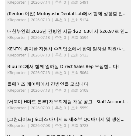
KReporter
|
2026.07.14
|
추천 0
|
조회 5491
(Renton 이전) Motoyoshi Dental Lab에서 함께 성장할 인재를 모십니다.
KReporter
|
2026.07.13
|
추천 0
|
조회 5124
대한부인회 2026년 간병인 시급 $22. 63에서 $26.97로 인상. 지금 간병인들을 모집합니다
KReporter
|
2026.07.13
|
추천 0
|
조회 5594
KENT에 위치한 자동차 수리업소에서 함께 일하실 직원/사무직원 구합니다.
KReporter
|
2026.07.13
|
추천 0
|
조회 5133
Bluu Inc에서 함께 일하실 Direct Sales Rep 모집합니다!
KReporter
|
2026.07.13
|
추천 0
|
조회 5064
올웨이즈 케어링에서 간병인을 모십니다
KReporter
|
2026.07.13
|
추천 0
|
조회 5108
[서북미 H마트 본부] 재무회계팀 채용 공고 - Staff Accountant
KReporter
|
2026.07.09
|
추천 0
|
조회 5559
[그린라이프] 오피스 매니저 & 제조부 QC 매니저 및 생산직, 웨어하우스 직원 모집
KReporter
|
2026.07.08
|
추천 0
|
조회 5723