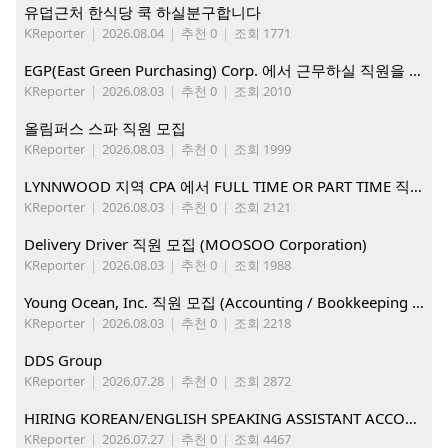
유덥근처 한식당 쿡 하실분구합니다
KReporter
|
2026.08.04
|
추천 0
|
조회 1771
EGP(East Green Purchasing) Corp. 에서 근무하실 직원을 아래와 같이 모집합니다.
KReporter
|
2026.08.03
|
추천 0
|
조회 2010
올림퍼스 스파 직원 모집
KReporter
|
2026.08.03
|
추천 0
|
조회 1999
LYNNWOOD 지역 CPA 에서 FULL TIME OR PART TIME 직원을 찾습니다
KReporter
|
2026.08.03
|
추천 0
|
조회 2121
Delivery Driver 직원 모집 (MOOSOO Corporation)
KReporter
|
2026.08.03
|
추천 0
|
조회 1988
Young Ocean, Inc. 직원 모집 (Accounting / Bookkeeping 분야)
KReporter
|
2026.08.03
|
추천 0
|
조회 2218
DDS Group
KReporter
|
2026.07.28
|
추천 0
|
조회 2872
HIRING KOREAN/ENGLISH SPEAKING ASSISTANT ACCOUNT MANAGER
KReporter
|
2026.07.27
|
추천 0
|
조회 4467