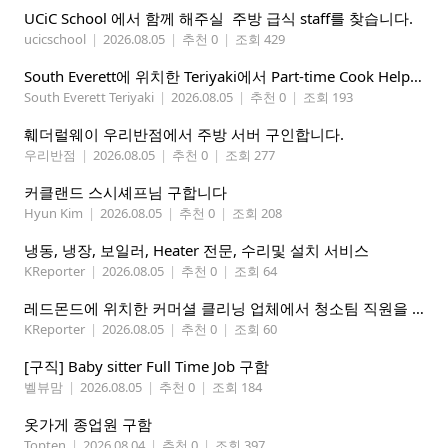
UCiC School 에서 함께 해주실 주방 급식 staff를 찾습니다.
ucicschool
|
2026.08.05
|
추천 0
|
조회 429
South Everett에 위치한 Teriyaki에서 Part-time Cook Helper 구합니다. Mon-Sat, 4:00 pm-8:30 pm
South Everett Teriyaki
|
2026.08.05
|
추천 0
|
조회 193
훼더럴웨이 우리반점에서 주방 서버 구인합니다.
우리반점
|
2026.08.05
|
추천 0
|
조회 277
커클랜드 스시셰프님 구합니다
Hyun Kim
|
2026.08.05
|
추천 0
|
조회 208
냉동, 냉장, 보일러, Heater 전문, 수리및 설치 서비스
KReporter
|
2026.08.05
|
추천 0
|
조회 64
레드몬드에 위치한 커머셜 클리닝 업체에서 청소팀 직원을 모집합니다.
KReporter
|
2026.08.05
|
추천 0
|
조회 60
[구직] Baby sitter Full Time Job 구함
벨뷰맘
|
2026.08.05
|
추천 0
|
조회 184
옷가게 종업원 구함
Topten
|
2026.08.04
|
추천 0
|
조회 397