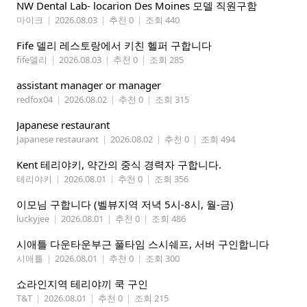
NW Dental Lab- locarion Des Moines 모델 직원구함
마이크
|
2026.08.03
|
추천 0
|
조회 440
Fife 델리 레스토랑에서 키친 헬퍼 구합니다
fife델리
|
2026.08.03
|
추천 0
|
조회 285
assistant manager or manager
redfox04
|
2026.08.02
|
추천 0
|
조회 315
Japanese restaurant
Japanese restaurant
|
2026.08.02
|
추천 0
|
조회 494
Kent 테리야키, 약간의 중식 경력자 구합니다.
테리야키
|
2026.08.01
|
추천 0
|
조회 356
이모님 구합니다 (벨뷰지역 저녁 5시-8시, 월-금)
luckyjee
|
2026.08.01
|
추천 0
|
조회 486
시애틀 다운타운부근 풀타임 스시쉐프, 서버 구인합니다
시애틀
|
2026.08.01
|
추천 0
|
조회 300
쇼라인지역 테리야끼 쿡 구인
T&T
|
2026.08.01
|
추천 0
|
조회 215