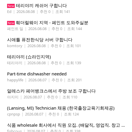
테리야끼 캐쉬어 구합니다
New
Ed
|
2026.08.08
|
추천 0
|
조회 141
훼더럴웨이 지역 - 페인트 도와주실분
New
페인트 일
|
2026.08.08
|
추천 0
|
조회 144
시애틀 퓨전한식당 서버 구합니다
komtory
|
2026.08.08
|
추천 0
|
조회 101
테리야끼 (쇼라인지역)
테리야끼
|
2026.08.08
|
추천 0
|
조회 139
Part-time dishwasher needed
happylife
|
2026.08.07
|
추천 0
|
조회 201
알레스카 페어뱅크스에서 주방 보조 구합니다
아지미
|
2026.08.07
|
추천 0
|
조회 110
(Lansing, MI) Technician 채용 (한국출장교육기회제공)
cpnpsp
|
2026.08.07
|
추천 0
|
조회 124
식품 wholesale 회사에서 직원 모집. (배달직, 영업직. 창고 관리직)
fishcous
|
2026.08.07
|
추천 0
|
조회 338