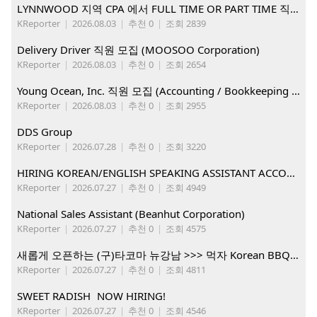
LYNNWOOD 지역 CPA 에서 FULL TIME OR PART TIME 직원을 찾습니다
KReporter
|
2026.08.03
|
추천 0
|
조회 2839
Delivery Driver 직원 모집 (MOOSOO Corporation)
KReporter
|
2026.08.03
|
추천 0
|
조회 2654
Young Ocean, Inc. 직원 모집 (Accounting / Bookkeeping 분야)
KReporter
|
2026.08.03
|
추천 0
|
조회 2955
DDS Group
KReporter
|
2026.07.28
|
추천 0
|
조회 3220
HIRING KOREAN/ENGLISH SPEAKING ASSISTANT ACCOUNT MANAGER
KReporter
|
2026.07.27
|
추천 0
|
조회 4949
National Sales Assistant (Beanhut Corporation)
KReporter
|
2026.07.27
|
추천 0
|
조회 4575
새롭게 오픈하는 (구)타코마 뉴강남 >>> 먹자 Korean BBQ 구인중
KReporter
|
2026.07.27
|
추천 0
|
조회 4811
SWEET RADISH NOW HIRING!
KReporter
|
2026.07.27
|
추천 0
|
조회 4546