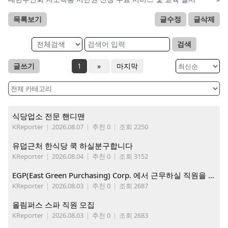
목록보기
글수정
글삭제
검색
글쓰기
1
»
마지막
식당업소 전문 핸디맨
KReporter
|
2026.08.07
|
추천 0
|
조회 2250
유덥근처 한식당 쿡 하실분구합니다
KReporter
|
2026.08.04
|
추천 0
|
조회 3152
EGP(East Green Purchasing) Corp. 에서 근무하실 직원을 아래와 같이 모집합니다.
KReporter
|
2026.08.03
|
추천 0
|
조회 2687
올림퍼스 스파 직원 모집
KReporter
|
2026.08.03
|
추천 0
|
조회 2683