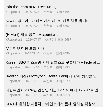
Join the Team at K-Street KBBQ!
KReporter
|
2026.07.23
|
추천 0
|
조회 5195
NAVYZ 뱅크카드서비스 에서 테크니션을 채용 합니다.
KReporter
|
2026.07.20
|
추천 0
|
조회 4852
[H Mart] 채용 공고 - Accountant
KReporter2
|
2026.07.17
|
추천 0
|
조회 5687
부한마켓 직원 모집 안내
KReporter
|
2026.07.16
|
추천 0
|
조회 6059
Korean BBQ 레스토랑 서버 & 호스트 구합니다 – Federal Way & Tacoma $45-$60/hr (server), $21-23/hr (Host)
KReporter
|
2026.07.14
|
추천 0
|
조회 5733
(Renton 이전) Motoyoshi Dental Lab에서 함께 성장할 인재를 모십니다.
KReporter
|
2026.07.13
|
추천 0
|
조회 5329
대한부인회 2026년 간병인 시급 $22. 63에서 $26.97로 인상. 지금 간병인들을 모집합니다
KReporter
|
2026.07.13
|
추천 0
|
조회 5818
KENT에 위치한 자동차 수리업소에서 함께 일하실 직원/사무직원 구합니다.