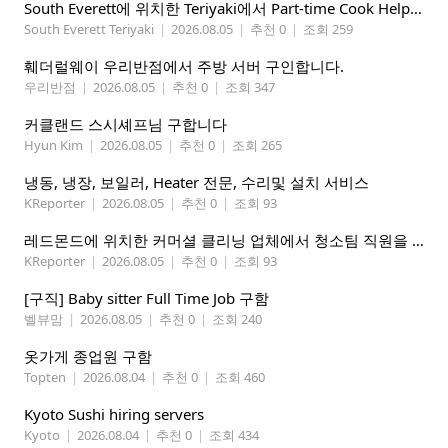
South Everett에 위치한 Teriyaki에서 Part-time Cook Helper 구합니다. Mon-Sat, 4:00 pm-8:30 pm
South Everett Teriyaki
|
2026.08.05
|
추천 0
|
조회 259
훼더럴웨이 우리반점에서 주방 서버 구인합니다.
우리반점
|
2026.08.05
|
추천 0
|
조회 347
커클랜드 스시셰프님 구합니다
Hyun Kim
|
2026.08.05
|
추천 0
|
조회 265
냉동, 냉장, 보일러, Heater 전문, 수리및 설치 서비스
KReporter
|
2026.08.05
|
추천 0
|
조회 93
레드몬드에 위치한 커머셜 클리닝 업체에서 청소팀 직원을 모집합니다.
KReporter
|
2026.08.05
|
추천 0
|
조회 93
[구직] Baby sitter Full Time Job 구함
벨뷰맘
|
2026.08.05
|
추천 0
|
조회 240
옷가게 종업원 구함
Topten
|
2026.08.04
|
추천 0
|
조회 460
Kyoto Sushi hiring servers
Kyoto
|
2026.08.04
|
추천 0
|
조회 434