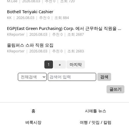
M.Lee
|
2026.08.03
|
추천 0
|
조회 720
Bothell Teriyaki Cashier
KK
|
2026.08.03
|
추천 0
|
조회 884
EGP(East Green Purchasing) Corp. 에서 근무하실 직원을 아래와 같이 모집합니다.
KReporter
|
2026.08.03
|
추천 0
|
조회 2687
올림퍼스 스파 직원 모집
KReporter
|
2026.08.03
|
추천 0
|
조회 2683
1
»
마지막
검색
글쓰기
홈
시애틀 뉴스
벼룩시장
여행 / 맛집 / 칼럼