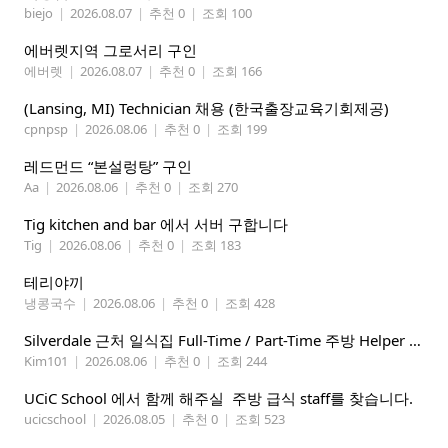
biejo
|
2026.08.07
|
추천 0
|
조회 100
에버렛지역 그로서리 구인
에버렛
|
2026.08.07
|
추천 0
|
조회 166
(Lansing, MI) Technician 채용 (한국출장교육기회제공)
cpnpsp
|
2026.08.06
|
추천 0
|
조회 199
레드먼드 “본설렁탕” 구인
Aa
|
2026.08.06
|
추천 0
|
조회 270
Tig kitchen and bar 에서 서버 구합니다
Tig
|
2026.08.06
|
추천 0
|
조회 183
테리야끼
냉콩국수
|
2026.08.06
|
추천 0
|
조회 428
Silverdale 근처 일식집 Full-Time / Part-Time 주방 Helper 구합니다.
Kim101
|
2026.08.06
|
추천 0
|
조회 244
UCiC School 에서 함께 해주실 주방 급식 staff를 찾습니다.
ucicschool
|
2026.08.05
|
추천 0
|
조회 523