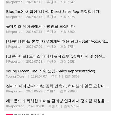
KReporter
|
2026.07.13
|
추천 0
|
조회 5347
Bluu Inc에서 함께 일하실 Direct Sales Rep 모집합니다!
KReporter
|
2026.07.13
|
추천 0
|
조회 5275
올웨이즈 케어링에서 간병인을 모십니다
KReporter
|
2026.07.13
|
추천 0
|
조회 5302
[서북미 H마트 본부] 재무회계팀 채용 공고 - Staff Accountant
KReporter
|
2026.07.09
|
추천 0
|
조회 5751
[그린라이프] 오피스 매니저 & 제조부 QC 매니저 및 생산직, 웨어하우스 직원 모집
KReporter
|
2026.07.08
|
추천 0
|
조회 5953
Young Ocean, Inc. 직원 모집 (Sales Representative)
Young Ocean
|
2026.07.07
|
추천 1
|
조회 5862
진짜가 나타났다! 30년 경력 건축가, 하나님의 일꾼 요한이 책임 시공합니다.
KReporter
|
2025.06.23
|
추천 1
|
조회 22893
레드몬드에 위치한 커머셜 클리닝 업체에서 청소팀 직원을 모집합니다.
KReporter2
|
2020.06.08
|
추천 13
|
조회 57026