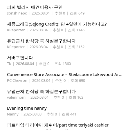
퍼피 빌리지 애견미용사 구인
sonshinepc
|
2026.08.04
|
추천 0
|
조회 649
세종크레딧(Sejong Credit): 단 4일만에 가능하다고?
KReporter
|
2026.08.04
|
추천 0
|
조회 1146
유덥근처 한식당 쿡 하실분구합니다
KReporter
|
2026.08.04
|
추천 0
|
조회 3152
서버구합니다
Tk
|
2026.08.04
|
추천 0
|
조회 1360
Convenience Store Associate – Steilacoom/Lakewood Area, $19 -$21/hr
PC Chevron
|
2026.08.04
|
추천 0
|
조회 690
유덥근처 한식당 쿡 하실분구합니다
valenmom
|
2026.08.04
|
추천 0
|
조회 163
Evening time nanny
Nanny
|
2026.08.03
|
추천 0
|
조회 441
파트타임 태리야끼 캐쉬어/part time teriyaki cashier