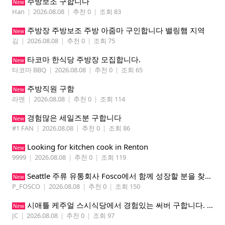
주방보조 구합니다
New
Han
|
2026.08.08
|
추천 0
|
조회 83
주방장 주방보조 주방 아줌마 구인합니다 밸링햄 지역
New
김
|
2026.08.08
|
추천 0
|
조회 75
타코마 한식당 주방장 모집합니다.
New
타코마 BBQ
|
2026.08.08
|
추천 0
|
조회 65
주방직원 구함
New
라멘
|
2026.08.08
|
추천 0
|
조회 114
경험많은 세일즈분 구합니다
New
#1 FAN
|
2026.08.08
|
추천 0
|
조회 86
Looking for kitchen cook in Renton
New
9999
|
2026.08.08
|
추천 0
|
조회 119
Seattle 주류 유통회사 Fosco에서 함께 성장할 분을 찾습니다
New
P_FOSCO
|
2026.08.08
|
추천 0
|
조회 150
시애틀 케주얼 스시식당에서 경험있는 써버 구합니다. 팁 200 이상
New
JC
|
2026.08.08
|
추천 0
|
조회 97