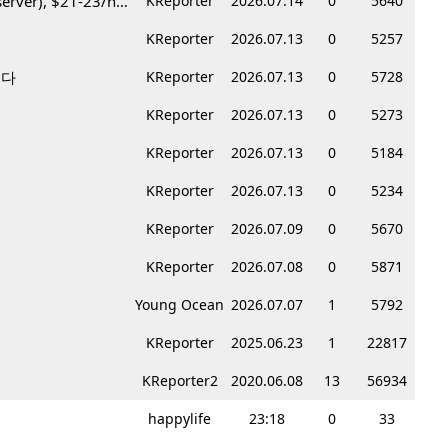
Korean BBQ 레스토랑 서버 & 호스트 구합니다 – Federal Way & Tacoma $45-$60/hr (server), $21-23/hr (Host)
KReporter
2026.07.14
0
5640
KReporter
2026.07.13
0
5257
니다
KReporter
2026.07.13
0
5728
KReporter
2026.07.13
0
5273
KReporter
2026.07.13
0
5184
KReporter
2026.07.13
0
5234
KReporter
2026.07.09
0
5670
KReporter
2026.07.08
0
5871
Young Ocean
2026.07.07
1
5792
KReporter
2025.06.23
1
22817
KReporter2
2020.06.08
13
56934
happylife
23:18
0
33