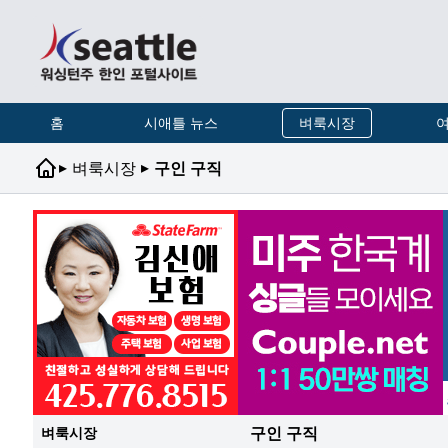
홈
시애틀 뉴스
벼룩시장
여
▸
▸
벼룩시장
구인 구직
구인 구직
벼룩시장