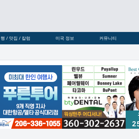
행 / 맛집 / 칼럼
미국 정보
커뮤니티