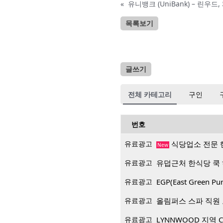
«
목록보기
글쓰기
전체 카테고리
구인
번호
유료광고
식당업소 전문 
New
유료광고
유덥근처 한식당 쿡
유료광고
EGP(East Green
유료광고
올림퍼스 스파 직원
유료광고
LYNNWOOD 지역 CP