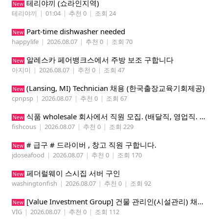
테리야끼 (쇼라인지역)
New
테리야끼
|
01:04
|
추천 0
|
조회 24
Part-time dishwasher needed
New
happylife
|
2026.08.07
|
추천 0
|
조회 70
알레스카 페어뱅크스에서 주방 보조 구합니다
New
아지미
|
2026.08.07
|
추천 0
|
조회 47
(Lansing, MI) Technician 채용 (한국출장교육기회제공)
New
cpnpsp
|
2026.08.07
|
추천 0
|
조회 67
식품 wholesale 회사에서 직원 모집. (배달직, 영업직. 창고 관리직)
New
fishcous
|
2026.08.07
|
추천 0
|
조회 229
# 급구 # 드라이버 , 창고 직원 구합니다.
New
jdoseafood
|
2026.08.07
|
추천 0
|
조회 170
페더럴웨이 스시집 서버 구인
New
washingtonfish
|
2026.08.07
|
추천 0
|
조회 92
[Value Investment Group] 건물 관리인(시설관리) 채용 공고
New
VIG
|
2026.08.07
|
추천 0
|
조회 112