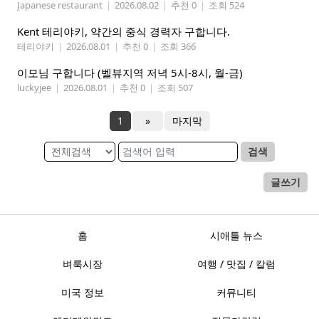
Japanese restaurant
|
2026.08.02
|
추천 0
|
조회 524
Kent 테리야키, 약간의 중식 경력자 구합니다.
테리야키
|
2026.08.01
|
추천 0
|
조회 366
이모님 구합니다 (벨뷰지역 저녁 5시-8시, 월-금)
luckyjee
|
2026.08.01
|
추천 0
|
조회 507
1
»
마지막
검색
글쓰기
홈
시애틀 뉴스
벼룩시장
여행 / 맛집 / 칼럼
미국 정보
커뮤니티