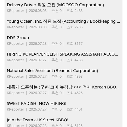
Delivery Driver 직원 모집 (MOOSOO Corporation)
KReporter
|
2026.08.03
|
추천 0
|
조회 2483
Young Ocean, Inc. 직원 모집 (Accounting / Bookkeeping 분야)
KReporter
|
2026.08.03
|
추천 0
|
조회 2786
DDS Group
KReporter
|
2026.07.28
|
추천 0
|
조회 3117
HIRING KOREAN/ENGLISH SPEAKING ASSISTANT ACCOUNT MANAGER
KReporter
|
2026.07.27
|
추천 0
|
조회 4738
National Sales Assistant (Beanhut Corporation)
KReporter
|
2026.07.27
|
추천 0
|
조회 4398
새롭게 오픈하는 (구)타코마 뉴강남 >>> 먹자 Korean BBQ 구인중
KReporter
|
2026.07.27
|
추천 0
|
조회 4626
SWEET RADISH NOW HIRING!
KReporter
|
2026.07.27
|
추천 0
|
조회 4401
Join the Team at K-Street KBBQ!
KReporter
|
2026.07.23
|
추천 0
|
조회 5125