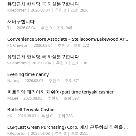
유덥근처 한식당 쿡 하실분구합니다
KReporter
|
2026.08.04
|
추천 0
|
조회 2830
서버구합니다
Tk
|
2026.08.04
|
추천 0
|
조회 946
Convenience Store Associate – Steilacoom/Lakewood Area, $19 -$21/hr
PC Chevron
|
2026.08.04
|
추천 0
|
조회 272
유덥근처 한식당 쿡 하실분구합니다
valenmom
|
2026.08.04
|
추천 0
|
조회 136
Evening time nanny
Nanny
|
2026.08.03
|
추천 0
|
조회 371
파트타임 태리야끼 캐쉬어/part time teriyaki cashier
M.Lee
|
2026.08.03
|
추천 0
|
조회 598
Bothell Teriyaki Cashier
KK
|
2026.08.03
|
추천 0
|
조회 788
EGP(East Green Purchasing) Corp. 에서 근무하실 직원을 아래와 같이 모집합니다.
KReporter
|
2026.08.03
|
추천 0
|
조회 2555