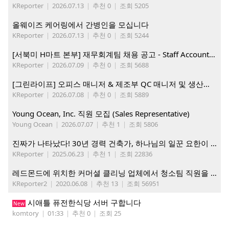
KReporter
|
2026.07.13
|
추천 0
|
조회 5205
올웨이즈 케어링에서 간병인을 모십니다
KReporter
|
2026.07.13
|
추천 0
|
조회 5244
[서북미 H마트 본부] 재무회계팀 채용 공고 - Staff Accountant
KReporter
|
2026.07.09
|
추천 0
|
조회 5688
[그린라이프] 오피스 매니저 & 제조부 QC 매니저 및 생산직, 웨어하우스 직원 모집
KReporter
|
2026.07.08
|
추천 0
|
조회 5889
Young Ocean, Inc. 직원 모집 (Sales Representative)
Young Ocean
|
2026.07.07
|
추천 1
|
조회 5806
진짜가 나타났다! 30년 경력 건축가, 하나님의 일꾼 요한이 책임 시공합니다.
KReporter
|
2025.06.23
|
추천 1
|
조회 22836
레드몬드에 위치한 커머셜 클리닝 업체에서 청소팀 직원을 모집합니다.
KReporter2
|
2020.06.08
|
추천 13
|
조회 56951
시애틀 퓨전한식당 서버 구합니다
New
komtory
|
01:33
|
추천 0
|
조회 25