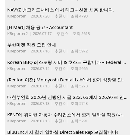
NAVYZ 뱅크카드서비스 에서 테크니션을 채용 합니다.
KReporter
|
2026.07.20
|
추천 0
|
조회 4793
[H Mart] 채용 공고 - Accountant
KReporter2
|
2026.07.17
|
추천 0
|
조회 5613
부한마켓 직원 모집 안내
KReporter
|
2026.07.16
|
추천 0
|
조회 5972
Korean BBQ 레스토랑 서버 & 호스트 구합니다 – Federal Way & Tacoma $45-$60/hr (server), $21-23/hr (Host)
KReporter
|
2026.07.14
|
추천 0
|
조회 5665
(Renton 이전) Motoyoshi Dental Lab에서 함께 성장할 인재를 모십니다.
KReporter
|
2026.07.13
|
추천 0
|
조회 5273
대한부인회 2026년 간병인 시급 $22. 63에서 $26.97로 인상. 지금 간병인들을 모집합니다
KReporter
|
2026.07.13
|
추천 0
|
조회 5743
KENT에 위치한 자동차 수리업소에서 함께 일하실 직원/사무직원 구합니다.
KReporter
|
2026.07.13
|
추천 0
|
조회 5291
Bluu Inc에서 함께 일하실 Direct Sales Rep 모집합니다!