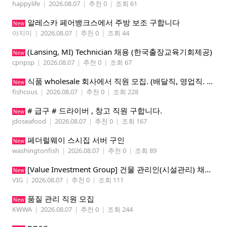
happylife
|
2026.08.07
|
추천 0
|
조회 61
알레스카 페어뱅크스에서 주방 보조 구합니다
New
아지미
|
2026.08.07
|
추천 0
|
조회 44
(Lansing, MI) Technician 채용 (한국출장교육기회제공)
New
cpnpsp
|
2026.08.07
|
추천 0
|
조회 67
식품 wholesale 회사에서 직원 모집. (배달직, 영업직. 창고 관리직)
New
fishcous
|
2026.08.07
|
추천 0
|
조회 228
# 급구 # 드라이버 , 창고 직원 구합니다.
New
jdoseafood
|
2026.08.07
|
추천 0
|
조회 167
페더럴웨이 스시집 서버 구인
New
washingtonfish
|
2026.08.07
|
추천 0
|
조회 89
[Value Investment Group] 건물 관리인(시설관리) 채용 공고
New
VIG
|
2026.08.07
|
추천 0
|
조회 111
품질 관리 직원 모집
New
KWWA
|
2026.08.07
|
추천 0
|
조회 244