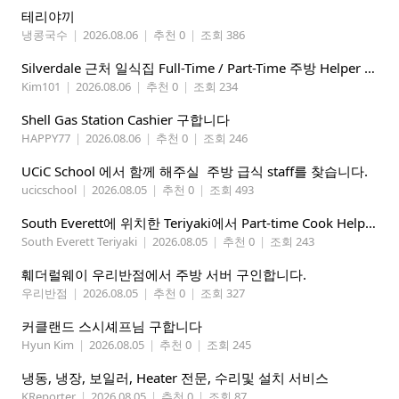
테리야끼
냉콩국수
|
2026.08.06
|
추천 0
|
조회 386
Silverdale 근처 일식집 Full-Time / Part-Time 주방 Helper 구합니다.
Kim101
|
2026.08.06
|
추천 0
|
조회 234
Shell Gas Station Cashier 구합니다
HAPPY77
|
2026.08.06
|
추천 0
|
조회 246
UCiC School 에서 함께 해주실 주방 급식 staff를 찾습니다.
ucicschool
|
2026.08.05
|
추천 0
|
조회 493
South Everett에 위치한 Teriyaki에서 Part-time Cook Helper 구합니다. Mon-Sat, 4:00 pm-8:30 pm
South Everett Teriyaki
|
2026.08.05
|
추천 0
|
조회 243
훼더럴웨이 우리반점에서 주방 서버 구인합니다.
우리반점
|
2026.08.05
|
추천 0
|
조회 327
커클랜드 스시셰프님 구합니다
Hyun Kim
|
2026.08.05
|
추천 0
|
조회 245
냉동, 냉장, 보일러, Heater 전문, 수리및 설치 서비스
KReporter
|
2026.08.05
|
추천 0
|
조회 87