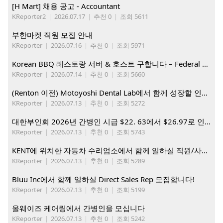
[H Mart] 채용 공고 - Accountant
KReporter2
|
2026.07.17
|
추천 0
|
조회 5611
부한마켓 직원 모집 안내
KReporter
|
2026.07.16
|
추천 0
|
조회 5971
Korean BBQ 레스토랑 서버 & 호스트 구합니다 – Federal Way & Tacoma $45-$60/hr (server), $21-23/hr (Host)
KReporter
|
2026.07.14
|
추천 0
|
조회 5660
(Renton 이전) Motoyoshi Dental Lab에서 함께 성장할 인재를 모십니다.
KReporter
|
2026.07.13
|
추천 0
|
조회 5272
대한부인회 2026년 간병인 시급 $22. 63에서 $26.97로 인상. 지금 간병인들을 모집합니다
KReporter
|
2026.07.13
|
추천 0
|
조회 5743
KENT에 위치한 자동차 수리업소에서 함께 일하실 직원/사무직원 구합니다.
KReporter
|
2026.07.13
|
추천 0
|
조회 5289
Bluu Inc에서 함께 일하실 Direct Sales Rep 모집합니다!
KReporter
|
2026.07.13
|
추천 0
|
조회 5199
올웨이즈 케어링에서 간병인을 모십니다
KReporter
|
2026.07.13
|
추천 0
|
조회 5242