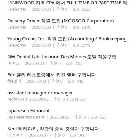
LYNNWOOD 지역 CPA 에서 FULL TIME OR PART TIME 직원을 찾습니다
KReporter
|
2026.08.03
|
추천 0
|
조회 2623
Delivery Driver 직원 모집 (MOOSOO Corporation)
KReporter
|
2026.08.03
|
추천 0
|
조회 2476
Young Ocean, Inc. 직원 모집 (Accounting / Bookkeeping 분야)
KReporter
|
2026.08.03
|
추천 0
|
조회 2779
NW Dental Lab- locarion Des Moines 모델 직원구함
마이크
|
2026.08.03
|
추천 0
|
조회 725
Fife 델리 레스토랑에서 키친 헬퍼 구합니다
fife델리
|
2026.08.03
|
추천 0
|
조회 442
assistant manager or manager
redfox04
|
2026.08.02
|
추천 0
|
조회 328
Japanese restaurant
Japanese restaurant
|
2026.08.02
|
추천 0
|
조회 523
Kent 테리야키, 약간의 중식 경력자 구합니다.
테리야키
|
2026.08.01
|
추천 0
|
조회 366