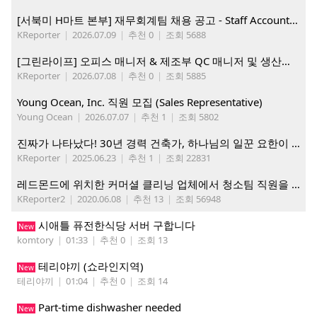
[서북미 H마트 본부] 재무회계팀 채용 공고 - Staff Accountant
KReporter
|
2026.07.09
|
추천 0
|
조회 5688
[그린라이프] 오피스 매니저 & 제조부 QC 매니저 및 생산직, 웨어하우스 직원 모집
KReporter
|
2026.07.08
|
추천 0
|
조회 5885
Young Ocean, Inc. 직원 모집 (Sales Representative)
Young Ocean
|
2026.07.07
|
추천 1
|
조회 5802
진짜가 나타났다! 30년 경력 건축가, 하나님의 일꾼 요한이 책임 시공합니다.
KReporter
|
2025.06.23
|
추천 1
|
조회 22831
레드몬드에 위치한 커머셜 클리닝 업체에서 청소팀 직원을 모집합니다.
KReporter2
|
2020.06.08
|
추천 13
|
조회 56948
시애틀 퓨전한식당 서버 구합니다
New
komtory
|
01:33
|
추천 0
|
조회 13
테리야끼 (쇼라인지역)
New
테리야끼
|
01:04
|
추천 0
|
조회 14
Part-time dishwasher needed
New