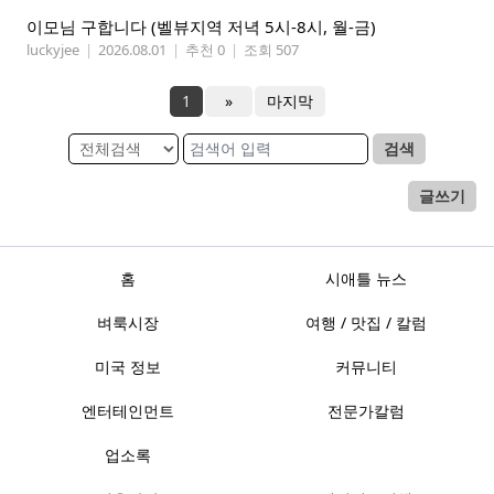
이모님 구합니다 (벨뷰지역 저녁 5시-8시, 월-금)
luckyjee
|
2026.08.01
|
추천 0
|
조회 507
1
»
마지막
검색
글쓰기
홈
시애틀 뉴스
벼룩시장
여행 / 맛집 / 칼럼
미국 정보
커뮤니티
엔터테인먼트
전문가칼럼
업소록