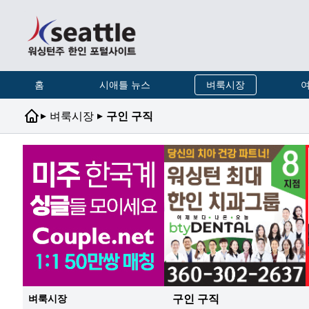
홈
시애틀 뉴스
벼룩시장
여
▸
▸
벼룩시장
구인 구직
구인 구직
벼룩시장