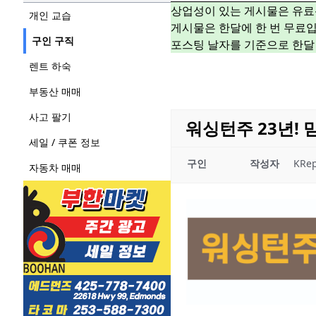
상업성이 있는 게시물은 유료
개인 교습
게시물은 한달에 한 번 무료입
구인 구직
포스팅 날자를 기준으로 한달
렌트 하숙
부동산 매매
사고 팔기
워싱턴주 23년! 믿
세일 / 쿠폰 정보
구인
작성자
KRep
자동차 매매