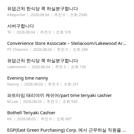
유덥근처 한식당 쿡 하실분구합니다
KReporter
|
2026.08.04
|
추천 0
|
조회 2549
서버구합니다
Tk
|
2026.08.04
|
추천 0
|
조회 576
Convenience Store Associate – Steilacoom/Lakewood Area, $19 -$21/hr
PC Chevron
|
2026.08.04
|
추천 0
|
조회 249
유덥근처 한식당 쿡 하실분구합니다
valenmom
|
2026.08.04
|
추천 0
|
조회 130
Evening time nanny
Nanny
|
2026.08.03
|
추천 0
|
조회 331
파트타임 태리야끼 캐쉬어/part time teriyaki cashier
M.Lee
|
2026.08.03
|
추천 0
|
조회 543
Bothell Teriyaki Cashier
KK
|
2026.08.03
|
추천 0
|
조회 697
EGP(East Green Purchasing) Corp. 에서 근무하실 직원을 아래와 같이 모집합니다.