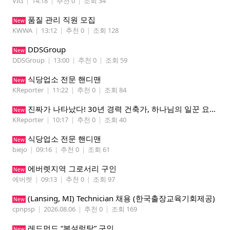
VIG
|
14:18
|
추천 0
|
조회 34
품질 관리 직원 모집
New
KWWA
|
13:12
|
추천 0
|
조회 128
DDSGroup
New
DDSGroup
|
13:00
|
추천 0
|
조회 59
식당업소 전문 핸디맨
New
KReporter
|
11:22
|
추천 0
|
조회 84
진짜가 나타났다! 30년 경력 건축가, 하나님의 일꾼 요한이 책임 시공합니다.
New
KReporter
|
10:17
|
추천 0
|
조회 40
식당업소 전문 핸디맨
New
biejo
|
09:16
|
추천 0
|
조회 61
에버렛지역 그로서리 구인
New
에버렛
|
09:13
|
추천 0
|
조회 97
(Lansing, MI) Technician 채용 (한국출장교육기회제공)
New
cpnpsp
|
2026.08.06
|
추천 0
|
조회 169
레드먼드 “본설렁탕” 구인
New