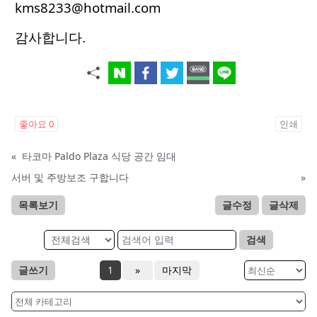
kms8233@hotmail.com
감사합니다.
좋아요
0
인쇄
«
타코마 Paldo Plaza 식당 공간 임대
서버 및 주방보조 구합니다
»
목록보기
글수정
글삭제
검색
글쓰기
1
»
마지막