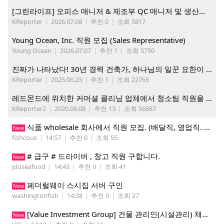
[그린라이프] 오피스 매니저 & 제조부 QC 매니저 및 생산직, 웨어하우스 직원 모집
KReporter
|
2026.07.08
|
추천 0
|
조회 5817
Young Ocean, Inc. 직원 모집 (Sales Representative)
Young Ocean
|
2026.07.07
|
추천 1
|
조회 5750
진짜가 나타났다! 30년 경력 건축가, 하나님의 일꾼 요한이 책임 시공합니다.
KReporter
|
2025.06.23
|
추천 1
|
조회 22765
레드몬드에 위치한 커머셜 클리닝 업체에서 청소팀 직원을 모집합니다.
KReporter2
|
2020.06.08
|
추천 13
|
조회 56887
식품 wholesale 회사에서 직원 모집. (배달직, 영업직. 창고 관리직)
New
fishcous
|
14:57
|
추천 0
|
조회 55
# 급구 # 드라이버 , 창고 직원 구합니다.
New
jdoseafood
|
14:43
|
추천 0
|
조회 41
페더럴웨이 스시집 서버 구인
New
washingtonfish
|
14:38
|
추천 0
|
조회 27
[Value Investment Group] 건물 관리인(시설관리) 채용 공고
New