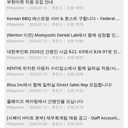
부한마켓 직원 모집 안내
KReporter
|
2026.07.16
|
추천 0
|
조회 5893
Korean BBQ 레스토랑 서버 & 호스트 구합니다 – Federal Way & Tacoma $45-$60/hr (server), $21-23/hr (Host)
KReporter
|
2026.07.14
|
추천 0
|
조회 5578
(Renton 이전) Motoyoshi Dental Lab에서 함께 성장할 인재를 모십니다.
KReporter
|
2026.07.13
|
추천 0
|
조회 5198
대한부인회 2026년 간병인 시급 $22. 63에서 $26.97로 인상. 지금 간병인들을 모집합니다
KReporter
|
2026.07.13
|
추천 0
|
조회 5670
KENT에 위치한 자동차 수리업소에서 함께 일하실 직원/사무직원 구합니다.
KReporter
|
2026.07.13
|
추천 0
|
조회 5208
Bluu Inc에서 함께 일하실 Direct Sales Rep 모집합니다!
KReporter
|
2026.07.13
|
추천 0
|
조회 5132
올웨이즈 케어링에서 간병인을 모십니다
KReporter
|
2026.07.13
|
추천 0
|
조회 5174
[서북미 H마트 본부] 재무회계팀 채용 공고 - Staff Accountant
KReporter
|
2026.07.09
|
추천 0
|
조회 5631