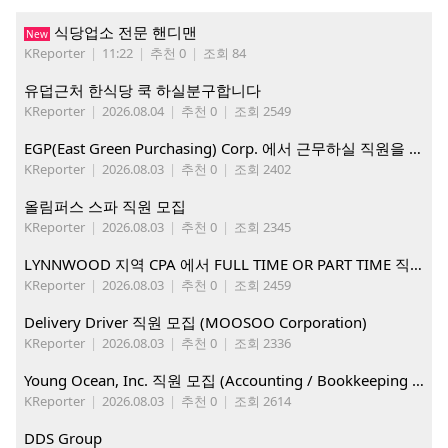
식당업소 전문 핸디맨
New
KReporter
|
11:22
|
추천 0
|
조회 84
유덥근처 한식당 쿡 하실분구합니다
KReporter
|
2026.08.04
|
추천 0
|
조회 2549
EGP(East Green Purchasing) Corp. 에서 근무하실 직원을 아래와 같이 모집합니다.
KReporter
|
2026.08.03
|
추천 0
|
조회 2402
올림퍼스 스파 직원 모집
KReporter
|
2026.08.03
|
추천 0
|
조회 2345
LYNNWOOD 지역 CPA 에서 FULL TIME OR PART TIME 직원을 찾습니다
KReporter
|
2026.08.03
|
추천 0
|
조회 2459
Delivery Driver 직원 모집 (MOOSOO Corporation)
KReporter
|
2026.08.03
|
추천 0
|
조회 2336
Young Ocean, Inc. 직원 모집 (Accounting / Bookkeeping 분야)
KReporter
|
2026.08.03
|
추천 0
|
조회 2614
DDS Group