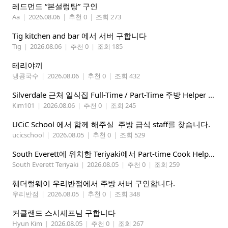
레드먼드 “본설렁탕” 구인
Aa
|
2026.08.06
|
추천 0
|
조회 273
Tig kitchen and bar 에서 서버 구합니다
Tig
|
2026.08.06
|
추천 0
|
조회 185
테리야끼
냉콩국수
|
2026.08.06
|
추천 0
|
조회 432
Silverdale 근처 일식집 Full-Time / Part-Time 주방 Helper 구합니다.
Kim101
|
2026.08.06
|
추천 0
|
조회 245
UCiC School 에서 함께 해주실 주방 급식 staff를 찾습니다.
ucicschool
|
2026.08.05
|
추천 0
|
조회 529
South Everett에 위치한 Teriyaki에서 Part-time Cook Helper 구합니다. Mon-Sat, 4:00 pm-8:30 pm
South Everett Teriyaki
|
2026.08.05
|
추천 0
|
조회 259
훼더럴웨이 우리반점에서 주방 서버 구인합니다.
우리반점
|
2026.08.05
|
추천 0
|
조회 348
커클랜드 스시셰프님 구합니다
Hyun Kim
|
2026.08.05
|
추천 0
|
조회 267