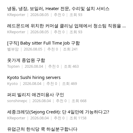
냉동, 냉장, 보일러, Heater 전문, 수리및 설치 서비스
KReporter
|
2026.08.05
|
추천 0
|
조회 93
레드몬드에 위치한 커머셜 클리닝 업체에서 청소팀 직원을 모집합니다.
KReporter
|
2026.08.05
|
추천 0
|
조회 93
[구직] Baby sitter Full Time Job 구함
벨뷰맘
|
2026.08.05
|
추천 0
|
조회 241
옷가게 종업원 구함
Topten
|
2026.08.04
|
추천 0
|
조회 463
Kyoto Sushi hiring servers
Kyoto
|
2026.08.04
|
추천 0
|
조회 469
퍼피 빌리지 애견미용사 구인
sonshinepc
|
2026.08.04
|
추천 0
|
조회 668
세종크레딧(Sejong Credit): 단 4일만에 가능하다고?
KReporter
|
2026.08.04
|
추천 0
|
조회 1158
유덥근처 한식당 쿡 하실분구합니다