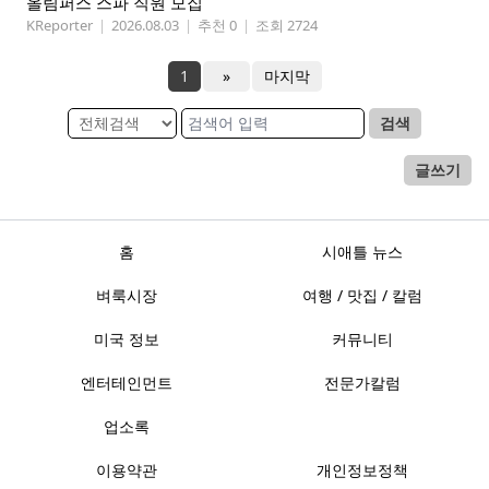
올림퍼스 스파 직원 모집
KReporter
|
2026.08.03
|
추천 0
|
조회 2724
1
»
마지막
검색
글쓰기
홈
시애틀 뉴스
벼룩시장
여행 / 맛집 / 칼럼
미국 정보
커뮤니티
엔터테인먼트
전문가칼럼
업소록
이용약관
개인정보정책