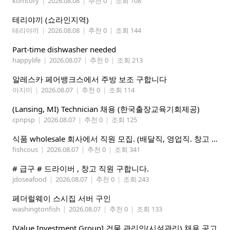
komtory
|
2026.08.08
|
추천 0
|
조회 108
테리야끼 (쇼라인지역)
테리야끼
|
2026.08.08
|
추천 0
|
조회 144
Part-time dishwasher needed
happylife
|
2026.08.07
|
추천 0
|
조회 213
알레스카 페어뱅크스에서 주방 보조 구합니다
아지미
|
2026.08.07
|
추천 0
|
조회 114
(Lansing, MI) Technician 채용 (한국출장교육기회제공)
cpnpsp
|
2026.08.07
|
추천 0
|
조회 125
식품 wholesale 회사에서 직원 모집. (배달직, 영업직. 창고 관리직)
fishcous
|
2026.08.07
|
추천 0
|
조회 341
# 급구 # 드라이버 , 창고 직원 구합니다.
jdoseafood
|
2026.08.07
|
추천 0
|
조회 243
페더럴웨이 스시집 서버 구인
washingtonfish
|
2026.08.07
|
추천 0
|
조회 133
[Value Investment Group] 건물 관리인(시설관리) 채용 공고