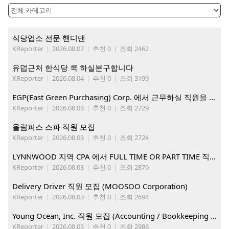
식당업소 전문 핸디맨
KReporter
|
2026.08.07
|
추천 0
|
조회 2462
유덥근처 한식당 쿡 하실분구합니다
KReporter
|
2026.08.04
|
추천 0
|
조회 3199
EGP(East Green Purchasing) Corp. 에서 근무하실 직원을 아래와 같이 모집합니다.
KReporter
|
2026.08.03
|
추천 0
|
조회 2729
올림퍼스 스파 직원 모집
KReporter
|
2026.08.03
|
추천 0
|
조회 2724
LYNNWOOD 지역 CPA 에서 FULL TIME OR PART TIME 직원을 찾습니다
KReporter
|
2026.08.03
|
추천 0
|
조회 2870
Delivery Driver 직원 모집 (MOOSOO Corporation)
KReporter
|
2026.08.03
|
추천 0
|
조회 2694
Young Ocean, Inc. 직원 모집 (Accounting / Bookkeeping 분야)
KReporter
|
2026.08.03
|
추천 0
|
조회 2986