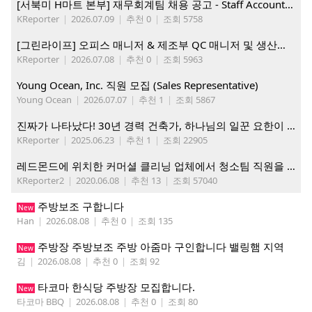
[서북미 H마트 본부] 재무회계팀 채용 공고 - Staff Accountant
KReporter
|
2026.07.09
|
추천 0
|
조회 5758
[그린라이프] 오피스 매니저 & 제조부 QC 매니저 및 생산직, 웨어하우스 직원 모집
KReporter
|
2026.07.08
|
추천 0
|
조회 5963
Young Ocean, Inc. 직원 모집 (Sales Representative)
Young Ocean
|
2026.07.07
|
추천 1
|
조회 5867
진짜가 나타났다! 30년 경력 건축가, 하나님의 일꾼 요한이 책임 시공합니다.
KReporter
|
2025.06.23
|
추천 1
|
조회 22905
레드몬드에 위치한 커머셜 클리닝 업체에서 청소팀 직원을 모집합니다.
KReporter2
|
2020.06.08
|
추천 13
|
조회 57040
주방보조 구합니다
New
Han
|
2026.08.08
|
추천 0
|
조회 135
주방장 주방보조 주방 아줌마 구인합니다 밸링햄 지역
New
김
|
2026.08.08
|
추천 0
|
조회 92
타코마 한식당 주방장 모집합니다.
New
타코마 BBQ
|
2026.08.08
|
추천 0
|
조회 80