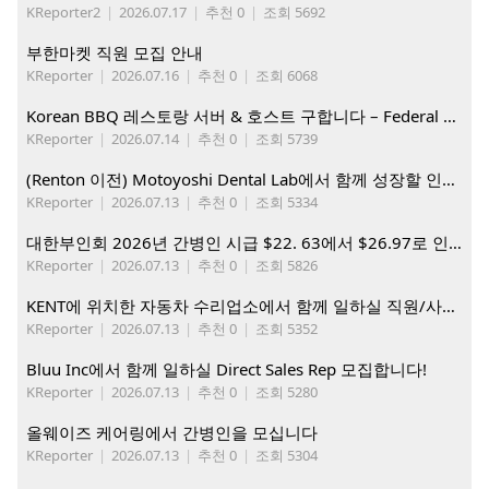
KReporter2
|
2026.07.17
|
추천 0
|
조회 5692
부한마켓 직원 모집 안내
KReporter
|
2026.07.16
|
추천 0
|
조회 6068
Korean BBQ 레스토랑 서버 & 호스트 구합니다 – Federal Way & Tacoma $45-$60/hr (server), $21-23/hr (Host)
KReporter
|
2026.07.14
|
추천 0
|
조회 5739
(Renton 이전) Motoyoshi Dental Lab에서 함께 성장할 인재를 모십니다.
KReporter
|
2026.07.13
|
추천 0
|
조회 5334
대한부인회 2026년 간병인 시급 $22. 63에서 $26.97로 인상. 지금 간병인들을 모집합니다
KReporter
|
2026.07.13
|
추천 0
|
조회 5826
KENT에 위치한 자동차 수리업소에서 함께 일하실 직원/사무직원 구합니다.
KReporter
|
2026.07.13
|
추천 0
|
조회 5352
Bluu Inc에서 함께 일하실 Direct Sales Rep 모집합니다!
KReporter
|
2026.07.13
|
추천 0
|
조회 5280
올웨이즈 케어링에서 간병인을 모십니다
KReporter
|
2026.07.13
|
추천 0
|
조회 5304