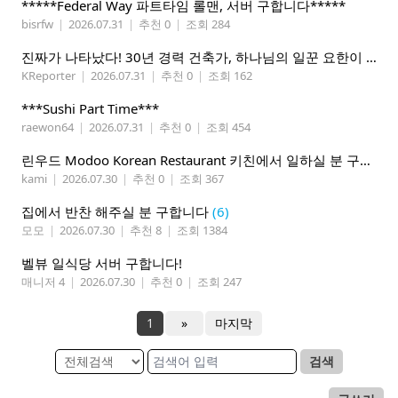
*****Federal Way 파트타임 롤맨, 서버 구합니다*****
bisrfw
|
2026.07.31
|
추천 0
|
조회 284
진짜가 나타났다! 30년 경력 건축가, 하나님의 일꾼 요한이 책임 시공합니다.
KReporter
|
2026.07.31
|
추천 0
|
조회 162
***Sushi Part Time***
raewon64
|
2026.07.31
|
추천 0
|
조회 454
린우드 Modoo Korean Restaurant 키친에서 일하실 분 구합니다
kami
|
2026.07.30
|
추천 0
|
조회 367
집에서 반찬 해주실 분 구합니다
(6)
모모
|
2026.07.30
|
추천 8
|
조회 1384
벨뷰 일식당 서버 구합니다!
매니저 4
|
2026.07.30
|
추천 0
|
조회 247
1
»
마지막
검색