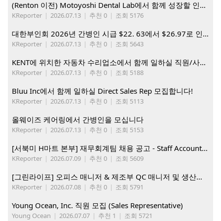
(Renton 이전) Motoyoshi Dental Lab에서 함께 성장할 인재를 모십니다.
KReporter
|
2026.07.13
|
추천 0
|
조회 5176
대한부인회 2026년 간병인 시급 $22. 63에서 $26.97로 인상. 지금 간병인들을 모집합니다
KReporter
|
2026.07.13
|
추천 0
|
조회 5643
KENT에 위치한 자동차 수리업소에서 함께 일하실 직원/사무직원 구합니다.
KReporter
|
2026.07.13
|
추천 0
|
조회 5188
Bluu Inc에서 함께 일하실 Direct Sales Rep 모집합니다!
KReporter
|
2026.07.13
|
추천 0
|
조회 5113
올웨이즈 케어링에서 간병인을 모십니다
KReporter
|
2026.07.13
|
추천 0
|
조회 5153
[서북미 H마트 본부] 재무회계팀 채용 공고 - Staff Accountant
KReporter
|
2026.07.09
|
추천 0
|
조회 5609
[그린라이프] 오피스 매니저 & 제조부 QC 매니저 및 생산직, 웨어하우스 직원 모집
KReporter
|
2026.07.08
|
추천 0
|
조회 5791
Young Ocean, Inc. 직원 모집 (Sales Representative)
Young Ocean
|
2026.07.07
|
추천 1
|
조회 5721