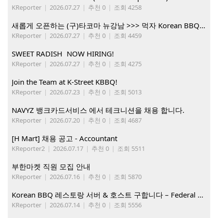
KReporter
|
2026.07.27
|
추천 0
|
조회 4258
새롭게 오픈하는 (구)타코마 뉴강남 >>> 먹자 Korean BBQ 구인중
KReporter
|
2026.07.27
|
추천 0
|
조회 4459
SWEET RADISH NOW HIRING!
KReporter
|
2026.07.27
|
추천 0
|
조회 4275
Join the Team at K-Street KBBQ!
KReporter
|
2026.07.23
|
추천 0
|
조회 5013
NAVYZ 뱅크카드서비스 에서 테크니션을 채용 합니다.
KReporter
|
2026.07.20
|
추천 0
|
조회 4687
[H Mart] 채용 공고 - Accountant
KReporter2
|
2026.07.17
|
추천 0
|
조회 5511
부한마켓 직원 모집 안내
KReporter
|
2026.07.16
|
추천 0
|
조회 5870
Korean BBQ 레스토랑 서버 & 호스트 구합니다 – Federal Way & Tacoma $45-$60/hr (server), $21-23/hr (Host)
KReporter
|
2026.07.14
|
추천 0
|
조회 5556