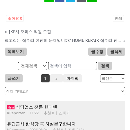
좋아요
0
인쇄
«
[KPS] 오피스 직원 모집
크고작은 집수리 여전히 문제입니까? HOME REPAIR 집수리 전문
»
목록보기
글수정
글삭제
검색
글쓰기
1
»
마지막
식당업소 전문 핸디맨
New
KReporter
|
11:22
|
추천 0
|
조회 8
유덥근처 한식당 쿡 하실분구합니다
KReporter
|
2026.08.04
|
추천 0
|
조회 2434