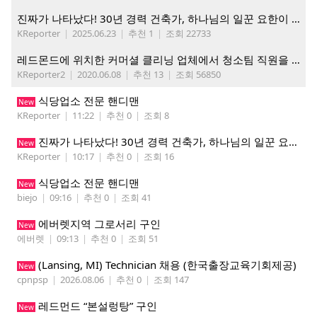
진짜가 나타났다! 30년 경력 건축가, 하나님의 일꾼 요한이 책임 시공합니다.
KReporter
|
2025.06.23
|
추천 1
|
조회 22733
레드몬드에 위치한 커머셜 클리닝 업체에서 청소팀 직원을 모집합니다.
KReporter2
|
2020.06.08
|
추천 13
|
조회 56850
식당업소 전문 핸디맨
New
KReporter
|
11:22
|
추천 0
|
조회 8
진짜가 나타났다! 30년 경력 건축가, 하나님의 일꾼 요한이 책임 시공합니다.
New
KReporter
|
10:17
|
추천 0
|
조회 16
식당업소 전문 핸디맨
New
biejo
|
09:16
|
추천 0
|
조회 41
에버렛지역 그로서리 구인
New
에버렛
|
09:13
|
추천 0
|
조회 51
(Lansing, MI) Technician 채용 (한국출장교육기회제공)
New
cpnpsp
|
2026.08.06
|
추천 0
|
조회 147
레드먼드 “본설렁탕” 구인
New