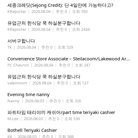
세종크레딧(Sejong Credit): 단 4일만에 가능하다고?
KReporter
|
2026.08.04
|
추천 0
|
조회 350
유덥근처 한식당 쿡 하실분구합니다
KReporter
|
2026.08.04
|
추천 0
|
조회 2434
서버구합니다
Tk
|
2026.08.04
|
추천 0
|
조회 529
Convenience Store Associate – Steilacoom/Lakewood Area, $19 -$21/hr
PC Chevron
|
2026.08.04
|
추천 0
|
조회 247
유덥근처 한식당 쿡 하실분구합니다
valenmom
|
2026.08.04
|
추천 0
|
조회 127
Evening time nanny
Nanny
|
2026.08.03
|
추천 0
|
조회 326
파트타임 태리야끼 캐쉬어/part time teriyaki cashier
M.Lee
|
2026.08.03
|
추천 0
|
조회 539
Bothell Teriyaki Cashier
KK
|
2026.08.03
|
추천 0
|
조회 588