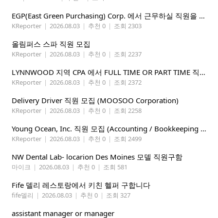
EGP(East Green Purchasing) Corp. 에서 근무하실 직원을 아래와 같이 모집합니다.
KReporter
|
2026.08.03
|
추천 0
|
조회 2303
올림퍼스 스파 직원 모집
KReporter
|
2026.08.03
|
추천 0
|
조회 2237
LYNNWOOD 지역 CPA 에서 FULL TIME OR PART TIME 직원을 찾습니다
KReporter
|
2026.08.03
|
추천 0
|
조회 2372
Delivery Driver 직원 모집 (MOOSOO Corporation)
KReporter
|
2026.08.03
|
추천 0
|
조회 2258
Young Ocean, Inc. 직원 모집 (Accounting / Bookkeeping 분야)
KReporter
|
2026.08.03
|
추천 0
|
조회 2499
NW Dental Lab- locarion Des Moines 모델 직원구함
마이크
|
2026.08.03
|
추천 0
|
조회 581
Fife 델리 레스토랑에서 키친 헬퍼 구합니다
fife델리
|
2026.08.03
|
추천 0
|
조회 327
assistant manager or manager